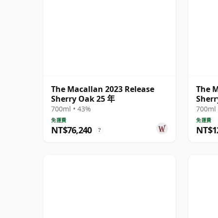
The Macallan 2023 Release
The M
Sherry Oak 25 年
Sherr
700ml • 43%
700ml 
免運費
免運費
NT$76,240
NT$1
?