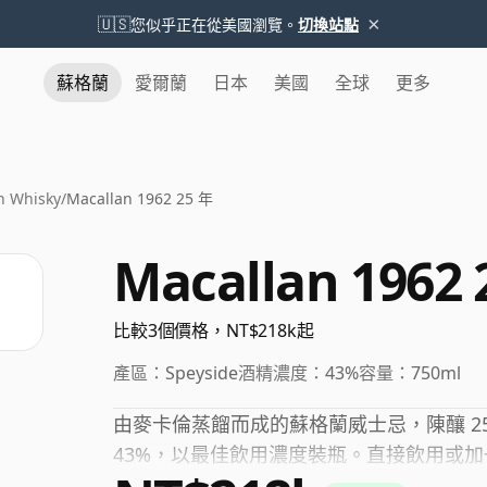
×
🇺🇸
您似乎正在從美國瀏覽。
切換站點
蘇格蘭
愛爾蘭
日本
美國
全球
更多
n Whisky
/
Macallan 1962 25 年
Macallan 1962 
比較3個價格，NT$218k起
產區：
Speyside
酒精濃度：
43%
容量：
750ml
由麥卡倫蒸餾而成的蘇格蘭威士忌，陳釀 2
43%，以最佳飲用濃度裝瓶。直接飲用或