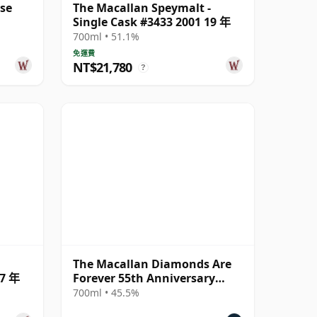
ase
The Macallan Speymalt -
Single Cask #3433 2001 19 年
700ml • 51.1%
免運費
NT$21,780
?
The Macallan Diamonds Are
27 年
Forever 55th Anniversary
Release
700ml • 45.5%