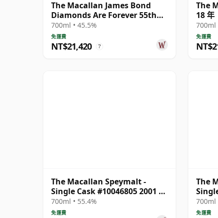
The Macallan James Bond
The M
Diamonds Are Forever 55th
18 年
Anniversary R 2007 18 年
700ml • 45.5%
700ml 
免運費
免運費
NT$21,420
NT$2
?
The Macallan Speymalt -
The M
Single Cask #10046805 2001 20
Singl
年
700ml • 55.4%
700ml 
免運費
免運費