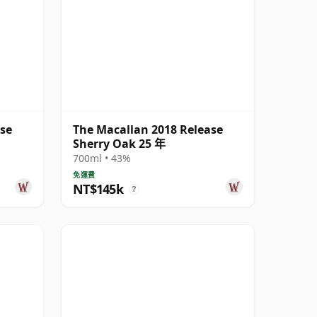
ase
The Macallan 2018 Release
Sherry Oak 25 年
700ml • 43%
免運費
NT$145k
?