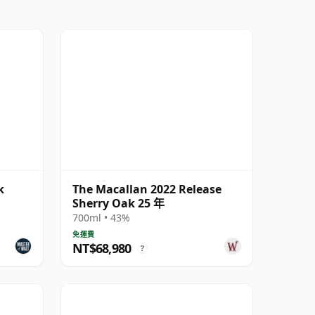
k
The Macallan 2022 Release
Sherry Oak 25 年
700ml • 43%
免運費
NT$68,980
?