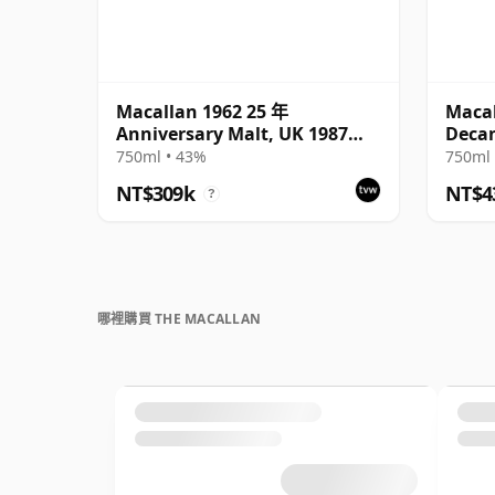
Macallan 1962 25 年
Macal
Anniversary Malt, UK 1987
Decan
Bottling with Box
Box
750ml • 43%
750ml 
NT$309k
NT$4
?
哪裡購買 THE MACALLAN