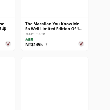
ase
The Macallan You Know Me
5 年
So Well Limited Edition Of 100
Gicle 25 年
700ml • 43%
免運費
NT$145k
?