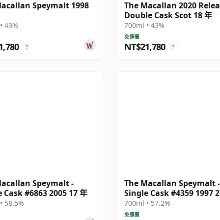
acallan Speymalt 1998
The Macallan 2020 Rele
Double Cask Scot 18 年
• 43%
700ml • 43%
免運費
1,780
NT$21,780
?
?
acallan Speymalt -
The Macallan Speymalt -
e Cask #6863 2005 17 年
Single Cask #4359 1997 
• 58.5%
700ml • 57.2%
免運費