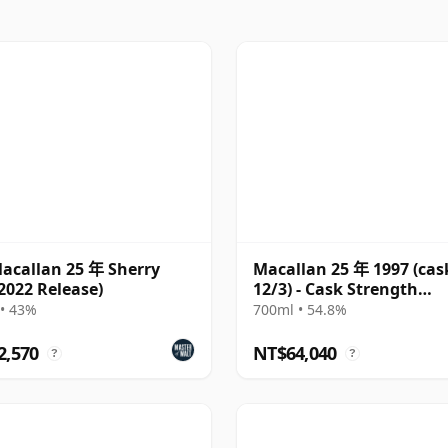
acallan 25 年 Sherry
Macallan 25 年 1997 (cas
2022 Release)
12/3) - Cask Strength
Collection
• 43%
700ml • 54.8%
2,570
NT$64,040
?
?