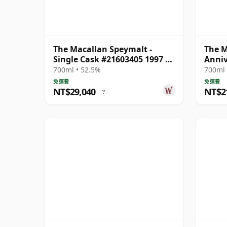
The Macallan Speymalt -
The M
Single Cask #21603405 1997 25
Anniv
年
700ml • 52.5%
700ml 
免運費
免運費
NT$29,040
NT$2
?