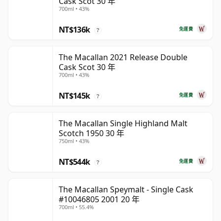
Cask Scot 30 年
700ml • 43%
NT$136k
免運費
?
The Macallan 2021 Release Double
Cask Scot 30 年
700ml • 43%
NT$145k
免運費
?
The Macallan Single Highland Malt
Scotch 1950 30 年
750ml • 43%
NT$544k
免運費
?
The Macallan Speymalt - Single Cask
#10046805 2001 20 年
700ml • 55.4%