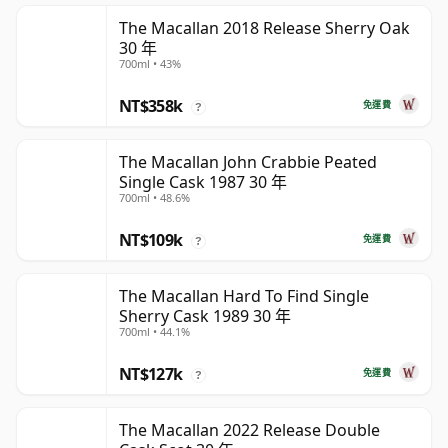
The Macallan 2018 Release Sherry Oak
30 年
700ml • 43%
NT$358k
免運費
?
The Macallan John Crabbie Peated
Single Cask 1987 30 年
700ml • 48.6%
NT$109k
免運費
?
The Macallan Hard To Find Single
Sherry Cask 1989 30 年
700ml • 44.1%
NT$127k
免運費
?
The Macallan 2022 Release Double