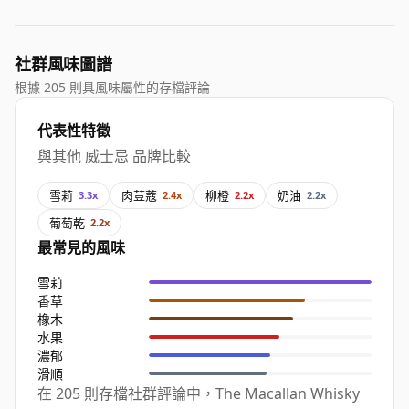
社群風味圖譜
根據 205 則具風味屬性的存檔評論
代表性特徵
與其他 威士忌 品牌比較
雪莉
肉荳蔻
柳橙
奶油
3.3x
2.4x
2.2x
2.2x
葡萄乾
2.2x
最常見的風味
雪莉
香草
橡木
水果
濃郁
滑順
在 205 則存檔社群評論中，The Macallan Whisky