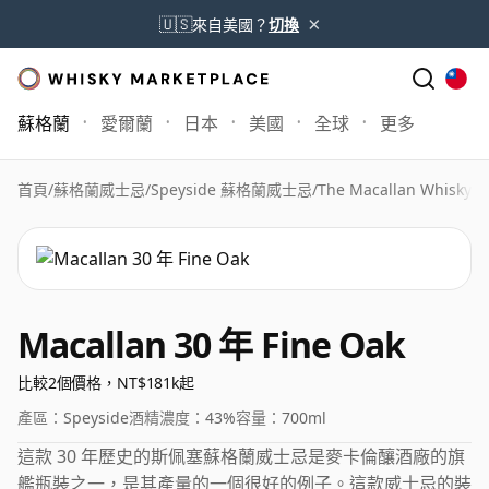
×
🇺🇸
來自美國？
切換
蘇格蘭
愛爾蘭
日本
美國
全球
更多
首頁
/
蘇格蘭威士忌
/
Speyside 蘇格蘭威士忌
/
The Macallan Whisky
/
M
Macallan 30 年 Fine Oak
比較2個價格，NT$181k起
產區：
Speyside
酒精濃度：
43%
容量：
700ml
這款 30 年歷史的斯佩塞蘇格蘭威士忌是麥卡倫釀酒廠的旗
艦瓶裝之一，是其產量的一個很好的例子。這款威士忌的裝