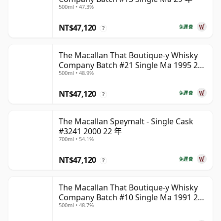
500ml • 47.3%
NT$47,120
免運費
?
The Macallan That Boutique-y Whisky
Company Batch #21 Single Ma 1995 24
500ml • 48.9%
年
NT$47,120
免運費
?
The Macallan Speymalt - Single Cask
#3241 2000 22 年
700ml • 54.1%
NT$47,120
免運費
?
The Macallan That Boutique-y Whisky
Company Batch #10 Single Ma 1991 26
500ml • 48.7%
年