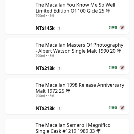
The Macallan You Know Me So Well
Limited Edition Of 100 Gicle 25 年
700ml • 43%
NT$145k
免運費
?
The Macallan Masters Of Photography
- Albert Watson Single Malt 1990 20 年
700ml • 43%
NT$218k
免運費
?
The Macallan 1998 Release Anniversary
Malt 1972 25 年
700ml • 43%
NT$218k
免運費
?
The Macallan Samaroli Magnifico
Single Cask #1219 1989 33 年