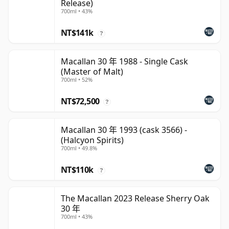
Release)
700ml • 43%
NT$141k
?
Macallan 30 年 1988 - Single Cask
(Master of Malt)
700ml • 52%
NT$72,500
?
Macallan 30 年 1993 (cask 3566) -
(Halcyon Spirits)
700ml • 49.8%
NT$110k
?
The Macallan 2023 Release Sherry Oak
30 年
700ml • 43%