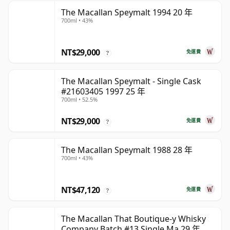
The Macallan Speymalt 1994 20 年
700ml • 43%
NT$29,000
免運費
?
The Macallan Speymalt - Single Cask
#21603405 1997 25 年
700ml • 52.5%
NT$29,000
免運費
?
The Macallan Speymalt 1988 28 年
700ml • 43%
NT$47,120
免運費
?
The Macallan That Boutique-y Whisky
Company Batch #13 Single Ma 29 年