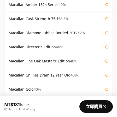
Macallan Amber 1824 Series
40%
Macallan Cask Strength 75cl
58.6%
Macallan Diamond Jubilee Bottled 2012
52%
Macallan Director's Edition
40%
Macallan Fine Oak Masters' Edition
40%
Macallan Ghillies Dram 12 Year Old
40%
Macallan Gold
40%
Macallan Nicol's Nectar
46%
NT$181k
?
立即購買
於 Hard to Find Whisky