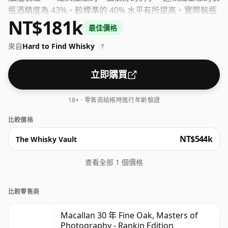
瓶酒精度為 43%，較標準的 40% 水平有所提高，實際裝瓶
NT$181k
容量為 70 厘升。
最佳價格
來自
Hard to Find Whisky
?
立即購買
18+ · 零售商結帳時進行年齡驗證
比較價格
NT$544k
The Whisky Vault
查看全部 1 個價格
比較零售商
Macallan 30 年 Fine Oak, Masters of
Photography - Rankin Edition