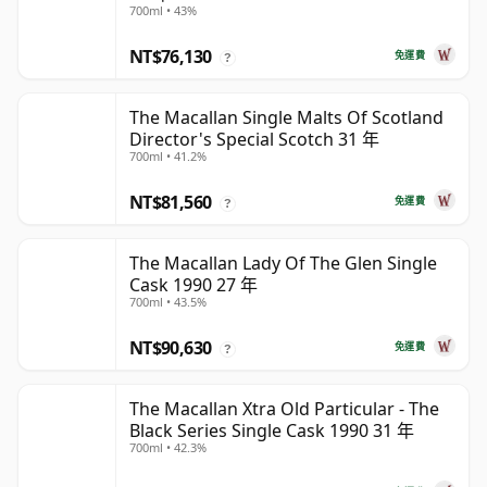
700ml • 43%
NT$76,130
免運費
?
The Macallan Single Malts Of Scotland
Director's Special Scotch 31 年
700ml • 41.2%
NT$81,560
免運費
?
The Macallan Lady Of The Glen Single
Cask 1990 27 年
700ml • 43.5%
NT$90,630
免運費
?
The Macallan Xtra Old Particular - The
Black Series Single Cask 1990 31 年
700ml • 42.3%