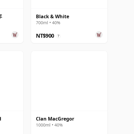
年
Black & White
700ml • 40%
NT$900
?
d
Clan MacGregor
1000ml • 40%