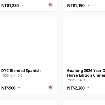
NT$1,230
NT$1,190
?
?
DYC Blended Spanish
Goalong 2026 Year O
Horse Edition Chine
1000ml • 40%
Single Malt
700ml • 40%
NT$900
NT$2,280
?
?