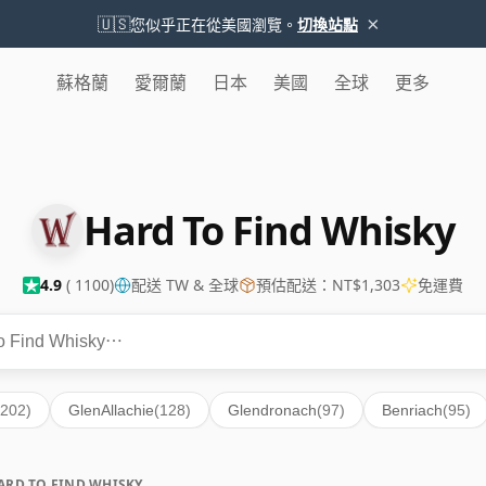
×
🇺🇸
您似乎正在從美國瀏覽。
切換站點
蘇格蘭
愛爾蘭
日本
美國
全球
更多
Hard To Find Whisky
4.9
( 1100)
配送 TW & 全球
預估配送：NT$1,303
免運費
(202)
GlenAllachie
(128)
Glendronach
(97)
Benriach
(95)
ARD TO FIND WHISKY