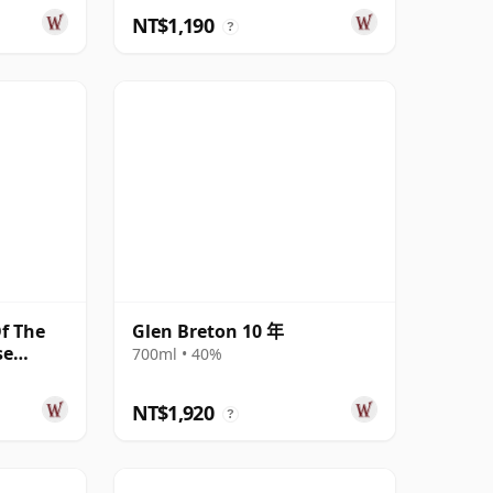
NT$1,190
?
f The
Glen Breton 10 年
se
700ml • 40%
NT$1,920
?