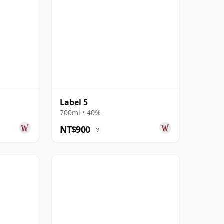
Label 5
700ml • 40%
NT$900
?