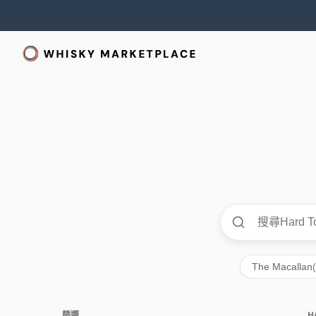
The Macallan
篩選
H