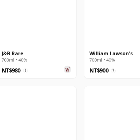
J&B Rare
William Lawson's
700ml • 40%
700ml • 40%
NT$980
NT$900
?
?