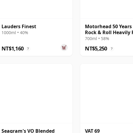
Lauders Finest
Motorhead 50 Years
Rock & Roll Heavily
1000ml • 40%
Highland Si 12 年
700ml • 58%
NT$1,160
NT$5,250
?
?
Seagram's VO Blended
VAT 69