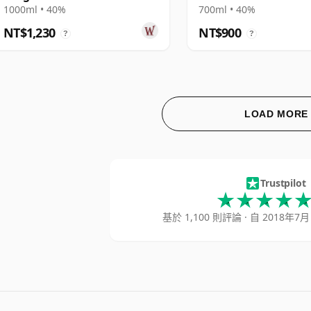
1000ml • 40%
700ml • 40%
NT$1,230
NT$900
?
?
LOAD MORE
Hard
Trustpilot
基於 1,100 則評論 · 自 2018