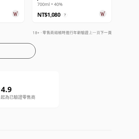
700ml • 40%
NT$1,080
?
18+ · 零售商結帳時進行年齡驗證
上一頁
下一頁
 To Find Whisky on Trustpilot
4.9
年7月 起為已驗證零售商