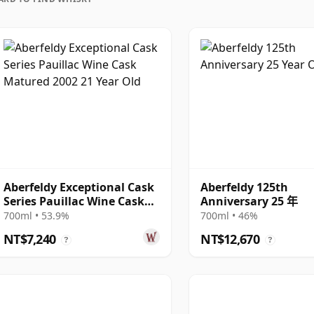
Aberfeldy Exceptional Cask
Aberfeldy 125th
Series Pauillac Wine Cask
Anniversary 25 年
Matured 2002 21 年
700ml • 53.9%
700ml • 46%
NT$7,240
NT$12,670
?
?