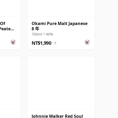
 Of
Okami Pure Malt Japanese
 Peated
8 年
700ml • 40%
NT$1,990
?
Johnnie Walker Red Soul