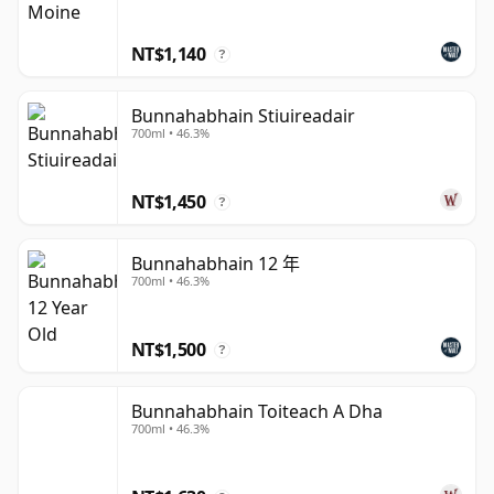
草和精緻海洋氣息的基礎上。這些選擇幫助酒廠在重視風味
與品質並重的威士忌愛好者中贏得了忠實的追隨者。
NT$1,140
?
儘管布納哈本以其無泥煤威士忌最為知名，但酒廠並不局限
Bunnahabhain Stiuireadair
於單一風格。泥煤版本也是其更廣泛產品系列的一部分，但
700ml • 46.3%
對大多數飲者而言，柔和、海岸清新和內斂豐富的結合仍然
是這個品牌的定義特色。在艾雷島這個煙燻味經常主導話題
NT$1,450
的地方，布納哈本仍然是一個重要的提醒，證明這座島嶼能
?
夠展現更廣泛、更細膩的威士忌語彙。
Bunnahabhain 12 年
700ml • 46.3%
NT$1,500
?
Bunnahabhain Toiteach A Dha
700ml • 46.3%