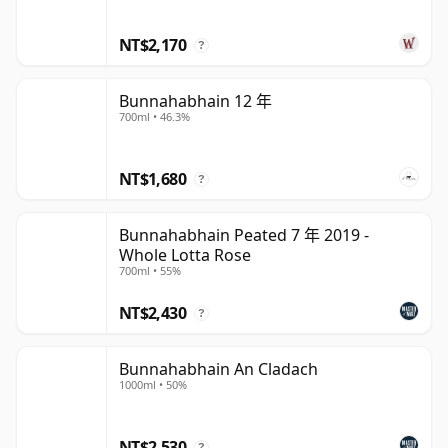
NT$2,170
?
Bunnahabhain 12 年
700ml • 46.3%
NT$1,680
?
Bunnahabhain Peated 7 年 2019 -
Whole Lotta Rose
700ml • 55%
NT$2,430
?
Bunnahabhain An Cladach
1000ml • 50%
NT$2,530
?