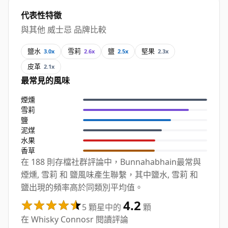
代表性特徵
與其他 威士忌 品牌比較
鹽水
雪莉
鹽
堅果
3.0x
2.6x
2.5x
2.3x
皮革
2.1x
最常見的風味
煙燻
雪莉
鹽
泥煤
水果
香草
在 188 則存檔社群評論中，Bunnahabhain最常與
煙燻, 雪莉 和 鹽風味產生聯繫，其中鹽水, 雪莉 和
鹽出現的頻率高於同類別平均值。
4.2
5 顆星中的
顆
在 Whisky Connosr 閱讀評論