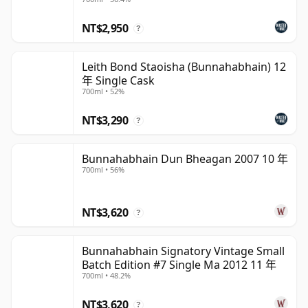
NT$2,950
?
Leith Bond Staoisha (Bunnahabhain) 12
年 Single Cask
700ml • 52%
NT$3,290
?
Bunnahabhain Dun Bheagan 2007 10 年
700ml • 56%
NT$3,620
?
Bunnahabhain Signatory Vintage Small
Batch Edition #7 Single Ma 2012 11 年
700ml • 48.2%
NT$3,620
?