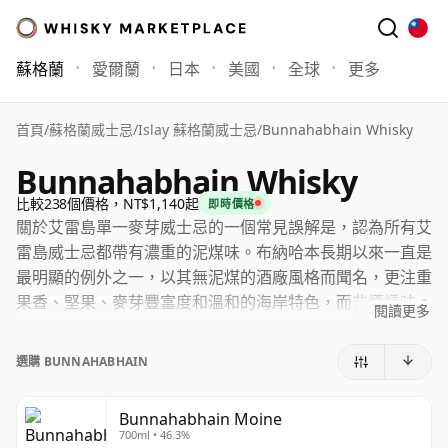
蘇格蘭
愛爾蘭
日本
美國
全球
更多
首頁
/
蘇格蘭威士忌
/
Islay 蘇格蘭威士忌
/
Bunnahabhain Whisky
Bunnahabhain Whisky
比較238個價格，NT$1,140起
即時價格
關於艾雷島單一麥芽威士忌的一個常見誤解是，認為所有艾
雷島威士忌都帶有濃重的泥煤味。布納哈本長期以來一直是
最明顯的例外之一，以其無泥煤的酒廠風格而聞名，更注重
果香、堅果、麥芽豐富度和溫和的海岸特色，而非煙燻味。
閱讀更多
這並不意味著它缺乏份量，只是風格不同：布納哈本最優秀
的威士忌將柔和易飲與真正的深度和複雜性完美結合。
選購 BUNNAHABHAIN
官方系列通常以雪莉桶、平衡和天然的風格著稱。例如，經
典的布納哈本12年威士忌以46.3%酒精度裝瓶，未經冷凝過
Bunnahabhain Moine
700ml • 46.3%
濾且保持天然色澤，其風味特色建立在甜美果香、堅果、香