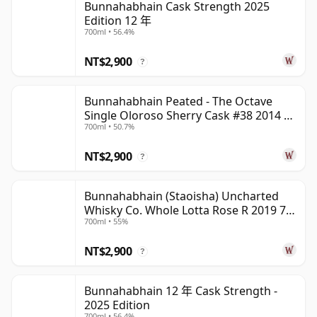
Bunnahabhain Cask Strength 2025
Edition 12 年
700ml • 56.4%
NT$2,900
?
Bunnahabhain Peated - The Octave
Single Oloroso Sherry Cask #38 2014 9
700ml • 50.7%
年
NT$2,900
?
Bunnahabhain (Staoisha) Uncharted
Whisky Co. Whole Lotta Rose R 2019 7
700ml • 55%
年
NT$2,900
?
Bunnahabhain 12 年 Cask Strength -
2025 Edition
700ml • 56.4%