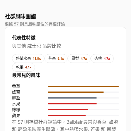
社群風味圖譜
根據 57 則具風味屬性的存檔評論
代表性特徵
與其他 威士忌 品牌比較
熱帶水果
芒果
鳳梨
杏桃
11.8x
6.1x
4.7x
4.7x
乾果
4.1x
最常見的風味
香草
蜂蜜
輕盈
水果
檸檬
蘋果
在 57 則存檔社群評論中，Balblair最常與香草, 蜂蜜
和 輕盈風味產生聯繫，其中熱帶水果, 芒果 和 鳳梨