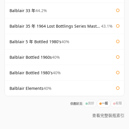
Balblair 33 年
44.2%
Balblair 35 年 1964 Lost Bottlings Series Master of Malt
43.1%
Balblair 5 年 Bottled 1980's
40%
Balblair Bottled 1960s
40%
Balblair Bottled 1980's
40%
Balblair Elements
40%
供應狀況:
良好
一般
有限
查看完整裝瓶索引