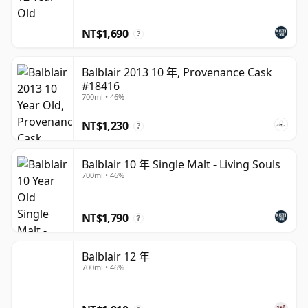
史的一部分：2019年巴布萊爾回歸年份標示系列，如今其
核心系列包括12年、15年、18年、21年和25年等裝瓶。
NT$1,690
?
在這些變化中，巴布萊爾建立了清澈、質感和天然特色威士
Balblair 2013 10 年, Provenance Cask
忌的聲譽。這家蒸餾廠的風格通常以果香為主導且優雅，帶
#18416
有柑橘、果園水果、香料和蜂蜜的香調，而橡木桶的選擇為
700ml • 46%
整個系列增添了豐富性和深度層次。結果是一家蒸餾廠的裝
NT$1,230
瓶在個性與清晰可辨的酒廠風格之間取得平衡。
?
以業界標準來看，巴布萊爾仍是一家相對規模適中的蒸餾
Balblair 10 年 Single Malt - Living Souls
廠，目前所有者集團的資訊顯示其年產能約為160萬公升酒
700ml • 46%
精。這樣的規模，加上其悠久的歷史和獨特的高地環境，幫
助這家蒸餾廠在蘇格蘭更受尊敬的單一麥芽威士忌中獲得了
NT$1,790
?
低調但日益穩固的地位。
Balblair 12 年
700ml • 46%