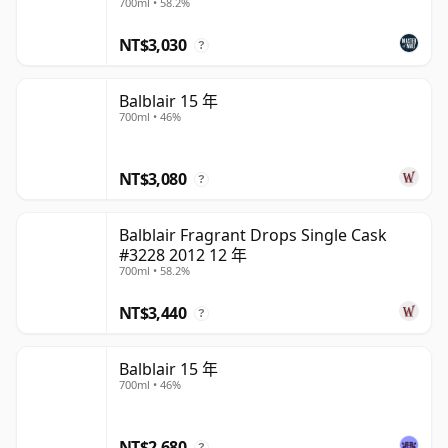
700ml • 58.2%
NT$3,030
?
Balblair 15 年
700ml • 46%
NT$3,080
?
Balblair Fragrant Drops Single Cask
#3228 2012 12 年
700ml • 58.2%
NT$3,440
?
Balblair 15 年
700ml • 46%
NT$2,680
?