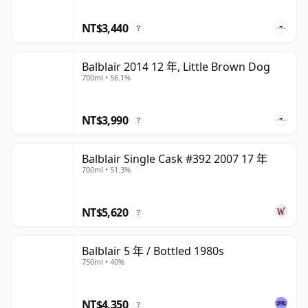
NT$3,440
?
Balblair 2014 12 年, Little Brown Dog
700ml • 56.1%
NT$3,990
?
Balblair Single Cask #392 2007 17 年
700ml • 51.3%
NT$5,620
?
Balblair 5 年 / Bottled 1980s
750ml • 40%
NT$4,350
?