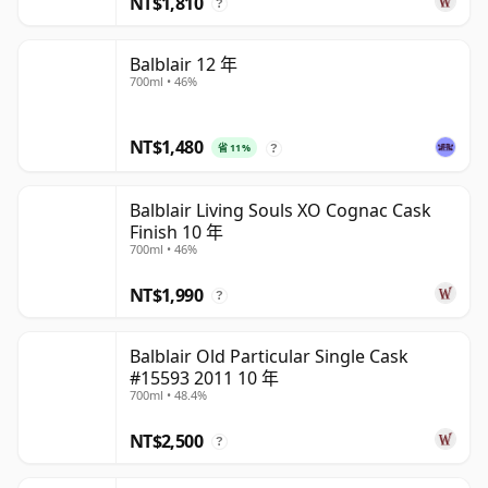
NT$1,810
?
Balblair 12 年
700ml • 46%
NT$1,480
省 11%
?
Balblair Living Souls XO Cognac Cask
Finish 10 年
700ml • 46%
NT$1,990
?
Balblair Old Particular Single Cask
#15593 2011 10 年
700ml • 48.4%
NT$2,500
?