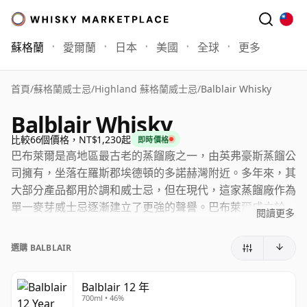
蘇格蘭
愛爾蘭
日本
美國
全球
更多
首頁
/
蘇格蘭威士忌
/
Highland 蘇格蘭威士忌
/
Balblair Whisky
Balblair Whisky
比較66個價格，NT$1,230起
即時價格
巴布萊爾是高地區最古老的蒸餾廠之一，由英弗豪斯蒸餾公
司擁有，坐落在羅斯郡埃德頓的多諾赫灣附近。多年來，其
大部分產品都用於調和威士忌，但在現代，這家蒸餾廠作為
單一麥芽威士忌逐漸建立了更強的聲譽。巴布萊爾成立於
閱讀更多
1790年，取水自阿爾特迪爾格溪，至今仍與耐心、傳統的
威士忌釀造方式密切相關。
選購 BALBLAIR
巴布萊爾現代身份的重要組成部分源於其決定以年份而非傳
統年份標示來呈現威士忌，這種方式於2007年推出，旨在
Balblair 12 年
700ml • 46%
強調個別蒸餾年份的特色。這個階段現在也已成為蒸餾廠歷