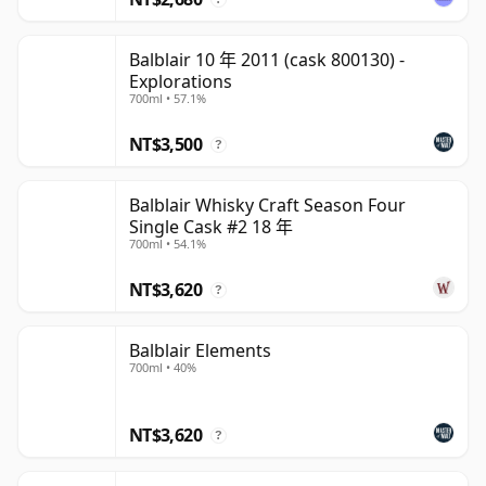
Balblair 10 年 2011 (cask 800130) -
Explorations
700ml • 57.1%
NT$3,500
?
Balblair Whisky Craft Season Four
Single Cask #2 18 年
700ml • 54.1%
NT$3,620
?
Balblair Elements
700ml • 40%
NT$3,620
?