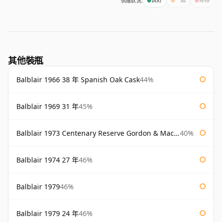
供應狀況:
良好
一般
有限
其他裝瓶
Balblair 1966 38 年 Spanish Oak Cask
44%
Balblair 1969 31 年
45%
Balblair 1973 Centenary Reserve Gordon & Macphail
40%
Balblair 1974 27 年
46%
Balblair 1979
46%
Balblair 1979 24 年
46%