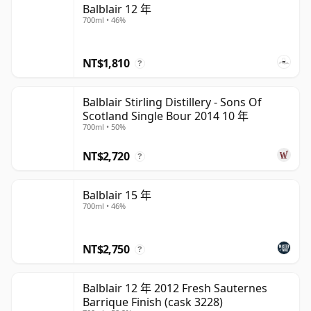
Balblair 12 年
700ml • 46%
NT$1,810
?
Balblair Stirling Distillery - Sons Of
Scotland Single Bour 2014 10 年
700ml • 50%
NT$2,720
?
Balblair 15 年
700ml • 46%
NT$2,750
?
Balblair 12 年 2012 Fresh Sauternes
Barrique Finish (cask 3228)