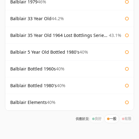
Balblair 1979
46%
Balblair 33 Year Old
44.2%
Balblair 35 Year Old 1964 Lost Bottlings Series Master of Malt
43.1%
Balblair 5 Year Old Bottled 1980's
40%
Balblair Bottled 1960s
40%
Balblair Bottled 1980's
40%
Balblair Elements
40%
供應狀況:
良好
一般
有限