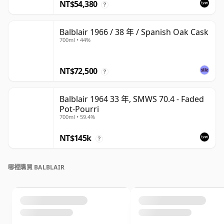
NT$54,380
?
Balblair 1966 / 38 年 / Spanish Oak Cask
700ml • 44%
NT$72,500
?
Balblair 1964 33 年, SMWS 70.4 - Faded
Pot-Pourri
700ml • 59.4%
NT$145k
?
哪裡購買 BALBLAIR