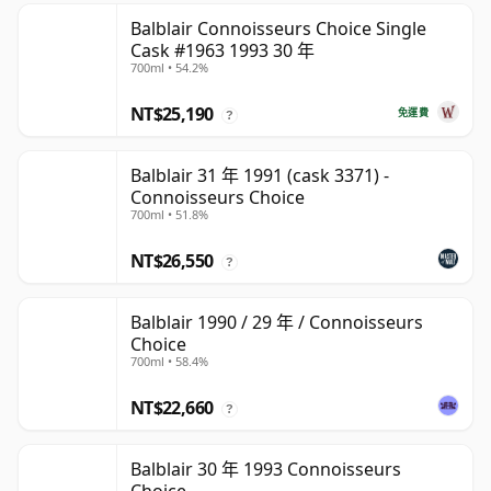
Balblair Connoisseurs Choice Single
Cask #1963 1993 30 年
700ml • 54.2%
NT$25,190
免運費
?
Balblair 31 年 1991 (cask 3371) -
Connoisseurs Choice
700ml • 51.8%
NT$26,550
?
Balblair 1990 / 29 年 / Connoisseurs
Choice
700ml • 58.4%
NT$22,660
?
Balblair 30 年 1993 Connoisseurs