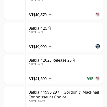
NT$10,870
?
Balblair 25 年
700ml • 46%
NT$19,990
?
Balblair 2023 Release 25 年
700ml • 46%
NT$21,390
免運費
?
Balblair 1990 29 年, Gordon & MacPhail
Connoisseurs Choice
700ml • 58.4%