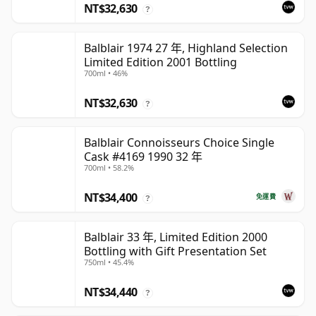
NT$32,630
?
Balblair 1974 27 年, Highland Selection
Limited Edition 2001 Bottling
700ml • 46%
NT$32,630
?
Balblair Connoisseurs Choice Single
Cask #4169 1990 32 年
700ml • 58.2%
NT$34,400
免運費
?
Balblair 33 年, Limited Edition 2000
Bottling with Gift Presentation Set
750ml • 45.4%
NT$34,440
?