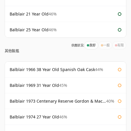
Balblair 21 Year Old
46%
Balblair 25 Year Old
46%
供應狀況:
良好
一般
有限
其他裝瓶
Balblair 1966 38 Year Old Spanish Oak Cask
44%
Balblair 1969 31 Year Old
45%
Balblair 1973 Centenary Reserve Gordon & Macphail
40%
Balblair 1974 27 Year Old
46%