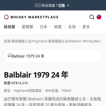
×
🇺🇸
來自美國？
切換
蘇格蘭
愛爾蘭
日本
美國
全球
更多
首頁
/
蘇格蘭威士忌
/
Highland 蘇格蘭威士忌
/
Balblair Whisky
/
Balbla
Balblair 1979 24 年
售價 NT$16,310
產區：
Highland
酒精濃度：
46%
容量：
700ml
由巴爾布萊爾 (Balblair) 蒸餾而成的蘇格蘭威士忌，在裝瓶
前陳釀 24 年。採用常規 70 厘升瓶裝，瓶裝酒精度為