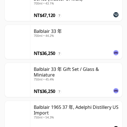
700ml • 43.1%
NT$47,120
?
Balblair 33 年
700ml • 44.2%
NT$36,250
?
Balblair 33 年 Gift Set / Glass &
Miniature
750ml • 45.4%
NT$36,250
?
Balblair 1965 37 年, Adelphi Distillery US
Import
750ml • 54.3%