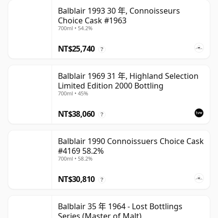
Balblair 1993 30 年, Connoisseurs
Choice Cask #1963
700ml • 54.2%
NT$25,740
?
Balblair 1969 31 年, Highland Selection
Limited Edition 2000 Bottling
700ml • 45%
NT$38,060
?
Balblair 1990 Connoissuers Choice Cask
#4169 58.2%
700ml • 58.2%
NT$30,810
?
Balblair 35 年 1964 - Lost Bottlings
Series (Master of Malt)