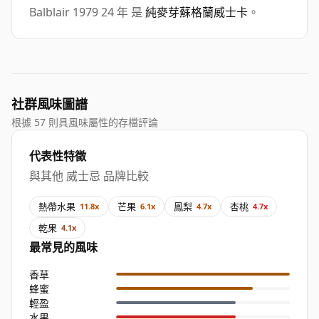
Balblair 1979 24 年 是
純麥芽蘇格蘭威士卡
。
社群風味圖譜
根據 57 則具風味屬性的存檔評論
代表性特徵
與其他 威士忌 品牌比較
熱帶水果
芒果
鳳梨
杏桃
11.8x
6.1x
4.7x
4.7x
乾果
4.1x
最常見的風味
香草
蜂蜜
輕盈
水果