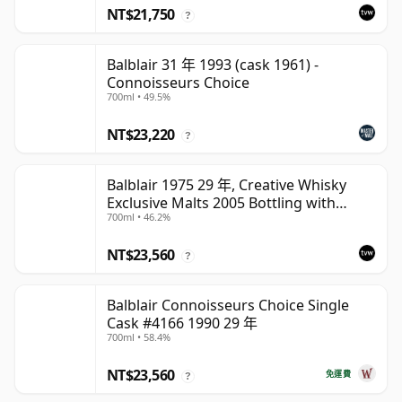
NT$21,750
?
Balblair 31 年 1993 (cask 1961) -
Connoisseurs Choice
700ml • 49.5%
NT$23,220
?
Balblair 1975 29 年, Creative Whisky
Exclusive Malts 2005 Bottling with
700ml • 46.2%
Carton
NT$23,560
?
Balblair Connoisseurs Choice Single
Cask #4166 1990 29 年
700ml • 58.4%
NT$23,560
免運費
?