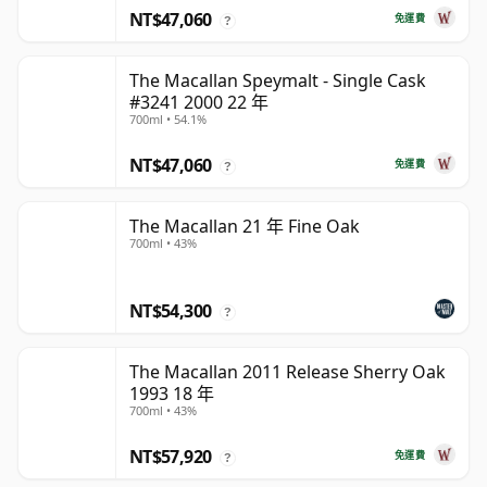
NT$47,060
免運費
?
The Macallan Speymalt - Single Cask
#3241 2000 22 年
700ml • 54.1%
NT$47,060
免運費
?
The Macallan 21 年 Fine Oak
700ml • 43%
NT$54,300
?
The Macallan 2011 Release Sherry Oak
1993 18 年
700ml • 43%
NT$57,920
免運費
?