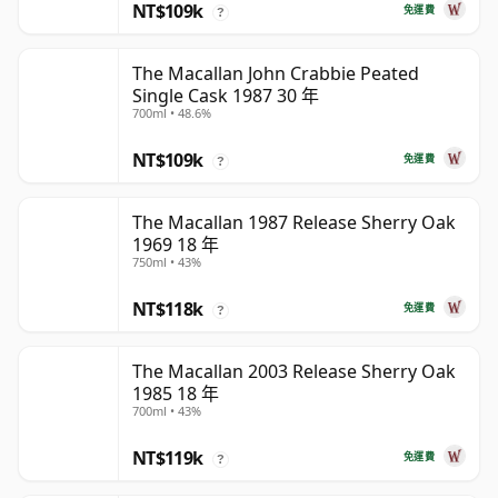
NT$109k
免運費
?
The Macallan John Crabbie Peated
Single Cask 1987 30 年
700ml • 48.6%
NT$109k
免運費
?
The Macallan 1987 Release Sherry Oak
1969 18 年
750ml • 43%
NT$118k
免運費
?
The Macallan 2003 Release Sherry Oak
1985 18 年
700ml • 43%
NT$119k
免運費
?