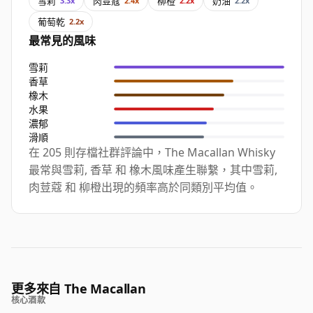
雪莉
肉荳蔻
柳橙
奶油
3.3x
2.4x
2.2x
2.2x
葡萄乾
2.2x
最常見的風味
雪莉
香草
橡木
水果
濃郁
滑順
在 205 則存檔社群評論中，The Macallan Whisky
最常與雪莉, 香草 和 橡木風味產生聯繫，其中雪莉,
肉荳蔻 和 柳橙出現的頻率高於同類別平均值。
更多來自 The Macallan
核心酒款