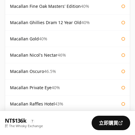
Macallan Fine Oak Masters' Edition
40%
Macallan Ghillies Dram 12 Year Old
40%
Macallan Gold
40%
Macallan Nicol's Nectar
46%
Macallan Oscuro
46.5%
Macallan Private Eye
40%
Macallan Raffles Hotel
43%
NT$136k
Macallan Re-Awakening 12 Year Old
43%
?
立即購買
於 The Whisky Exchange