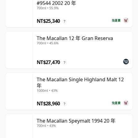
#9544 2002 20 年
700ml • 55.9%
NT$25,340
免運費
?
The Macallan 12 年 Gran Reserva
700ml • 45.6%
NT$27,470
?
The Macallan Single Highland Malt 12
年
1000ml • 43%
NT$28,960
免運費
?
The Macallan Speymalt 1994 20 年
700ml • 43%