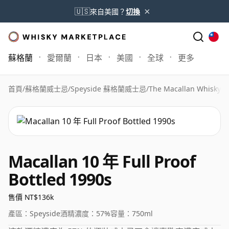
×
🇺🇸
來自美國？
切換
蘇格蘭
愛爾蘭
日本
美國
全球
更多
首頁
/
蘇格蘭威士忌
/
Speyside 蘇格蘭威士忌
/
The Macallan Whisky
/
M
Macallan 10 年 Full Proof
Bottled 1990s
售價 NT$136k
產區：
Speyside
酒精濃度：
57%
容量：
750ml