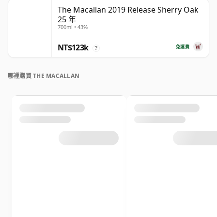
The Macallan 2019 Release Sherry Oak
25 年
700ml • 43%
NT$123k
免運費
?
哪裡購買 THE MACALLAN