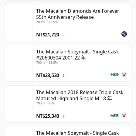
The Macallan Diamonds Are Forever
55th Anniversary Release
700ml • 45.5%
NT$21,720
?
The Macallan Speymalt - Single Cask
#20600304 2001 22 年
700ml • 53.9%
NT$23,530
免運費
?
The Macallan 2018 Release Triple Cask
Matured Highland Single M 18 年
700ml • 43%
NT$25,340
免運費
?
The Macallan Speymalt - Single Cask