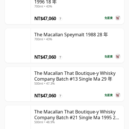
1996 18 年
700ml • 43%
NT$47,060
免運費
?
The Macallan Speymalt 1988 28 年
700ml • 43%
NT$47,060
免運費
?
The Macallan That Boutique-y Whisky
Company Batch #13 Single Ma 29 年
500ml • 47.3%
NT$47,060
免運費
?
The Macallan That Boutique-y Whisky
Company Batch #21 Single Ma 1995 24
500ml • 48.9%
年