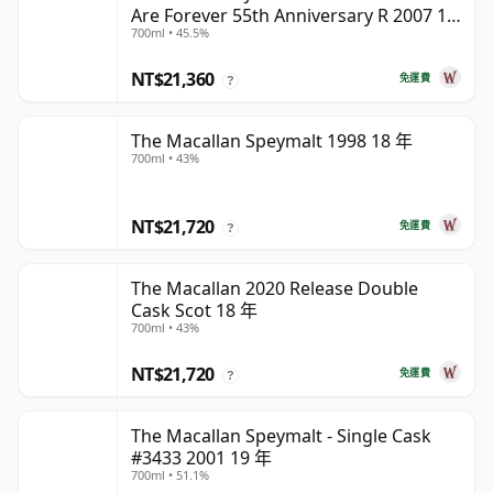
Are Forever 55th Anniversary R 2007 18
700ml • 45.5%
年
NT$21,360
免運費
?
The Macallan Speymalt 1998 18 年
700ml • 43%
NT$21,720
免運費
?
The Macallan 2020 Release Double
Cask Scot 18 年
700ml • 43%
NT$21,720
免運費
?
The Macallan Speymalt - Single Cask
#3433 2001 19 年
700ml • 51.1%