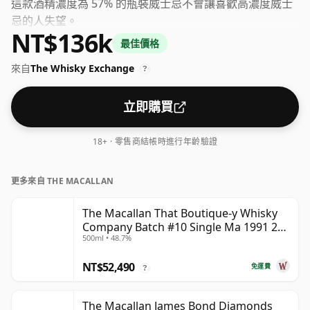
這款酒精濃度為 57% 的瓶裝威士忌不會讓喜歡高濃度威士
忌的人失望。
NT$136k
最佳價格
來自
The Whisky Exchange
?
立即購買
18+ · 零售商結帳時進行年齡驗證
更多來自 THE MACALLAN
The Macallan That Boutique-y Whisky
Company Batch #10 Single Ma 1991 26
500ml • 48.7%
年
NT$52,490
免運費
?
The Macallan James Bond Diamonds