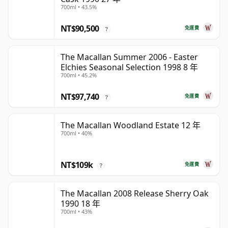
700ml • 43.5%
NT$90,500
免運費
?
The Macallan Summer 2006 - Easter
Elchies Seasonal Selection 1998 8 年
700ml • 45.2%
NT$97,740
免運費
?
The Macallan Woodland Estate 12 年
700ml • 40%
NT$109k
免運費
?
The Macallan 2008 Release Sherry Oak
1990 18 年
700ml • 43%