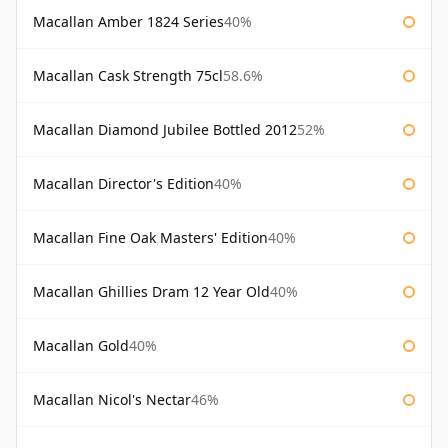
Macallan Amber 1824 Series
40%
Macallan Cask Strength 75cl
58.6%
Macallan Diamond Jubilee Bottled 2012
52%
Macallan Director's Edition
40%
Macallan Fine Oak Masters' Edition
40%
Macallan Ghillies Dram 12 Year Old
40%
Macallan Gold
40%
Macallan Nicol's Nectar
46%