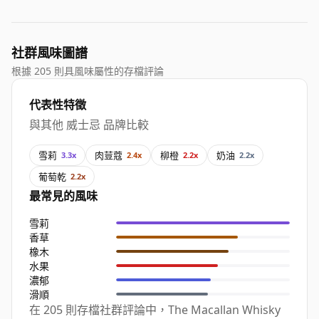
社群風味圖譜
根據 205 則具風味屬性的存檔評論
代表性特徵
與其他 威士忌 品牌比較
雪莉
肉荳蔻
柳橙
奶油
3.3x
2.4x
2.2x
2.2x
葡萄乾
2.2x
最常見的風味
雪莉
香草
橡木
水果
濃郁
滑順
在 205 則存檔社群評論中，The Macallan Whisky