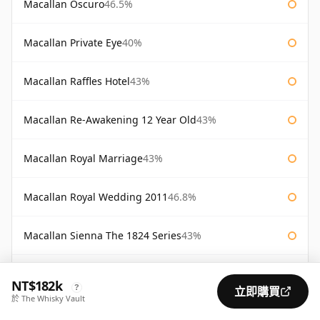
Macallan Oscuro
46.5%
Macallan Private Eye
40%
Macallan Raffles Hotel
43%
Macallan Re-Awakening 12 Year Old
43%
Macallan Royal Marriage
43%
Macallan Royal Wedding 2011
46.8%
Macallan Sienna The 1824 Series
43%
Macallan Special Reserve
46%
NT$182k
?
立即購買
於 The Whisky Vault
Macallan Special Reserve 75cl
43%