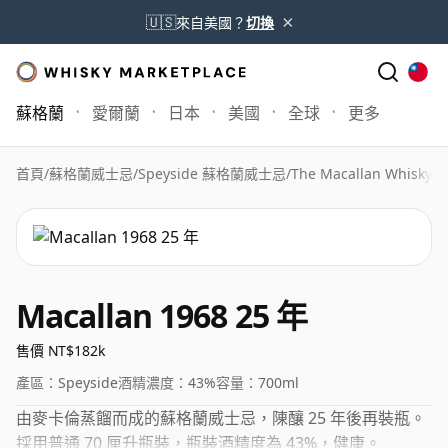
×
🇺🇸
來自美國？
切換
蘇格蘭
愛爾蘭
日本
美國
全球
更多
首頁
/
蘇格蘭威士忌
/
Speyside 蘇格蘭威士忌
/
The Macallan Whisky
/
M
Macallan 1968 25 年
售價 NT$182k
產區：
Speyside
酒精濃度：
43%
容量：
700ml
由麥卡倫蒸餾而成的蘇格蘭威士忌，陳釀 25 年後再裝瓶。
採用普通 70 厘升瓶裝，瓶裝酒精度為 43%，健康。