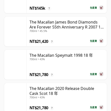
NT$145k
免運費
?
The Macallan James Bond Diamonds
Are Forever 55th Anniversary R 2007 18
700ml • 45.5%
年
NT$21,420
免運費
?
The Macallan Speymalt 1998 18 年
700ml • 43%
NT$21,780
免運費
?
The Macallan 2020 Release Double
Cask Scot 18 年
700ml • 43%
NT$21,780
免運費
?