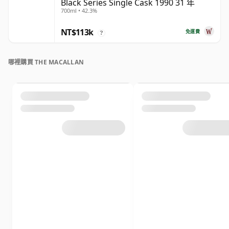
Black Series Single Cask 1990 31 年
700ml • 42.3%
NT$113k
免運費
?
哪裡購買 THE MACALLAN