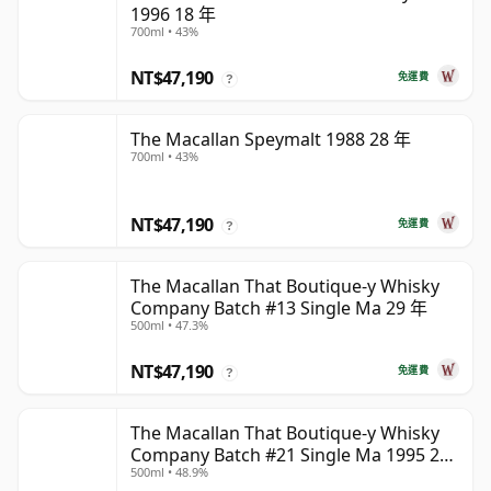
1996 18 年
700ml • 43%
NT$47,190
免運費
?
The Macallan Speymalt 1988 28 年
700ml • 43%
NT$47,190
免運費
?
The Macallan That Boutique-y Whisky
Company Batch #13 Single Ma 29 年
500ml • 47.3%
NT$47,190
免運費
?
The Macallan That Boutique-y Whisky
Company Batch #21 Single Ma 1995 24
500ml • 48.9%
年