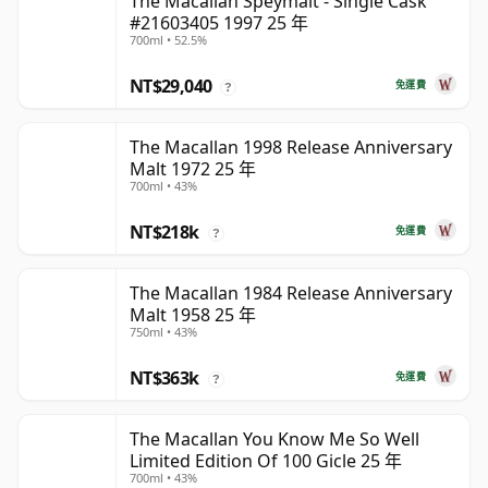
The Macallan Speymalt - Single Cask
#21603405 1997 25 年
700ml • 52.5%
NT$29,040
免運費
?
The Macallan 1998 Release Anniversary
Malt 1972 25 年
700ml • 43%
NT$218k
免運費
?
The Macallan 1984 Release Anniversary
Malt 1958 25 年
750ml • 43%
NT$363k
免運費
?
The Macallan You Know Me So Well
Limited Edition Of 100 Gicle 25 年
700ml • 43%