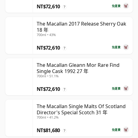
NT$72,610
免運費
?
The Macallan 2017 Release Sherry Oak
18 年
700ml • 43%
NT$72,610
免運費
?
The Macallan Gleann Mor Rare Find
Single Cask 1992 27 年
700ml • 51.1%
NT$72,610
免運費
?
The Macallan Single Malts Of Scotland
Director's Special Scotch 31 年
700ml • 41.2%
NT$81,680
免運費
?