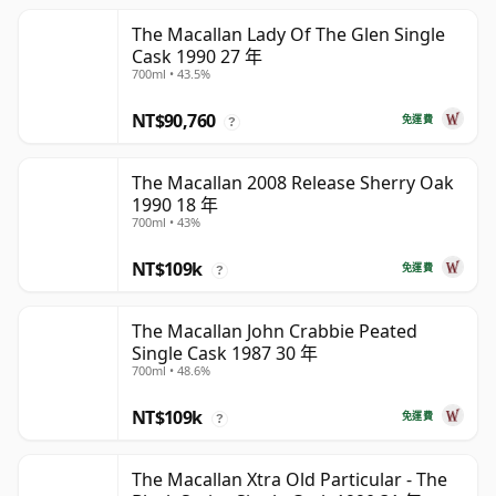
The Macallan Lady Of The Glen Single
Cask 1990 27 年
700ml • 43.5%
NT$90,760
免運費
?
The Macallan 2008 Release Sherry Oak
1990 18 年
700ml • 43%
NT$109k
免運費
?
The Macallan John Crabbie Peated
Single Cask 1987 30 年
700ml • 48.6%
NT$109k
免運費
?
The Macallan Xtra Old Particular - The