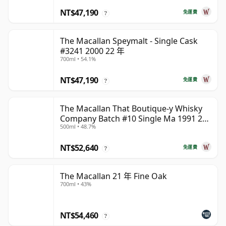
NT$47,190
免運費
?
The Macallan Speymalt - Single Cask
#3241 2000 22 年
700ml • 54.1%
NT$47,190
免運費
?
The Macallan That Boutique-y Whisky
Company Batch #10 Single Ma 1991 26
500ml • 48.7%
年
NT$52,640
免運費
?
The Macallan 21 年 Fine Oak
700ml • 43%
NT$54,460
?