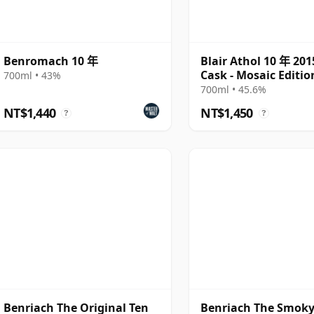
Benromach 10 年
Blair Athol 10 年 201
Cask - Mosaic Editio
700ml • 43%
700ml • 45.6%
NT$1,440
NT$1,450
?
?
Benriach The Original Ten
Benriach The Smoky