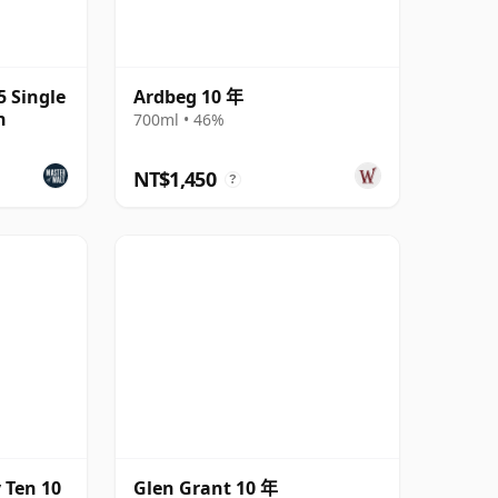
5 Single
Ardbeg 10 年
n
700ml • 46%
NT$1,450
?
 Ten 10
Glen Grant 10 年