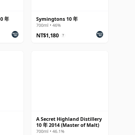
10 年
Symingtons 10 年
700ml • 46%
NT$1,180
?
A Secret Highland Distillery
10 年 2014 (Master of Malt)
700ml • 46.1%