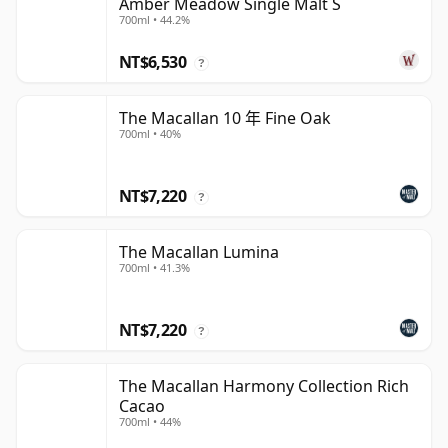
Amber Meadow Single Malt S
700ml • 44.2%
NT$6,530
?
The Macallan 10 年 Fine Oak
700ml • 40%
NT$7,220
?
The Macallan Lumina
700ml • 41.3%
NT$7,220
?
The Macallan Harmony Collection Rich
Cacao
700ml • 44%