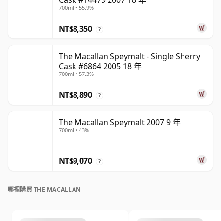
Cask #14479 2007 18 年
700ml • 55.9%
NT$8,350
?
The Macallan Speymalt - Single Sherry
Cask #6864 2005 18 年
700ml • 57.3%
NT$8,890
?
The Macallan Speymalt 2007 9 年
700ml • 43%
NT$9,070
?
哪裡購買 THE MACALLAN