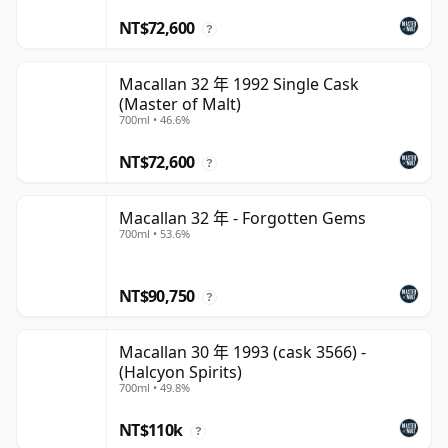
NT$72,600
?
Macallan 32 年 1992 Single Cask
(Master of Malt)
700ml • 46.6%
NT$72,600
?
Macallan 32 年 - Forgotten Gems
700ml • 53.6%
NT$90,750
?
Macallan 30 年 1993 (cask 3566) -
(Halcyon Spirits)
700ml • 49.8%
NT$110k
?