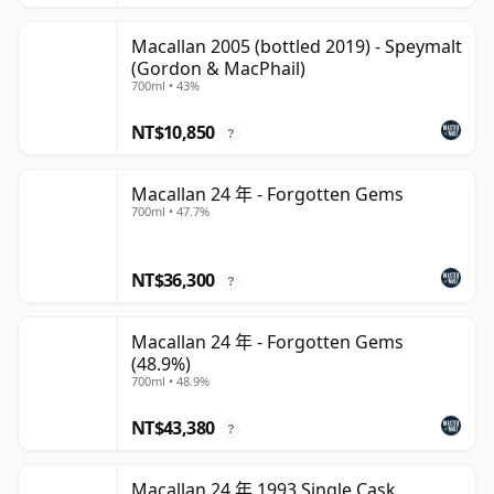
Macallan 2005 (bottled 2019) - Speymalt
(Gordon & MacPhail)
700ml • 43%
NT$10,850
?
Macallan 24 年 - Forgotten Gems
700ml • 47.7%
NT$36,300
?
Macallan 24 年 - Forgotten Gems
(48.9%)
700ml • 48.9%
NT$43,380
?
Macallan 24 年 1993 Single Cask