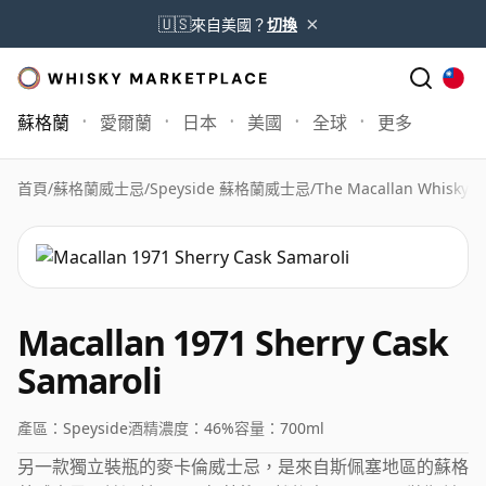
×
🇺🇸
來自美國？
切換
蘇格蘭
愛爾蘭
日本
美國
全球
更多
首頁
/
蘇格蘭威士忌
/
Speyside 蘇格蘭威士忌
/
The Macallan Whisky
/
M
Macallan 1971 Sherry Cask
Samaroli
產區：
Speyside
酒精濃度：
46%
容量：
700ml
另一款獨立裝瓶的麥卡倫威士忌，是來自斯佩塞地區的蘇格