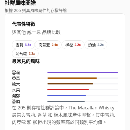
社群風味圖譜
根據 205 則具風味屬性的存檔評論
代表性特徵
與其他 威士忌 品牌比較
雪莉
肉荳蔻
柳橙
奶油
3.3x
2.4x
2.2x
2.2x
葡萄乾
2.2x
最常見的風味
雪莉
香草
橡木
水果
濃郁
滑順
在 205 則存檔社群評論中，The Macallan Whisky
最常與雪莉, 香草 和 橡木風味產生聯繫，其中雪莉,
肉荳蔻 和 柳橙出現的頻率高於同類別平均值。