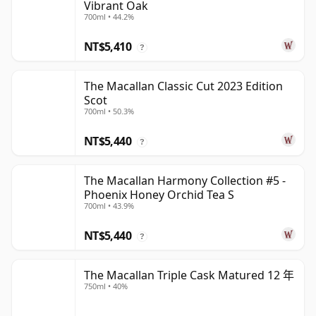
Vibrant Oak
700ml • 44.2%
NT$5,410
?
The Macallan Classic Cut 2023 Edition
Scot
700ml • 50.3%
NT$5,440
?
The Macallan Harmony Collection #5 -
Phoenix Honey Orchid Tea S
700ml • 43.9%
NT$5,440
?
The Macallan Triple Cask Matured 12 年
750ml • 40%