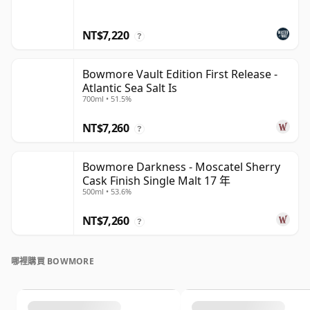
NT$7,220
?
Bowmore Vault Edition First Release -
Atlantic Sea Salt Is
700ml • 51.5%
NT$7,260
?
Bowmore Darkness - Moscatel Sherry
Cask Finish Single Malt 17 年
500ml • 53.6%
NT$7,260
?
哪裡購買 BOWMORE