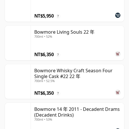
NT$5,950
?
Bowmore Living Souls 22 年
700ml • 52%
NT$6,350
?
Bowmore Whisky Craft Season Four
Single Cask #22 22 年
700ml • 52.5%
NT$6,350
?
Bowmore 14 年 2011 - Decadent Drams
(Decadent Drinks)
700ml • 53%