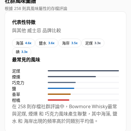
社群風味圖譜
根據 258 則具風味屬性的存檔評論
代表性特徵
與其他 威士忌 品牌比較
海藻
鹽水
海岸
泥煤
4.6x
3.6x
3.5x
3.3x
碘
3.3x
最常見的風味
泥煤
煙燻
巧克力
鹽
香草
柑橘
在 258 則存檔社群評論中，Bowmore Whisky最常
與泥煤, 煙燻 和 巧克力風味產生聯繫，其中海藻, 鹽
水 和 海岸出現的頻率高於同類別平均值。