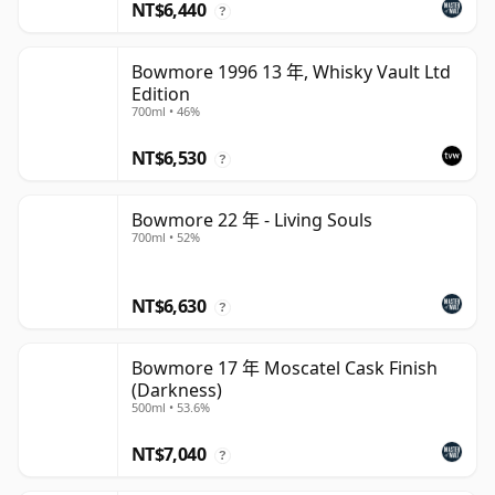
NT$6,440
?
Bowmore 1996 13 年, Whisky Vault Ltd
Edition
700ml • 46%
NT$6,530
?
Bowmore 22 年 - Living Souls
700ml • 52%
NT$6,630
?
Bowmore 17 年 Moscatel Cask Finish
(Darkness)
500ml • 53.6%
NT$7,040
?