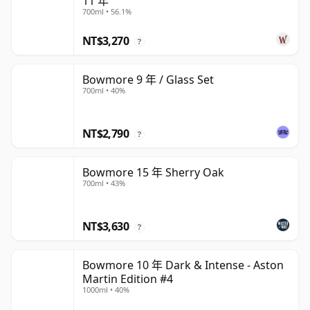
11 年
700ml • 56.1%
NT$3,270
?
Bowmore 9 年 / Glass Set
700ml • 40%
NT$2,790
?
Bowmore 15 年 Sherry Oak
700ml • 43%
NT$3,630
?
Bowmore 10 年 Dark & Intense - Aston
Martin Edition #4
1000ml • 40%