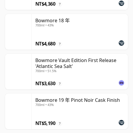
NT$4,360
?
Bowmore 18 年
700ml • 43%
NT$4,680
?
Bowmore Vault Edition First Release
'Atlantic Sea Salt'
700ml • 51.5%
NT$3,630
?
Bowmore 19 年 Pinot Noir Cask Finish
700ml • 43%
NT$5,190
?