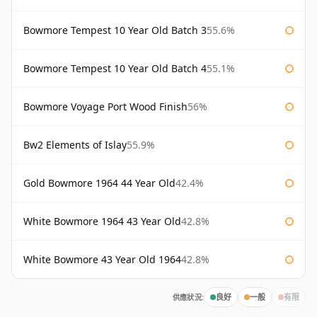
Bowmore Tempest 10 Year Old Batch 3
55.6%
Bowmore Tempest 10 Year Old Batch 4
55.1%
Bowmore Voyage Port Wood Finish
56%
Bw2 Elements of Islay
55.9%
Gold Bowmore 1964 44 Year Old
42.4%
White Bowmore 1964 43 Year Old
42.8%
White Bowmore 43 Year Old 1964
42.8%
供應狀況:
良好
一般
有限