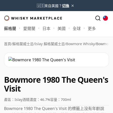
×
🇺🇸
來自美國？
切換
蘇格蘭
愛爾蘭
日本
美國
全球
更多
首頁
/
蘇格蘭威士忌
/
Islay 蘇格蘭威士忌
/
Bowmore Whisky
/
Bowmore 1
Bowmore 1980 The Queen's
Visit
產區：
Islay
酒精濃度：
46.7%
容量：
700ml
Bowmore 1980 The Queen's Visit 的標籤上沒有年齡說