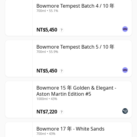
Bowmore Tempest Batch 4 / 10 年
700ml • 55.1%
NT$5,450
?
Bowmore Tempest Batch 5 / 10 年
700ml • 55.9%
NT$5,450
?
Bowmore 15 年 Golden & Elegant -
Aston Martin Edition #5
1000ml • 43%
NT$7,220
?
Bowmore 17 年 - White Sands
700ml • 43%