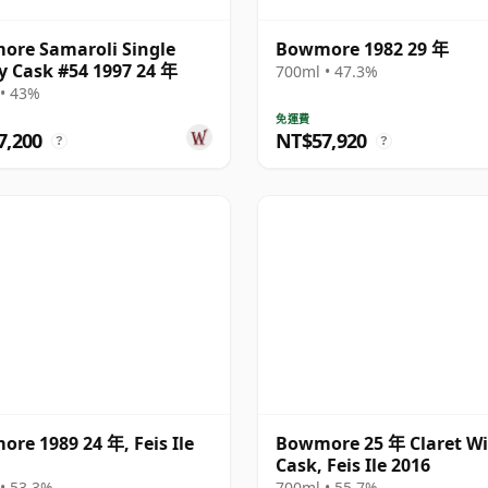
re Samaroli Single
Bowmore 1982 29 年
y Cask #54 1997 24 年
700ml • 47.3%
• 43%
免運費
7,200
NT$57,920
?
?
re 1989 24 年, Feis Ile
Bowmore 25 年 Claret W
Cask, Feis Ile 2016
• 53.3%
700ml • 55.7%