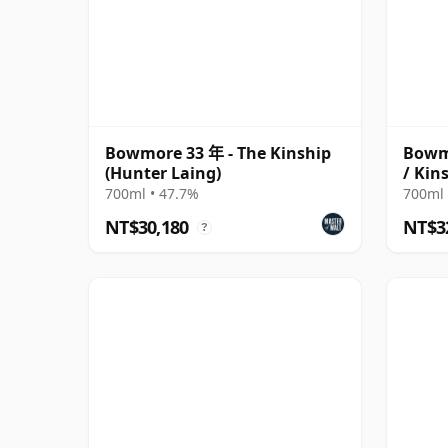
Bowmore 33 年 - The Kinship
Bowmo
(Hunter Laing)
/ Kin
700ml • 47.7%
700ml 
NT$30,180
NT$3
?