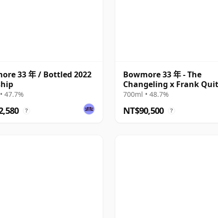
re 33 年 / Bottled 2022
Bowmore 33 年 - The
ship
Changeling x Frank Quit
• 47.7%
700ml • 48.7%
2,580
NT$90,500
?
?