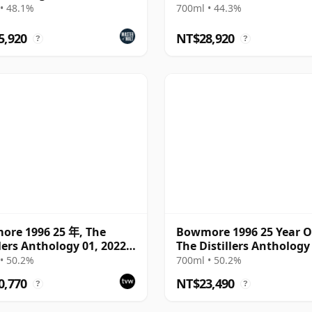
• 48.1%
700ml • 44.3%
5,920
NT$28,920
?
?
re 1996 25 年, The
Bowmore 1996 25 Year O
llers Anthology 01, 2022
The Distillers Anthology
ing with Presentation
• 50.2%
700ml • 50.2%
0,770
NT$23,490
?
?