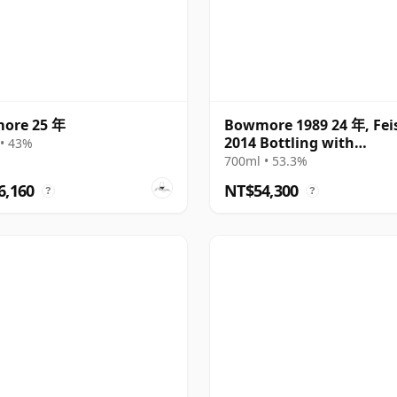
ore 25 年
Bowmore 1989 24 年, Feis
2014 Bottling with
• 43%
Presentation Box
700ml • 53.3%
6,160
NT$54,300
?
?