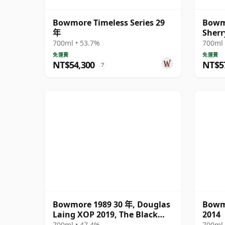
Bowmore Timeless Series 29
Bowmo
年
Sherr
700ml • 53.7%
700ml 
免運費
免運費
NT$54,300
NT$5
?
Bowmore 1989 30 年, Douglas
Bowmo
Laing XOP 2019, The Black
2014
Series
700ml • 47.4%
700ml 