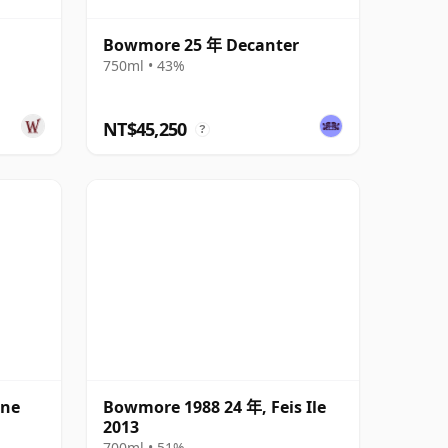
Bowmore 25 年 Decanter
750ml • 43%
NT$45,250
?
ine
Bowmore 1988 24 年, Feis Ile
2013
700ml • 51%