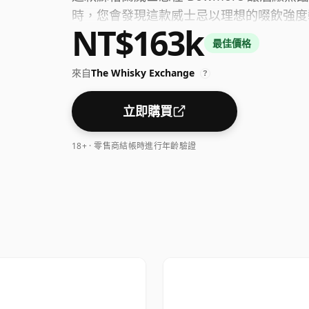
時，您會發現這款威士忌以理想的啜飲強度裝
NT$163k
最佳價格
來自
The Whisky Exchange
?
立即購買
18+ · 零售商結帳時進行年齡驗證