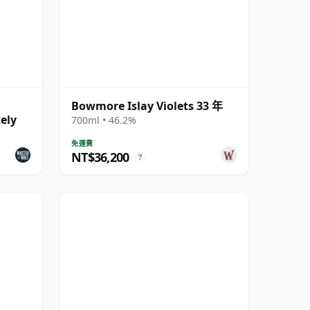
Bowmore Islay Violets 33 年
ely
700ml • 46.2%
免運費
NT$36,200
?