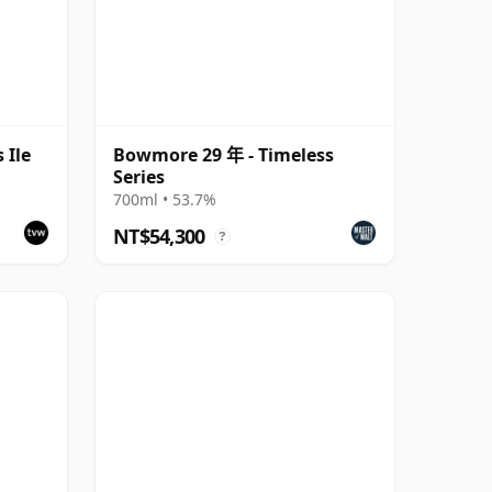
 Ile
Bowmore 29 年 - Timeless
Series
700ml • 53.7%
NT$54,300
?