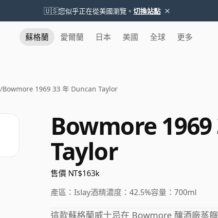
×
🇺🇸
您似乎正在從美國瀏覽。
切換站點
蘇格蘭
愛爾蘭
日本
美國
全球
更多
/
Bowmore 1969 33 年 Duncan Taylor
Bowmore 1969
Taylor
售價 NT$163k
產區：
Islay
酒精濃度：
42.5%
容量：
700ml
這款蘇格蘭威士忌在 Bowmore 釀酒廠蒸餾