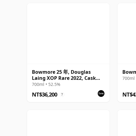
Bowmore 25 年, Douglas
Bowmo
Laing XOP Rare 2022, Cask
700ml 
15624
700ml • 52.5%
NT$36,200
NT$4
?