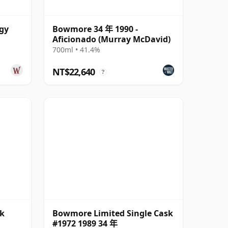
ogy
Bowmore 34 年 1990 -
Aficionado (Murray McDavid)
700ml • 41.4%
NT$22,640
?
sk
Bowmore Limited Single Cask
#1972 1989 34 年