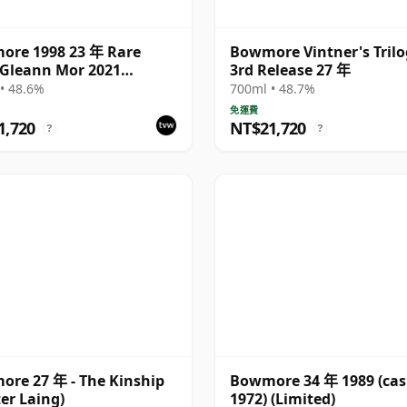
ore 1998 23 年 Rare
Bowmore Vintner's Tril
 Gleann Mor 2021
3rd Release 27 年
ing - Single Cask 353892
• 48.6%
700ml • 48.7%
免運費
1,720
NT$21,720
?
?
re 27 年 - The Kinship
Bowmore 34 年 1989 (ca
er Laing)
1972) (Limited)