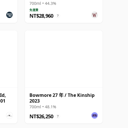
700ml • 44.3%
免運費
NT$28,960
?
Id,
Bowmore 27 年 / The Kinship
 01
2023
700ml • 48.1%
NT$26,250
?