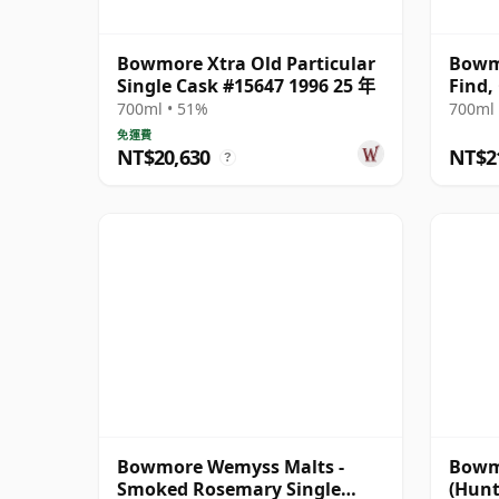
Bowmore Xtra Old Particular
Bowm
Single Cask #15647 1996 25 年
Find,
Bottl
700ml • 51%
700ml 
免運費
NT$20,630
NT$2
?
Bowmore Wemyss Malts -
Bowmo
Smoked Rosemary Single
(Hunt