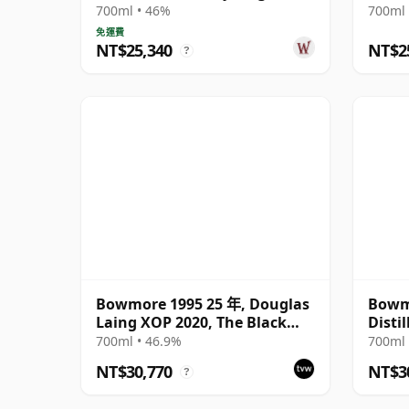
Cask 1989 30 年
700ml • 46%
700ml 
免運費
NT$25,340
NT$2
?
Bowmore 1995 25 年, Douglas
Bowmo
Laing XOP 2020, The Black
Disti
Series
Bottl
700ml • 46.9%
700ml 
Box
NT$30,770
NT$3
?