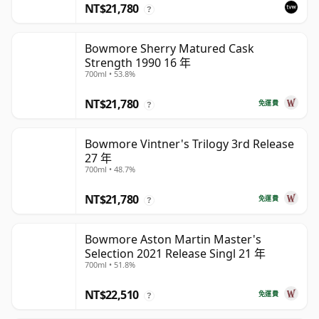
NT$21,780
?
Bowmore Sherry Matured Cask
Strength 1990 16 年
700ml • 53.8%
NT$21,780
免運費
?
Bowmore Vintner's Trilogy 3rd Release
27 年
700ml • 48.7%
NT$21,780
免運費
?
Bowmore Aston Martin Master's
Selection 2021 Release Singl 21 年
700ml • 51.8%
NT$22,510
免運費
?