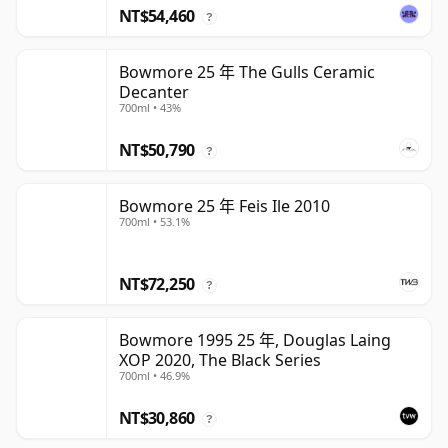
NT$54,460
?
Bowmore 25 年 The Gulls Ceramic
Decanter
700ml • 43%
NT$50,790
?
Bowmore 25 年 Feis Ile 2010
700ml • 53.1%
NT$72,250
?
Bowmore 1995 25 年, Douglas Laing
XOP 2020, The Black Series
700ml • 46.9%
NT$30,860
?