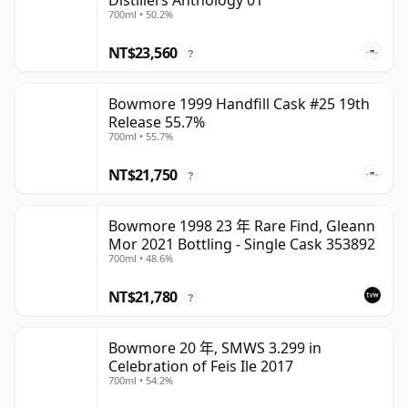
Distillers Anthology 01
700ml • 50.2%
NT$23,560
?
Bowmore 1999 Handfill Cask #25 19th
Release 55.7%
700ml • 55.7%
NT$21,750
?
Bowmore 1998 23 年 Rare Find, Gleann
Mor 2021 Bottling - Single Cask 353892
700ml • 48.6%
NT$21,780
?
Bowmore 20 年, SMWS 3.299 in
Celebration of Feis Ile 2017
700ml • 54.2%