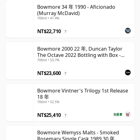
Bowmore 34 年 1990 - Aficionado
(Murray McDavid)
700ml • 41.4%
NT$22,710
?
Bowmore 2000 22 年, Duncan Taylor
The Octave 2022 Bottling with Box -
700ml • 53.7%
Cask 3737529
NT$23,600
?
Bowmore Vintner's Trilogy 1st Release
18 年
700ml • 52.5%
NT$25,410
免運費
?
Bowmore Wemyss Malts - Smoked
Rosemary Single Cask 1989 30 年