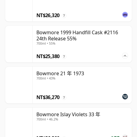
NT$26,320
?
Bowmore 1999 Handfill Cask #2116
24th Release 55%
700ml • 55%
NT$25,380
?
Bowmore 21 年 1973
700ml • 43%
NT$36,270
?
Bowmore Islay Violets 33 年
700ml • 46.2%