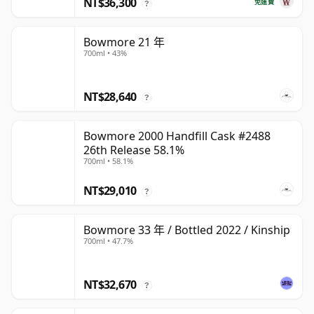
NT$36,300
免運費
?
Bowmore 21 年
700ml • 43%
NT$28,640
?
Bowmore 2000 Handfill Cask #2488
26th Release 58.1%
700ml • 58.1%
NT$29,010
?
Bowmore 33 年 / Bottled 2022 / Kinship
700ml • 47.7%
NT$32,670
?