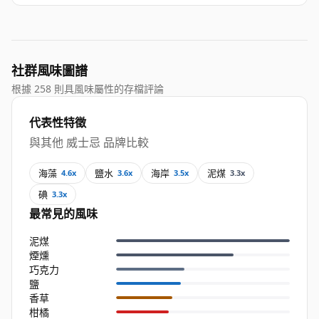
社群風味圖譜
根據 258 則具風味屬性的存檔評論
代表性特徵
與其他 威士忌 品牌比較
海藻
鹽水
海岸
泥煤
4.6x
3.6x
3.5x
3.3x
碘
3.3x
最常見的風味
泥煤
煙燻
巧克力
鹽
香草
柑橘