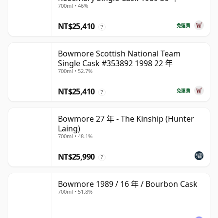
700ml • 46%
NT$25,410
免運費
?
Bowmore Scottish National Team
Single Cask #353892 1998 22 年
700ml • 52.7%
NT$25,410
免運費
?
Bowmore 27 年 - The Kinship (Hunter
Laing)
700ml • 48.1%
NT$25,990
?
Bowmore 1989 / 16 年 / Bourbon Cask
700ml • 51.8%