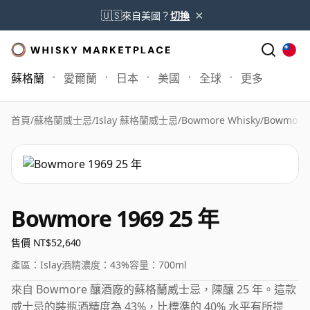
×
🇺🇸
來自美國？
切換
蘇格蘭
愛爾蘭
日本
美國
全球
更多
首頁
/
蘇格蘭威士忌
/
Islay 蘇格蘭威士忌
/
Bowmore Whisky
/
Bowmore 
Bowmore 1969 25 年
售價 NT$52,640
產區：
Islay
酒精濃度：
43%
容量：
700ml
來自 Bowmore 釀酒廠的蘇格蘭威士忌，陳釀 25 年。這款
威士忌的裝瓶酒精度為 43%，比標準的 40% 水平有所提