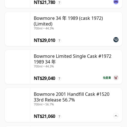
NT$21,780
?
Bowmore 34 年 1989 (cask 1972)
(Limited)
700ml • 44.3%
NT$29,010
?
Bowmore Limited Single Cask #1972
1989 34 年
700ml • 44.3%
NT$29,040
免運費
?
Bowmore 2001 Handfill Cask #1520
33rd Release 56.7%
700ml • 56.7%
NT$21,060
?