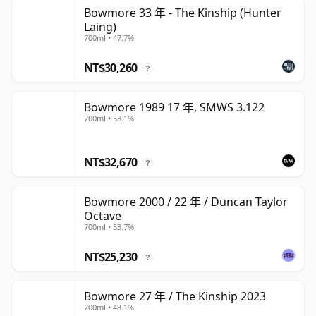
Bowmore 33 年 - The Kinship (Hunter
Laing)
700ml • 47.7%
NT$30,260
?
Bowmore 1989 17 年, SMWS 3.122
700ml • 58.1%
NT$32,670
?
Bowmore 2000 / 22 年 / Duncan Taylor
Octave
700ml • 53.7%
NT$25,230
?
Bowmore 27 年 / The Kinship 2023
700ml • 48.1%