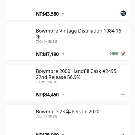
NT$43,580
?
Bowmore Vintage Distillation 1984 16
年
700ml • 58.8%
NT$47,190
免運費
?
Bowmore 2000 Handfill Cask #2495
22nd Release 56.9%
700ml • 56.9%
NT$34,450
?
Bowmore 23 年 Feis Ile 2020
700ml • 50.8%