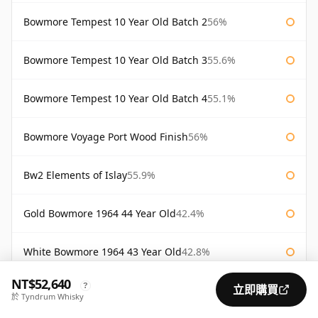
Bowmore Tempest 10 Year Old Batch 2
56%
Bowmore Tempest 10 Year Old Batch 3
55.6%
Bowmore Tempest 10 Year Old Batch 4
55.1%
Bowmore Voyage Port Wood Finish
56%
Bw2 Elements of Islay
55.9%
Gold Bowmore 1964 44 Year Old
42.4%
White Bowmore 1964 43 Year Old
42.8%
NT$52,640
?
立即購買
White Bowmore 43 Year Old 1964
42.8%
於 Tyndrum Whisky