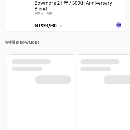
Bowmore 21 年 / 500th Anniversary
Blend
700ml • 43%
NT$39,930
?
哪裡購買 BOWMORE