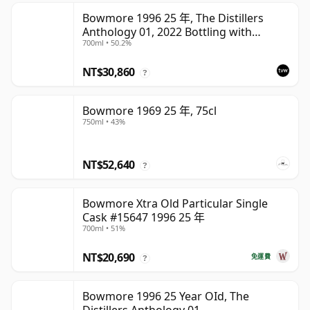
Bowmore 1996 25 年, The Distillers
Anthology 01, 2022 Bottling with
700ml • 50.2%
Presentation Box
NT$30,860
?
Bowmore 1969 25 年, 75cl
750ml • 43%
NT$52,640
?
Bowmore Xtra Old Particular Single
Cask #15647 1996 25 年
700ml • 51%
NT$20,690
免運費
?
Bowmore 1996 25 Year OId, The