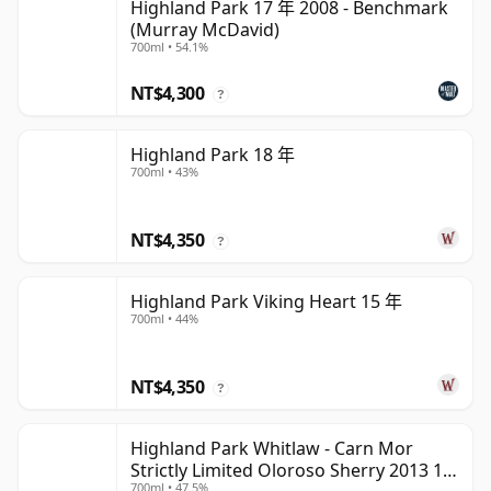
Highland Park 17 年 2008 - Benchmark
(Murray McDavid)
700ml • 54.1%
NT$4,300
?
Highland Park 18 年
700ml • 43%
NT$4,350
?
Highland Park Viking Heart 15 年
700ml • 44%
NT$4,350
?
Highland Park Whitlaw - Carn Mor
Strictly Limited Oloroso Sherry 2013 10
700ml • 47.5%