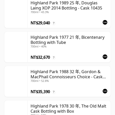
Highland Park 1989 25 年, Douglas
Laing XOP 2014 Bottling - Cask 10435
700ml • 43.3%
NT$29,040
?
Highland Park 1977 21 年, Bicentenary
Bottling with Tube
700ml • 40%
NT$32,670
?
Highland Park 1988 32 年, Gordon &
MacPhail Connoisseurs Choice - Cask
700ml • 52.8%
1284
NT$35,390
?
Highland Park 1978 30 年, The Old Malt
Cask Bottling with Box