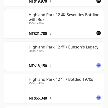
NT$19,970
?
Highland Park 12 年, Seventies Bottling
with Box
750ml • 40%
NT$21,780
?
Highland Park 12 年 / Eunson's Legacy
700ml • 40%
NT$18,150
?
Highland Park 12 年 / Bottled 1970s
750ml • 43%
NT$65,340
?