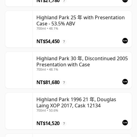
NT$21,780
?
Highland Park 25 年 with Presentation
Case - 53.5% ABV
700ml • 48.1%
NT$54,450
?
Highland Park 30 年, Discontinued 2005
Presentation with Case
700ml • 48.1%
NT$81,680
?
Highland Park 1996 21 年, Douglas
Laing XOP 2017, Cask 12134
700ml • 50.6%
NT$14,520
?