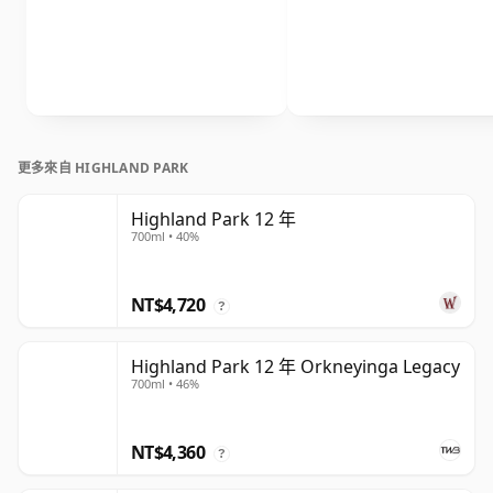
更多來自 HIGHLAND PARK
Highland Park 12 年
700ml • 40%
NT$4,720
?
Highland Park 12 年 Orkneyinga Legacy
700ml • 46%
NT$4,360
?