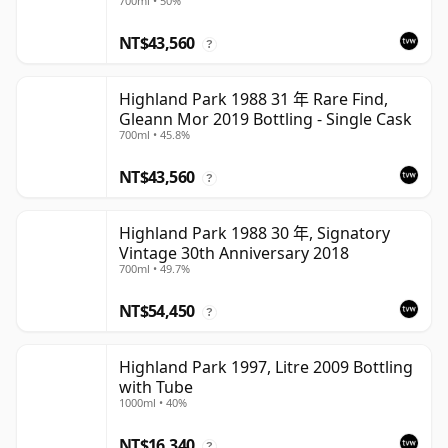
700ml • 50%
NT$43,560
?
Highland Park 1988 31 年 Rare Find,
Gleann Mor 2019 Bottling - Single Cask
700ml • 45.8%
NT$43,560
?
Highland Park 1988 30 年, Signatory
Vintage 30th Anniversary 2018
700ml • 49.7%
NT$54,450
?
Highland Park 1997, Litre 2009 Bottling
with Tube
1000ml • 40%
NT$16,340
?