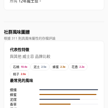
所有
12年威士忌
。
社群風味圖譜
根據 311 則具風味屬性的存檔評論
代表性特徵
與其他 威士忌 品牌比較
石楠
泥土
蜂蜜
花香
10.4x
2.5x
2.3x
2.2x
桃子
2.0x
最常見的風味
煙燻
蜂蜜
泥煤
香草