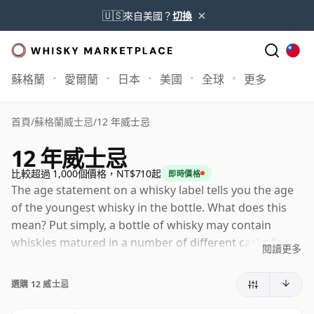
×
🇺🇸
來自美國？
切換
蘇格蘭
愛爾蘭
日本
美國
全球
更多
首頁
/
蘇格蘭威士忌
/
12 年威士忌
12 年威士忌
比較超過 1,000個價格，NT$710起
即時價格
The age statement on a whisky label tells you the age
of the youngest whisky in the bottle. What does this
mean? Put simply, a bottle of whisky may contain
whiskies matured in a number of different casks for
閱讀更多
different periods of time. If the label says that the
whisky is 12 Years Old (or 十二 Years Old) then,
選購 12 威士忌
although it may contain older whiskies, you can be
certain that none of the components are any younger