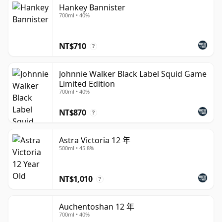
Hankey Bannister
than 12 years.
700ml • 40%
Once a whisky is bottled it ceases its maturation,
unlike wine which continues to age in the bottle, so 十
NT$710
?
二 year old whisky is frozen in time and will be
considered 12 forever.
Johnnie Walker Black Label Squid Game
Limited Edition
700ml • 40%
NT$870
?
Astra Victoria 12 年
500ml • 45.8%
NT$1,010
?
Auchentoshan 12 年
700ml • 40%