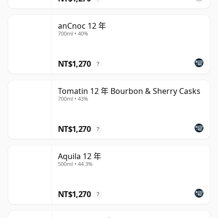
anCnoc 12 年
700ml • 40%
NT$1,270
?
Tomatin 12 年 Bourbon & Sherry Casks
700ml • 43%
NT$1,270
?
Aquila 12 年
500ml • 44.3%
NT$1,270
?