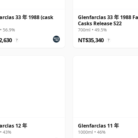
arclas 33 年 1988 (cask
Glenfarclas 33 年 1988 F
Casks Release S22
• 56.9%
700ml • 49.5%
2,630
NT$35,340
?
?
arclas 12 年
Glenfarclas 11 年
• 43%
1000ml • 46%