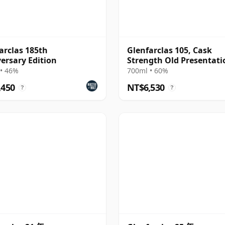
arclas 185th
Glenfarclas 105, Cask
ersary Edition
Strength Old Presentati
with Tube
• 46%
700ml • 60%
,450
NT$6,530
?
?