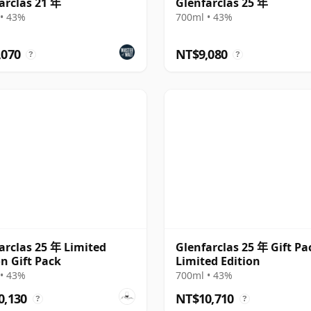
arclas 21 年
Glenfarclas 25 年
• 43%
700ml • 43%
,070
NT$9,080
?
?
arclas 25 年 Limited
Glenfarclas 25 年 Gift Pa
on Gift Pack
Limited Edition
• 43%
700ml • 43%
0,130
NT$10,710
?
?