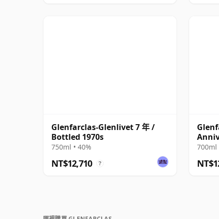
Glenfarclas-Glenlivet 7 年 /
Glenf
Bottled 1970s
Anniv
750ml • 40%
700ml 
NT$12,710
NT$1
?
哪裡購買 GLENFARCLAS