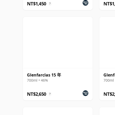
NT$1,450
NT$1
?
Glenfarclas 15 年
Glenf
700ml • 46%
700ml 
NT$2,650
NT$2
?