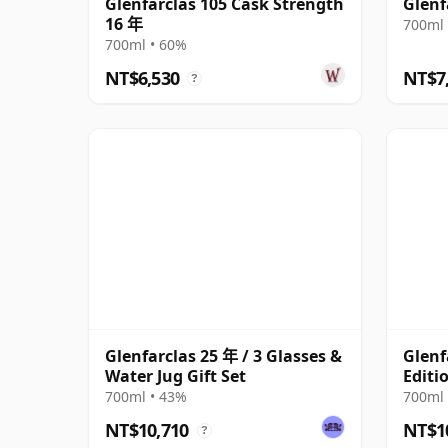
Glenfarclas 105 Cask Strength
Glenf
16 年
700ml 
700ml • 60%
NT$6,530
NT$7
?
Glenfarclas 25 年 / 3 Glasses &
Glenf
Water Jug Gift Set
Editi
700ml • 43%
700ml 
NT$10,710
NT$1
?