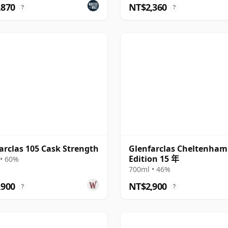
,870
NT$2,360
?
?
arclas 105 Cask Strength
Glenfarclas Cheltenham
Edition 15 年
• 60%
700ml • 46%
,900
NT$2,900
?
?