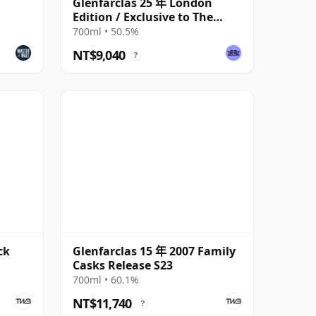
Glenfarclas 25 年 London
Edition / Exclusive to The
Whisky Exchange
700ml • 50.5%
NT$9,040
?
ck
Glenfarclas 15 年 2007 Family
Casks Release S23
700ml • 60.1%
NT$11,740
?