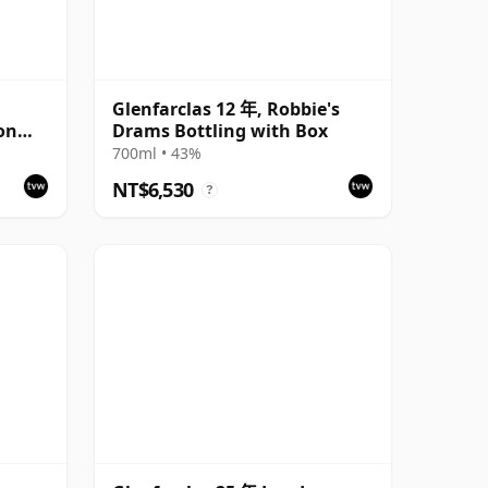
Glenfarclas 12 年, Robbie's
on
Drams Bottling with Box
700ml • 43%
NT$6,530
?