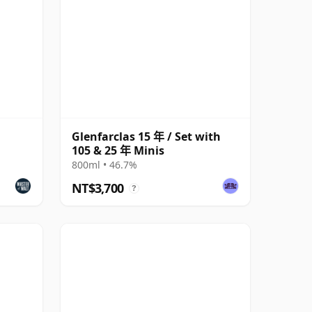
Glenfarclas 15 年 / Set with
105 & 25 年 Minis
800ml • 46.7%
NT$3,700
?