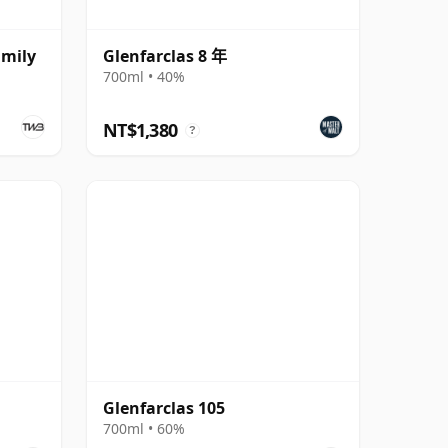
amily
Glenfarclas 8 年
700ml • 40%
NT$1,380
?
Glenfarclas 105
700ml • 60%