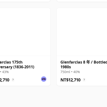
arclas 175th
Glenfarclas 8 年 / Bottle
ersary (1836-2011)
1980s
• 43%
750ml • 40%
2,710
NT$12,710
?
?