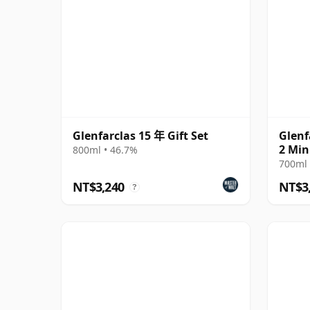
Glenfarclas 15 年 Gift Set
Glenf
2 Min
800ml • 46.7%
700ml 
NT$3,240
NT$3
?