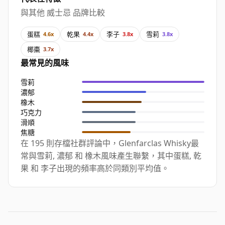
與其他 威士忌 品牌比較
蛋糕
乾果
李子
雪莉
4.6x
4.4x
3.8x
3.8x
椰棗
3.7x
最常見的風味
雪莉
濃郁
橡木
巧克力
滑順
焦糖
在 195 則存檔社群評論中，Glenfarclas Whisky最
常與雪莉, 濃郁 和 橡木風味產生聯繫，其中蛋糕, 乾
果 和 李子出現的頻率高於同類別平均值。