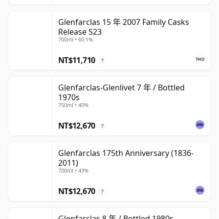
Glenfarclas 15 年 2007 Family Casks
Release S23
700ml • 60.1%
NT$11,710
?
Glenfarclas-Glenlivet 7 年 / Bottled
1970s
750ml • 40%
NT$12,670
?
Glenfarclas 175th Anniversary (1836-
2011)
700ml • 43%
NT$12,670
?
Glenfarclas 8 年 / Bottled 1980s