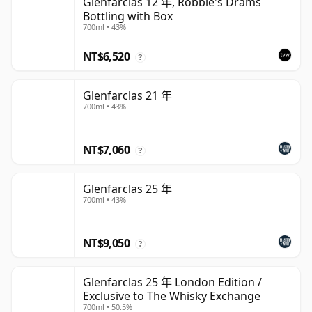
Glenfarclas 12 年, Robbie's Drams
Bottling with Box
700ml • 43%
NT$6,520
?
Glenfarclas 21 年
700ml • 43%
NT$7,060
?
Glenfarclas 25 年
700ml • 43%
NT$9,050
?
Glenfarclas 25 年 London Edition /
Exclusive to The Whisky Exchange
700ml • 50.5%