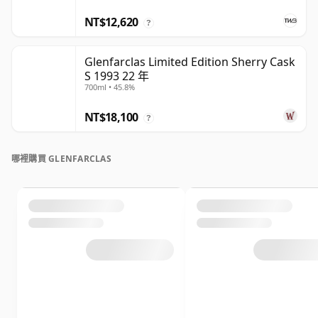
NT$12,620
?
Glenfarclas Limited Edition Sherry Cask
S 1993 22 年
700ml • 45.8%
NT$18,100
?
哪裡購買 GLENFARCLAS