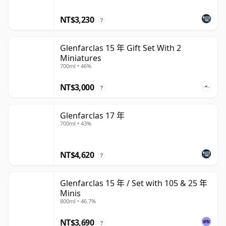
NT$3,230
?
Glenfarclas 15 年 Gift Set With 2
Miniatures
700ml • 46%
NT$3,000
?
Glenfarclas 17 年
700ml • 43%
NT$4,620
?
Glenfarclas 15 年 / Set with 105 & 25 年
Minis
800ml • 46.7%
NT$3,690
?