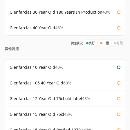
Glenfarclas 30 Year Old 180 Years In Production
43%
Glenfarclas 40 Year Old
46%
供應狀況:
良好
一般
有限
其他裝瓶
Glenfarclas 10 Year Old
40%
Glenfarclas 105 40 Year Old
60%
Glenfarclas 12 Year Old 75cl old label
43%
Glenfarclas 15 Year Old 75cl
43%
Glenfarclas 15 Year Old Bottled 1970's
43%