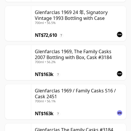
Glenfarclas 1969 24 年, Signatory
Vintage 1993 Bottling with Case
700ml • 56.5%
NT$72,610
?
Glenfarclas 1969, The Family Casks
2007 Bottling with Box, Cask #3184
700ml • 56.2%
NT$163k
?
Glenfarclas 1969 / Family Casks S16 /
Cask 2451
700ml • 56.1%
NT$163k
?
Glenfarclas The Family Casks #3184