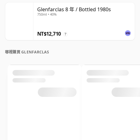
Glenfarclas 8 年 / Bottled 1980s
750ml • 40%
NT$12,710
?
哪裡購買 GLENFARCLAS