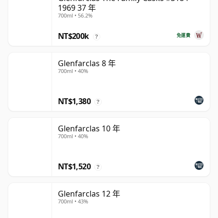
1969 37 年
700ml • 56.2%
NT$200k
免運費
?
Glenfarclas 8 年
700ml • 40%
NT$1,380
?
Glenfarclas 10 年
700ml • 40%
NT$1,520
?
Glenfarclas 12 年
700ml • 43%