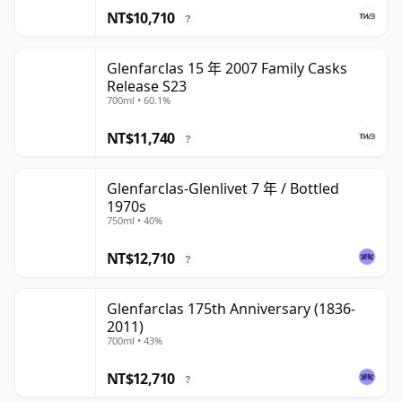
NT$10,710
?
Glenfarclas 15 年 2007 Family Casks
Release S23
700ml • 60.1%
NT$11,740
?
Glenfarclas-Glenlivet 7 年 / Bottled
1970s
750ml • 40%
NT$12,710
?
Glenfarclas 175th Anniversary (1836-
2011)
700ml • 43%
NT$12,710
?