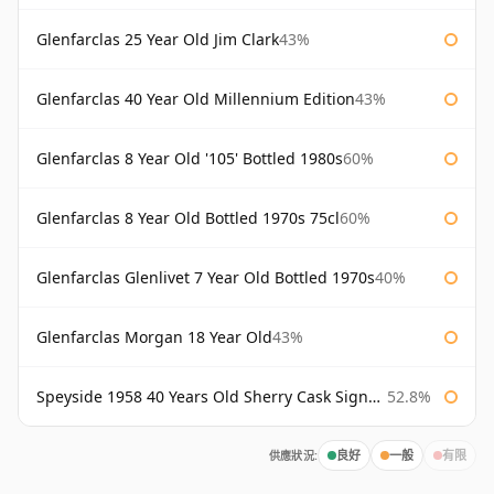
Glenfarclas 25 Year Old Jim Clark
43%
Glenfarclas 40 Year Old Millennium Edition
43%
Glenfarclas 8 Year Old '105' Bottled 1980s
60%
Glenfarclas 8 Year Old Bottled 1970s 75cl
60%
Glenfarclas Glenlivet 7 Year Old Bottled 1970s
40%
Glenfarclas Morgan 18 Year Old
43%
Speyside 1958 40 Years Old Sherry Cask Signatory
52.8%
供應狀況:
良好
一般
有限