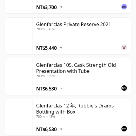
NT$3,700
?
Glenfarclas Private Reserve 2021
700ml • 45%
NT$5,440
?
Glenfarclas 105, Cask Strength Old
Presentation with Tube
700ml • 60%
NT$6,530
?
Glenfarclas 12 年, Robbie's Drams
Bottling with Box
700ml • 43%
NT$6,530
?