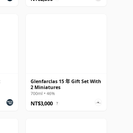
t
Glenfarclas 15 年 Gift Set With
2 Miniatures
700ml • 46%
NT$3,000
?