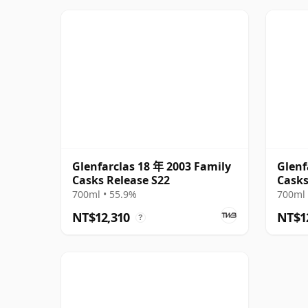
Glenfarclas 18 年 2003 Family
Glenf
Casks Release S22
Casks
700ml • 55.9%
700ml 
NT$12,310
NT$1
?