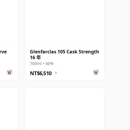
rve
Glenfarclas 105 Cask Strength
16 年
700ml • 60%
NT$6,510
?