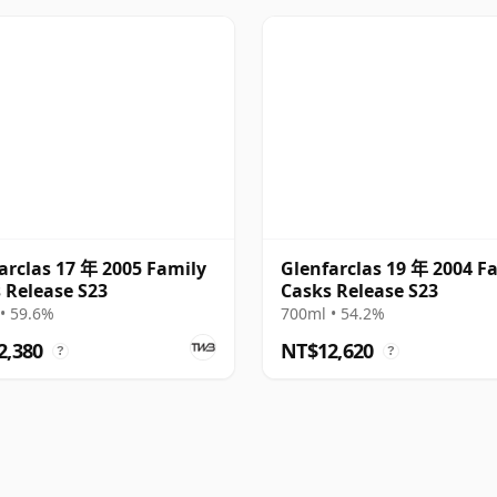
arclas 17 年 2005 Family
Glenfarclas 19 年 2004 F
 Release S23
Casks Release S23
• 59.6%
700ml • 54.2%
2,380
NT$12,620
?
?