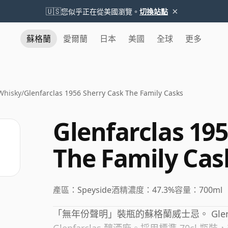
×
🇺🇸
您似乎正在從美國瀏覽。
切換站點
蘇格蘭
愛爾蘭
日本
美國
全球
更多
Whisky
/
Glenfarclas 1956 Sherry Cask The Family Casks
Glenfarclas 19
The Family Cas
產區：
Speyside
酒精濃度：
47.3%
容量：
700ml
「無年份聲明」裝瓶的蘇格蘭威士忌。 Glenfa