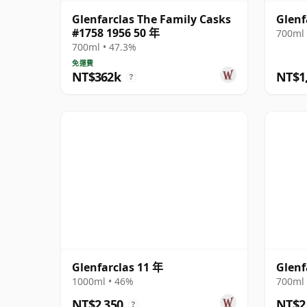
Glenfarclas The Family Casks
Glenf
#1758 1956 50 年
700ml 
700ml • 47.3%
免運費
NT$362k
NT$1
?
Glenfarclas 11 年
Glenf
1000ml • 46%
700ml 
NT$2,350
NT$2
?