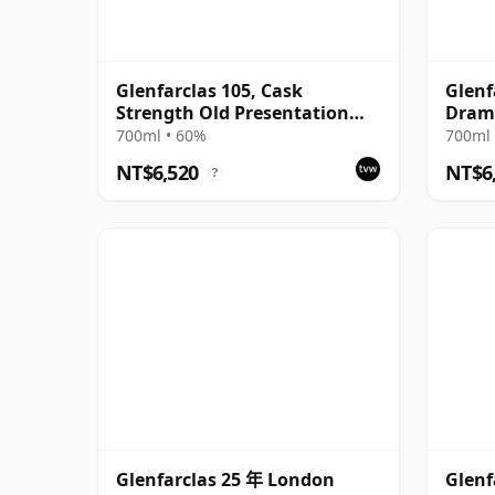
Glenfarclas 105, Cask
Glenf
Strength Old Presentation
Drams
with Tube
700ml • 60%
700ml 
NT$6,520
NT$6
?
Glenfarclas 25 年 London
Glenf