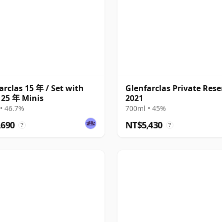
arclas 15 年 / Set with
Glenfarclas Private Rese
 25 年 Minis
2021
• 46.7%
700ml • 45%
,690
NT$5,430
?
?