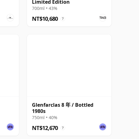
Limited Edition
700ml • 43%
NT$10,680
?
Glenfarclas 8 年 / Bottled
1980s
750ml • 40%
NT$12,670
?