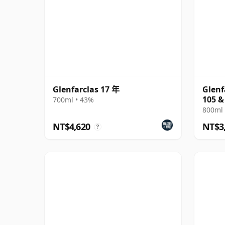
Glenfarclas 17 年
Glenf
105 &
700ml • 43%
800ml 
NT$4,620
NT$3
?