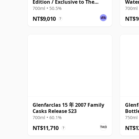
Edition / Exclusive to The
Water
Whisky Exchange
700ml • 50.5%
700ml 
NT$9,010
NT$1
?
Glenfarclas 15 年 2007 Family
Glenf
Casks Release S23
Bottl
700ml • 60.1%
750ml 
NT$11,710
NT$1
?