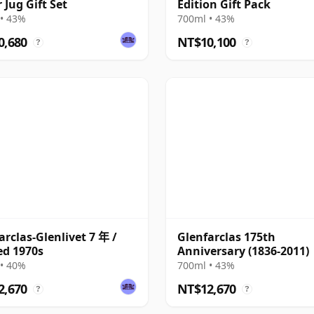
 Jug Gift Set
Edition Gift Pack
• 43%
700ml • 43%
0,680
NT$10,100
?
?
arclas-Glenlivet 7 年 /
Glenfarclas 175th
ed 1970s
Anniversary (1836-2011)
• 40%
700ml • 43%
2,670
NT$12,670
?
?