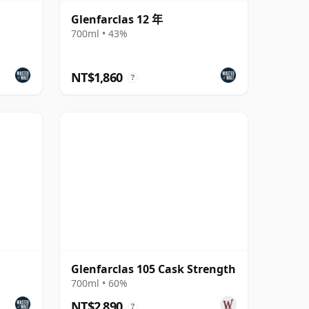
Glenfarclas 12 年
700ml • 43%
NT$1,860
?
Glenfarclas 105 Cask Strength
700ml • 60%
NT$2,890
?