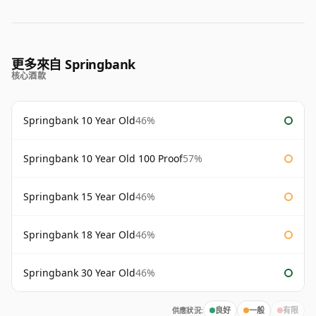
更多來自 Springbank
核心酒款
Springbank 10 Year Old
46%
Springbank 10 Year Old 100 Proof
57%
Springbank 15 Year Old
46%
Springbank 18 Year Old
46%
Springbank 30 Year Old
46%
供應狀況:
良好
一般
有限