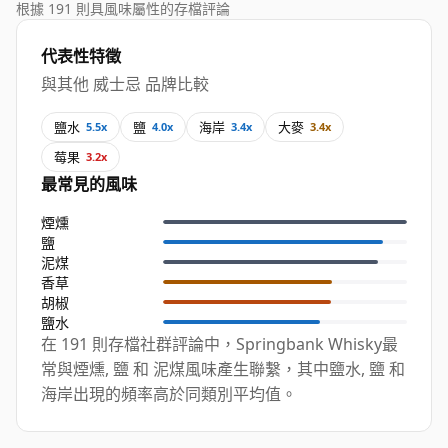
根據 191 則具風味屬性的存檔評論
代表性特徵
與其他 威士忌 品牌比較
鹽水
鹽
海岸
大麥
5.5x
4.0x
3.4x
3.4x
莓果
3.2x
最常見的風味
煙燻
鹽
泥煤
香草
胡椒
鹽水
在 191 則存檔社群評論中，Springbank Whisky最
常與煙燻, 鹽 和 泥煤風味產生聯繫，其中鹽水, 鹽 和
海岸出現的頻率高於同類別平均值。