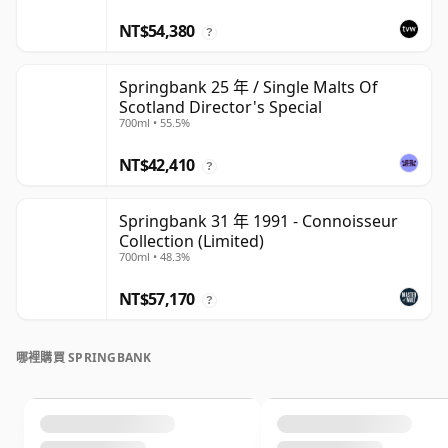
NT$54,380
?
Springbank 25 年 / Single Malts Of
Scotland Director's Special
700ml • 55.5%
NT$42,410
?
Springbank 31 年 1991 - Connoisseur
Collection (Limited)
700ml • 48.3%
NT$57,170
?
哪裡購買 SPRINGBANK