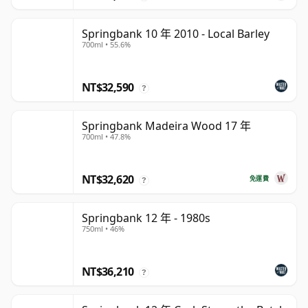
Springbank 10 年 2010 - Local Barley
700ml • 55.6%
NT$32,590
?
Springbank Madeira Wood 17 年
700ml • 47.8%
NT$32,620
免運費
?
Springbank 12 年 - 1980s
750ml • 46%
NT$36,210
?