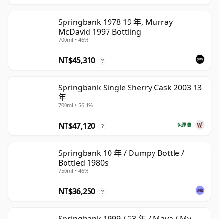
Springbank 1978 19 年, Murray
McDavid 1997 Bottling
700ml • 46%
NT$45,310
?
Springbank Single Sherry Cask 2003 13
年
700ml • 56.1%
NT$47,120
免運費
?
Springbank 10 年 / Dumpy Bottle /
Bottled 1980s
750ml • 46%
NT$36,250
?
Springbank 1999 / 23 年 / Maya / My