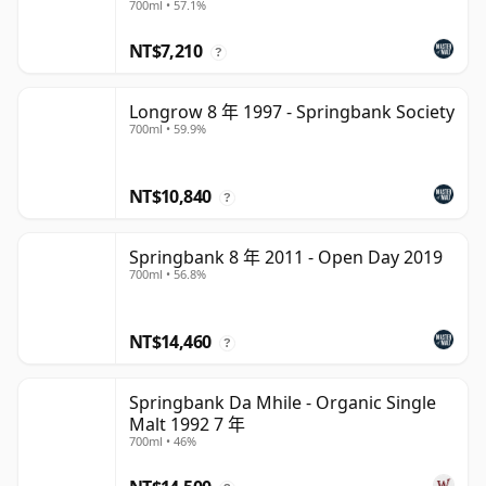
700ml • 57.1%
NT$7,210
?
Longrow 8 年 1997 - Springbank Society
700ml • 59.9%
NT$10,840
?
Springbank 8 年 2011 - Open Day 2019
700ml • 56.8%
NT$14,460
?
Springbank Da Mhile - Organic Single
Malt 1992 7 年
700ml • 46%