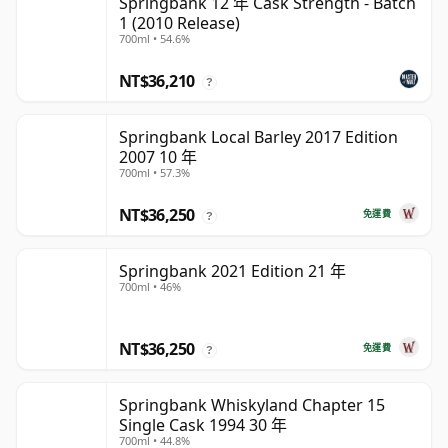
Springbank 12 年 Cask Strength - Batch
1 (2010 Release)
700ml • 54.6%
NT$36,210
?
Springbank Local Barley 2017 Edition
2007 10 年
700ml • 57.3%
NT$36,250
免運費
?
Springbank 2021 Edition 21 年
700ml • 46%
NT$36,250
免運費
?
Springbank Whiskyland Chapter 15
Single Cask 1994 30 年
700ml • 44.8%