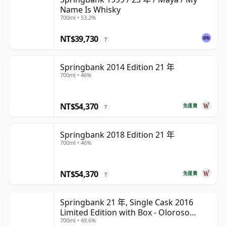
Name Is Whisky
700ml • 53.2%
NT$39,730
?
Springbank 2014 Edition 21 年
700ml • 46%
NT$54,370
免運費
?
Springbank 2018 Edition 21 年
700ml • 46%
NT$54,370
免運費
?
Springbank 21 年, Single Cask 2016
Limited Edition with Box - Oloroso
700ml • 49.6%
Sherry Butt