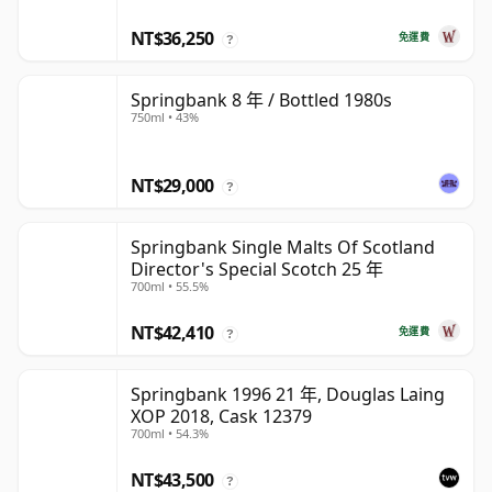
NT$36,250
免運費
?
Springbank 8 年 / Bottled 1980s
750ml • 43%
NT$29,000
?
Springbank Single Malts Of Scotland
Director's Special Scotch 25 年
700ml • 55.5%
NT$42,410
免運費
?
Springbank 1996 21 年, Douglas Laing
XOP 2018, Cask 12379
700ml • 54.3%
NT$43,500
?