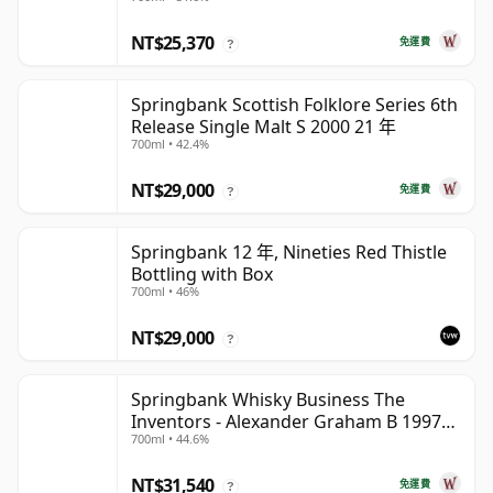
NT$25,370
免運費
?
Springbank Scottish Folklore Series 6th
Release Single Malt S 2000 21 年
700ml • 42.4%
NT$29,000
免運費
?
Springbank 12 年, Nineties Red Thistle
Bottling with Box
700ml • 46%
NT$29,000
?
Springbank Whisky Business The
Inventors - Alexander Graham B 1997
700ml • 44.6%
28 年
NT$31,540
免運費
?