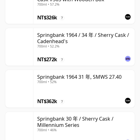
700ml • 57.2%
NT$326k
?
Springbank 1964 / 34 年 / Sherry Cask /
Cadenhead's
700ml • 52.2%
NT$272k
?
Springbank 1964 31 年, SMWS 27.40
700ml • 52%
NT$362k
?
Springbank 30 年 / Sherry Cask /
Millennium Series
700ml • 46%