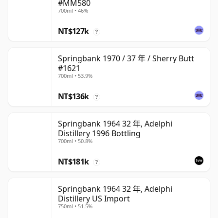
#MM580
700ml • 46%
NT$127k
?
Springbank 1970 / 37 年 / Sherry Butt
#1621
700ml • 53.9%
NT$136k
?
Springbank 1964 32 年, Adelphi
Distillery 1996 Bottling
700ml • 50.8%
NT$181k
?
Springbank 1964 32 年, Adelphi
Distillery US Import
750ml • 51.5%