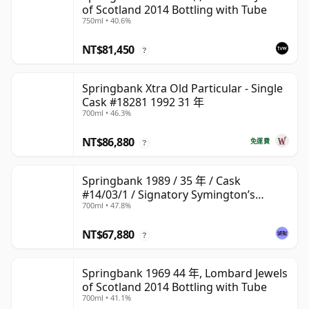
of Scotland 2014 Bottling with Tube
750ml • 40.6%
NT$81,450
?
Springbank Xtra Old Particular - Single
Cask #18281 1992 31 年
700ml • 46.3%
NT$86,880
免運費
?
Springbank 1989 / 35 年 / Cask
#14/03/1 / Signatory Symington’s
700ml • 47.8%
Choice
NT$67,880
?
Springbank 1969 44 年, Lombard Jewels
of Scotland 2014 Bottling with Tube
700ml • 41.1%