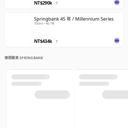
NT$290k
?
Springbank 45 年 / Millennium Series
700ml • 40.1%
NT$434k
?
哪裡購買 SPRINGBANK