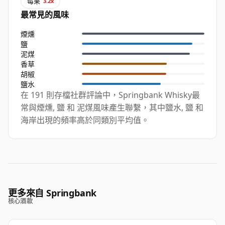
莓果
3.2x
最常見的風味
煙燻
鹽
泥煤
香草
胡椒
鹽水
在 191 則存檔社群評論中，Springbank Whisky最
常與煙燻, 鹽 和 泥煤風味產生聯繫，其中鹽水, 鹽 和
海岸出現的頻率高於同類別平均值。
更多來自 Springbank
核心酒款