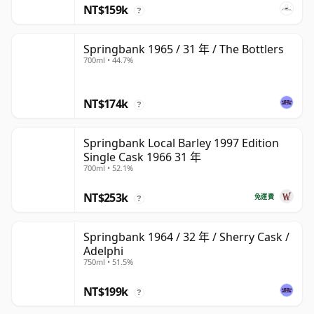
NT$159k
?
Springbank 1965 / 31 年 / The Bottlers
700ml • 44.7%
NT$174k
?
Springbank Local Barley 1997 Edition
Single Cask 1966 31 年
700ml • 52.1%
NT$253k
免運費
?
Springbank 1964 / 32 年 / Sherry Cask /
Adelphi
750ml • 51.5%
NT$199k
?