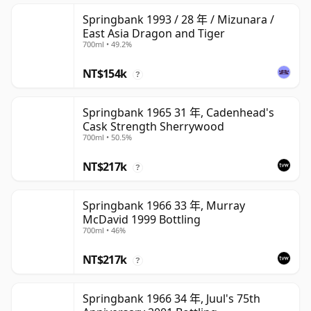
Springbank 1993 / 28 年 / Mizunara /
East Asia Dragon and Tiger
700ml • 49.2%
NT$154k
?
Springbank 1965 31 年, Cadenhead's
Cask Strength Sherrywood
700ml • 50.5%
NT$217k
?
Springbank 1966 33 年, Murray
McDavid 1999 Bottling
700ml • 46%
NT$217k
?
Springbank 1966 34 年, Juul's 75th