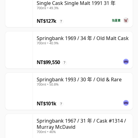
Single Cask Single Malt 1991 31 年
700ml • 49.3%
NT$127k
免運費
?
Springbank 1969 / 34 年 / Old Malt Cask
700ml • 40.9%
NT$99,550
?
Springbank 1993 / 30 年 / Old & Rare
700ml • 50.8%
NT$101k
?
Springbank 1967 / 31 年 / Cask #1314 /
Murray McDavid
700ml • 46%