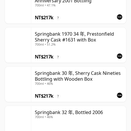
Anniversary 2001 Bottling
700ml • 47.1%
NT$217k
?
Springbank 1970 34 年, Prestonfield
Sherry Cask #1631 with Box
700ml • 51.2%
NT$217k
?
Springbank 30 年, Sherry Cask Nineties
Bottling with Wooden Box
700ml • 46%
NT$217k
?
Springbank 32 年, Bottled 2006
700ml • 46%