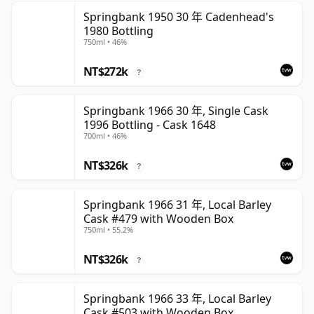
Springbank 1950 30 年 Cadenhead's
1980 Bottling
750ml • 46%
NT$272k
?
Springbank 1966 30 年, Single Cask
1996 Bottling - Cask 1648
700ml • 46%
NT$326k
?
Springbank 1966 31 年, Local Barley
Cask #479 with Wooden Box
750ml • 55.2%
NT$326k
?
Springbank 1966 33 年, Local Barley
Cask #503 with Wooden Box