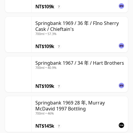
NT$109k
?
Springbank 1969 / 36 年 / FIno Sherry
Cask / Chieftain's
700ml • 57.3%
NT$109k
?
Springbank 1967 / 34 年 / Hart Brothers
700ml • 40.9%
NT$109k
?
Springbank 1969 28 年, Murray
McDavid 1997 Bottling
700ml • 46%
NT$145k
?