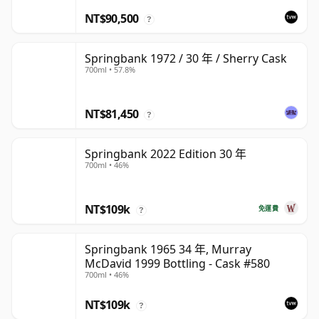
NT$90,500
?
Springbank 1972 / 30 年 / Sherry Cask
700ml • 57.8%
NT$81,450
?
Springbank 2022 Edition 30 年
700ml • 46%
NT$109k
免運費
?
Springbank 1965 34 年, Murray
McDavid 1999 Bottling - Cask #580
700ml • 46%
NT$109k
?