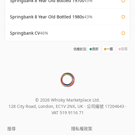
Springbank 8 Year Old Bottled 1970s
43%
Springbank 8 Year Old Bottled 1980s
43%
Springbank CV
46%
供應狀況:
良好
一般
有限
© 2026 Whisky Marketplace Ltd.
128 City Road, London, EC1V 2NX, UK ·
公司編號 17204643
·
VAT 519 9116 71
搜尋
隱私權政策