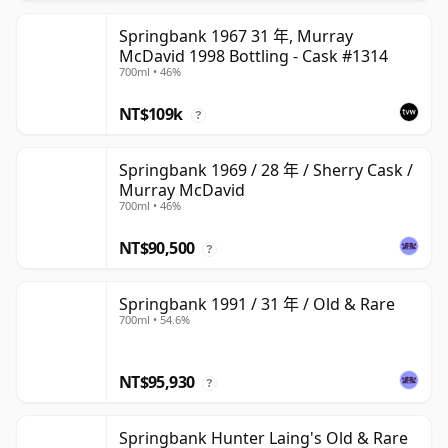
Springbank 1967 31 年, Murray
McDavid 1998 Bottling - Cask #1314
700ml • 46%
NT$109k
?
Springbank 1969 / 28 年 / Sherry Cask /
Murray McDavid
700ml • 46%
NT$90,500
?
Springbank 1991 / 31 年 / Old & Rare
700ml • 54.6%
NT$95,930
?
Springbank Hunter Laing's Old & Rare