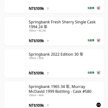
NT$109k
免運費
?
Springbank Fresh Sherry Single Cask
1994 24 年
700ml • 46.2%
NT$109k
免運費
?
Springbank 2022 Edition 30 年
700ml • 46%
NT$109k
免運費
?
Springbank 1965 34 年, Murray
McDavid 1999 Bottling - Cask #580
700ml • 46%
NT$109k
?