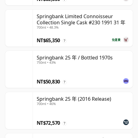
Springbank Limited Connoisseur
Collection Single Cask #230 1991 31 年
700ml • 48.3%
NT$65,350
免運費
?
Springbank 25 年 / Bottled 1970s
750ml • 43%
NT$50,830
?
Springbank 25 年 (2016 Release)
700ml • 46%
NT$72,570
?