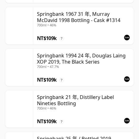
Springbank 1967 31 年, Murray
McDavid 1998 Bottling - Cask #1314
700ml • 46%
NT$109k
?
Springbank 1994 24 年, Douglas Laing
XOP 2019, The Black Series
700ml • 47.7%
NT$109k
?
Springbank 21 年, Distillery Label
Nineties Bottling
700ml • 46%
NT$109k
?
Springbank 25 年 / Bottled 2019