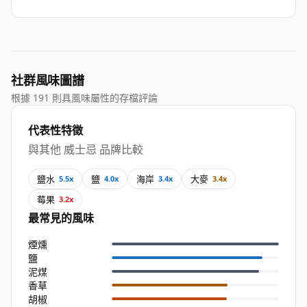
社群風味圖譜
根據 191 則具風味屬性的存檔評論
代表性特徵
與其他 威士忌 品牌比較
鹽水
鹽
海岸
大麥
5.5x
4.0x
3.4x
3.4x
莓果
3.2x
最常見的風味
煙燻
鹽
泥煤
香草
胡椒