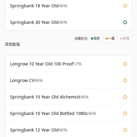
Springbank 18 Year Old
46%
Springbank 30 Year Old
46%
供應狀況:
良好
一般
有限
其他裝瓶
Longrow 10 Year Old 100 Proof
57%
Longrow CV
46%
Springbank 10 Year Old Alchemist
46%
Springbank 10 Year Old Bottled 1980s
46%
Springbank 12 Year Old
46%