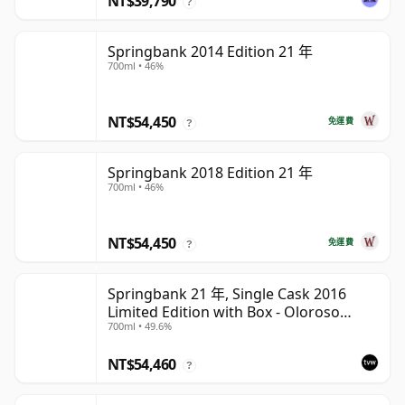
NT$39,790
?
Springbank 2014 Edition 21 年
700ml • 46%
NT$54,450
免運費
?
Springbank 2018 Edition 21 年
700ml • 46%
NT$54,450
免運費
?
Springbank 21 年, Single Cask 2016
Limited Edition with Box - Oloroso
700ml • 49.6%
Sherry Butt
NT$54,460
?