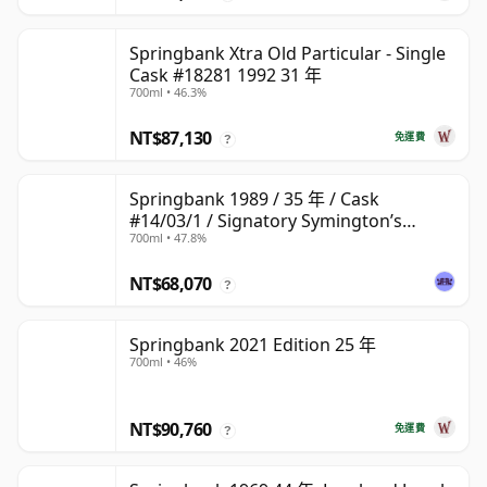
Springbank Xtra Old Particular - Single
Cask #18281 1992 31 年
700ml • 46.3%
NT$87,130
免運費
?
Springbank 1989 / 35 年 / Cask
#14/03/1 / Signatory Symington’s
700ml • 47.8%
Choice
NT$68,070
?
Springbank 2021 Edition 25 年
700ml • 46%
NT$90,760
免運費
?