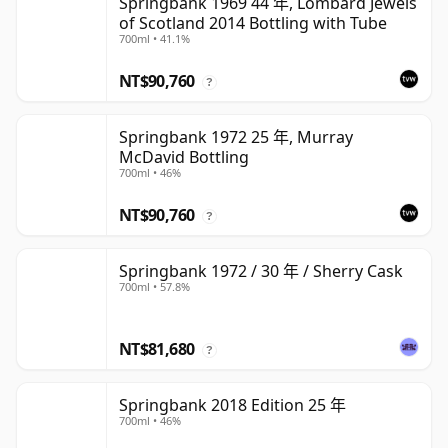
Springbank 1969 44 年, Lombard Jewels
of Scotland 2014 Bottling with Tube
700ml • 41.1%
NT$90,760
?
Springbank 1972 25 年, Murray
McDavid Bottling
700ml • 46%
NT$90,760
?
Springbank 1972 / 30 年 / Sherry Cask
700ml • 57.8%
NT$81,680
?
Springbank 2018 Edition 25 年
700ml • 46%