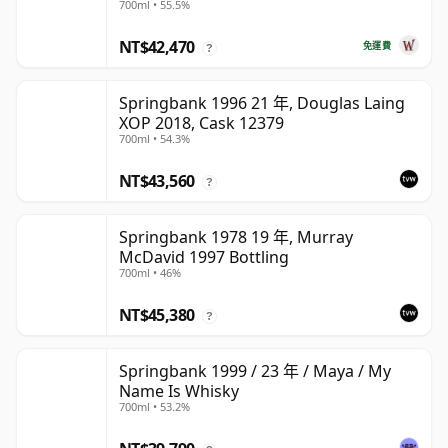
700ml • 55.5%
NT$42,470
免運費
?
Springbank 1996 21 年, Douglas Laing
XOP 2018, Cask 12379
700ml • 54.3%
NT$43,560
?
Springbank 1978 19 年, Murray
McDavid 1997 Bottling
700ml • 46%
NT$45,380
?
Springbank 1999 / 23 年 / Maya / My
Name Is Whisky
700ml • 53.2%