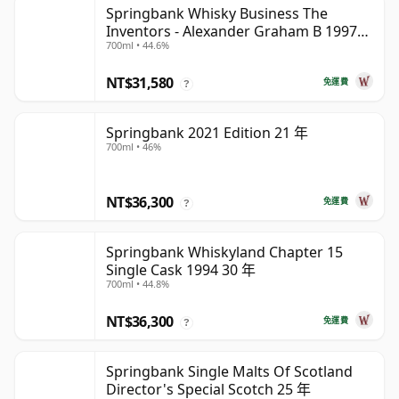
Springbank Whisky Business The
Inventors - Alexander Graham B 1997
700ml • 44.6%
28 年
NT$31,580
免運費
?
Springbank 2021 Edition 21 年
700ml • 46%
NT$36,300
免運費
?
Springbank Whiskyland Chapter 15
Single Cask 1994 30 年
700ml • 44.8%
NT$36,300
免運費
?
Springbank Single Malts Of Scotland
Director's Special Scotch 25 年