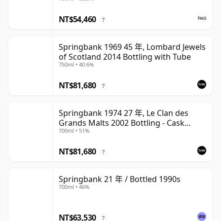
NT$54,460
?
Springbank 1969 45 年, Lombard Jewels
of Scotland 2014 Bottling with Tube
750ml • 40.6%
NT$81,680
?
Springbank 1974 27 年, Le Clan des
Grands Malts 2002 Bottling - Cask
700ml • 51%
#2284
NT$81,680
?
Springbank 21 年 / Bottled 1990s
700ml • 46%
NT$63,530
?