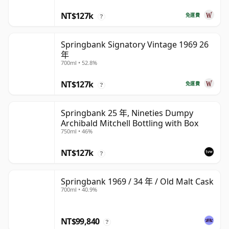
NT$127k
免運費
?
Springbank Signatory Vintage 1969 26
年
700ml • 52.8%
NT$127k
免運費
?
Springbank 25 年, Nineties Dumpy
Archibald Mitchell Bottling with Box
750ml • 46%
NT$127k
?
Springbank 1969 / 34 年 / Old Malt Cask
700ml • 40.9%
NT$99,840
?