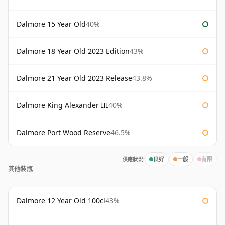
Dalmore 15 Year Old
40%
Dalmore 18 Year Old 2023 Edition
43%
Dalmore 21 Year Old 2023 Release
43.8%
Dalmore King Alexander III
40%
Dalmore Port Wood Reserve
46.5%
供應狀況:
良好
一般
有限
其他裝瓶
Dalmore 12 Year Old 100cl
43%