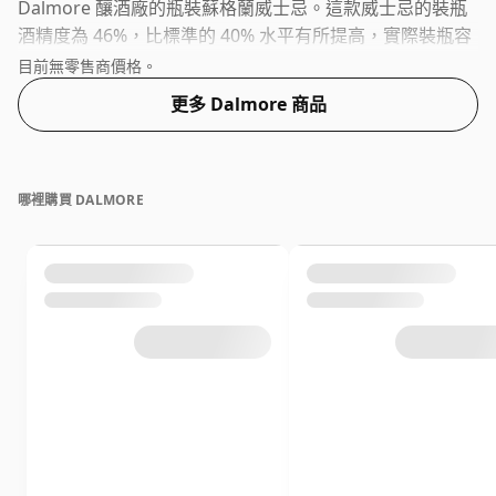
Dalmore 釀酒廠的瓶裝蘇格蘭威士忌。這款威士忌的裝瓶
酒精度為 46%，比標準的 40% 水平有所提高，實際裝瓶容
量為 70 厘升。
目前無零售商價格。
更多 Dalmore 商品
哪裡購買 DALMORE