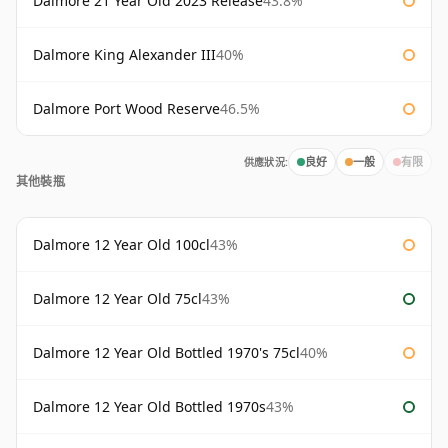
Dalmore 21 Year Old 2023 Release
43.8%
Dalmore King Alexander III
40%
Dalmore Port Wood Reserve
46.5%
供應狀況:
良好
一般
有限
其他裝瓶
Dalmore 12 Year Old 100cl
43%
Dalmore 12 Year Old 75cl
43%
Dalmore 12 Year Old Bottled 1970's 75cl
40%
Dalmore 12 Year Old Bottled 1970s
43%