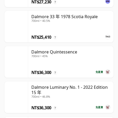
NT$27,230
?
Dalmore 33 年 1978 Scotia Royale
700ml • 40.5%
NT$25,410
?
Dalmore Quintessence
700ml • 45%
NT$36,300
免運費
?
Dalmore Luminary No. 1 - 2022 Edition
15 年
700ml • 46.8%
NT$36,300
免運費
?