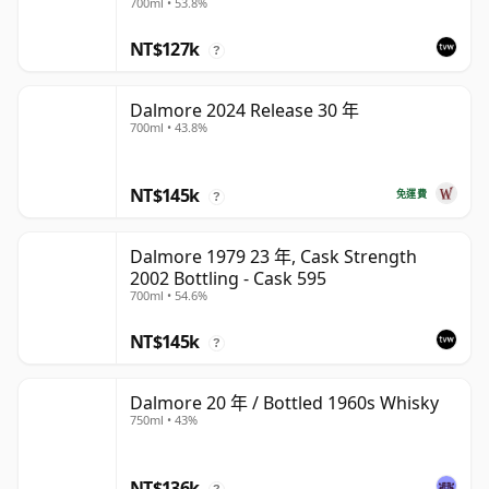
700ml • 53.8%
NT$127k
?
Dalmore 2024 Release 30 年
700ml • 43.8%
NT$145k
免運費
?
Dalmore 1979 23 年, Cask Strength
2002 Bottling - Cask 595
700ml • 54.6%
NT$145k
?
Dalmore 20 年 / Bottled 1960s Whisky
750ml • 43%
NT$136k
?