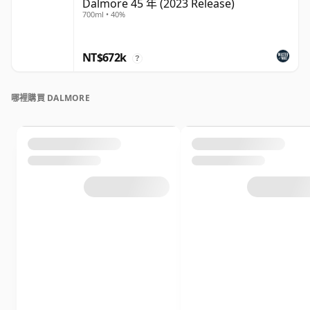
Dalmore 45 年 (2023 Release)
700ml • 40%
NT$672k
?
哪裡購買 DALMORE