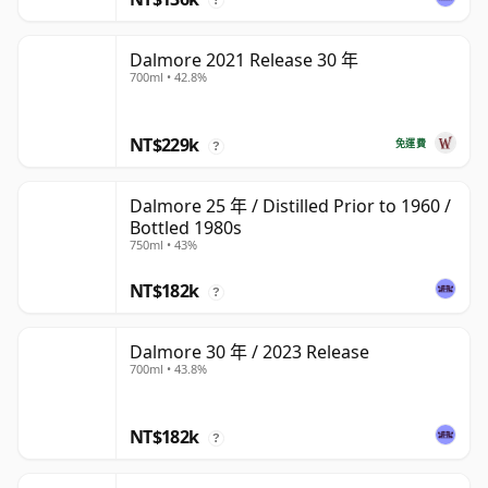
Dalmore 2021 Release 30 年
700ml • 42.8%
NT$229k
免運費
?
Dalmore 25 年 / Distilled Prior to 1960 /
Bottled 1980s
750ml • 43%
NT$182k
?
Dalmore 30 年 / 2023 Release
700ml • 43.8%
NT$182k
?