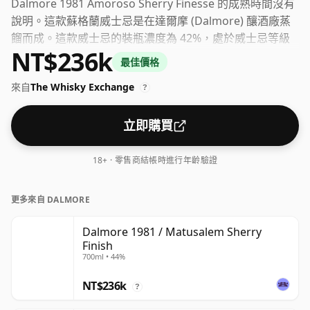
Dalmore 1981 Amoroso Sherry Finesse 的成熟時間沒有
說明。這款蘇格蘭威士忌是在達爾摩 (Dalmore) 釀酒廠蒸
餾而成。這款威士忌的裝瓶濃度為 42%，處於威士忌等級
NT$236k
的下限。儘管如今許多消費者敦促生產商將酒精度接近
最佳價格
43% 或 46% 裝瓶，但仍然有一些優質的低濃度威士忌。
來自
The Whisky Exchange
?
立即購買
18+ · 零售商結帳時進行年齡驗證
更多來自 DALMORE
Dalmore 1981 / Matusalem Sherry
Finish
700ml • 44%
NT$236k
?