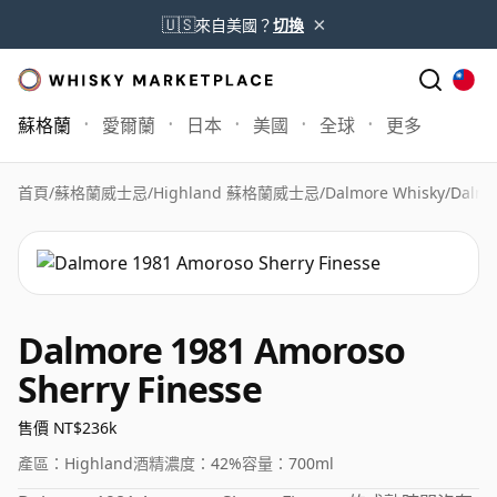
×
🇺🇸
來自美國？
切換
蘇格蘭
愛爾蘭
日本
美國
全球
更多
首頁
/
蘇格蘭威士忌
/
Highland 蘇格蘭威士忌
/
Dalmore Whisky
/
Dalmo
Dalmore 1981 Amoroso
Sherry Finesse
售價 NT$236k
產區：
Highland
酒精濃度：
42%
容量：
700ml