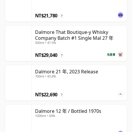
NT$21,780
?
Dalmore That Boutique-y Whisky
Company Batch #1 Single Mal 27 年
500ml • 47.5%
NT$29,040
免運費
?
Dalmore 21 年, 2023 Release
700ml • 43.8%
NT$22,690
?
Dalmore 12 年 / Bottled 1970s
1000ml • 43%