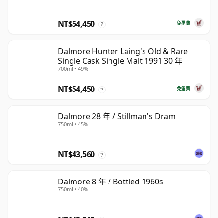
NT$54,450
免運費
?
Dalmore Hunter Laing's Old & Rare
Single Cask Single Malt 1991 30 年
700ml • 49%
NT$54,450
免運費
?
Dalmore 28 年 / Stillman's Dram
750ml • 45%
NT$43,560
?
Dalmore 8 年 / Bottled 1960s
750ml • 40%