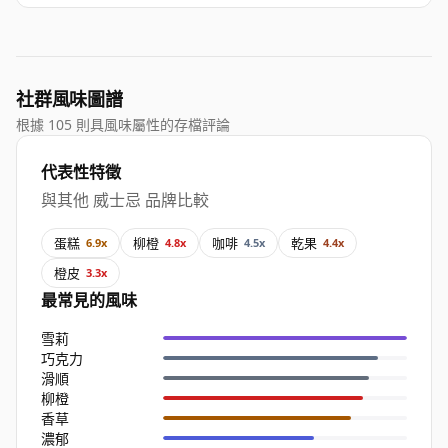
社群風味圖譜
根據 105 則具風味屬性的存檔評論
代表性特徵
與其他 威士忌 品牌比較
蛋糕
柳橙
咖啡
乾果
6.9x
4.8x
4.5x
4.4x
橙皮
3.3x
最常見的風味
雪莉
巧克力
滑順
柳橙
香草
濃郁