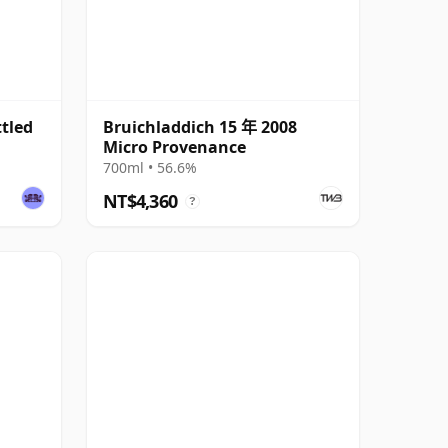
ttled
Bruichladdich 15 年 2008
Micro Provenance
700ml • 56.6%
NT$4,360
?