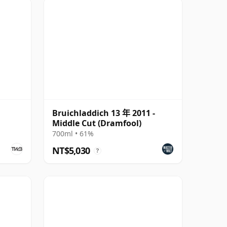
Bruichladdich 13 年 2011 -
Middle Cut (Dramfool)
700ml • 61%
NT$5,030
?