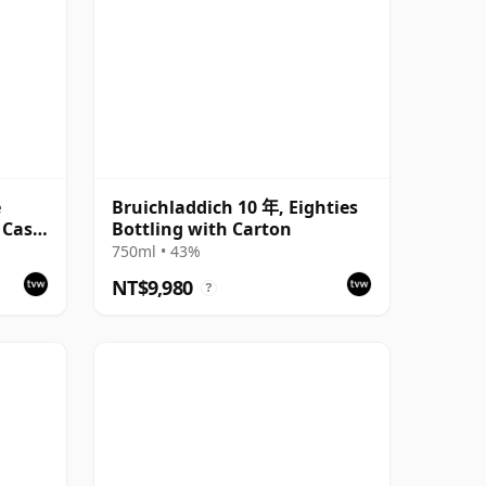
e
Bruichladdich 10 年, Eighties
- Cask
Bottling with Carton
750ml • 43%
NT$9,980
?