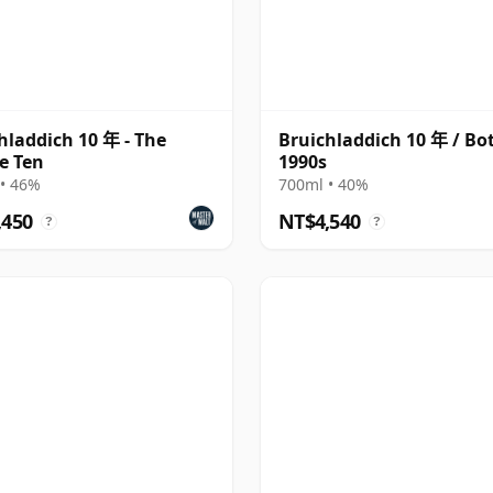
hladdich 10 年 - The
Bruichladdich 10 年 / Bo
e Ten
1990s
• 46%
700ml • 40%
,450
NT$4,540
?
?