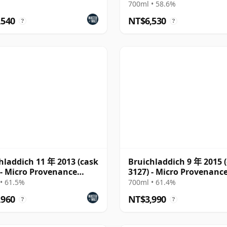
Bottling - Single Cask 13
700ml • 58.6%
,540
NT$6,530
?
?
hladdich 11 年 2013 (cask
Bruichladdich 9 年 2015 
 - Micro Provenance
3127) - Micro Provenanc
s
Series
• 61.5%
700ml • 61.4%
,960
NT$3,990
?
?