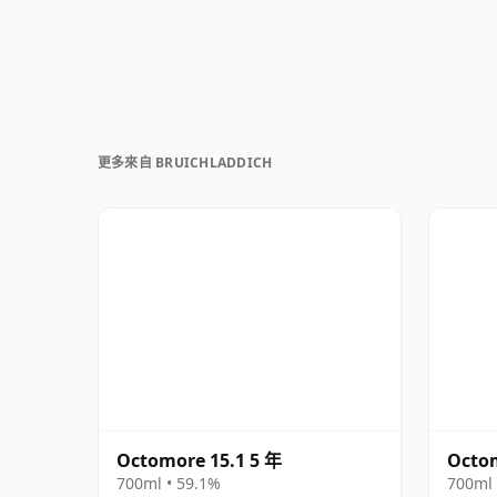
更多來自 BRUICHLADDICH
Octomore 15.1 5 年
Octom
700ml • 59.1%
700ml 