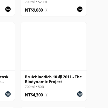
73
Bottling - Single Cask 19295
700ml • 52.1%
NT$9,080
?
(cask
Bruichladdich 10 年 2011 - The
e
Biodynamic Project
700ml • 50%
NT$4,300
?