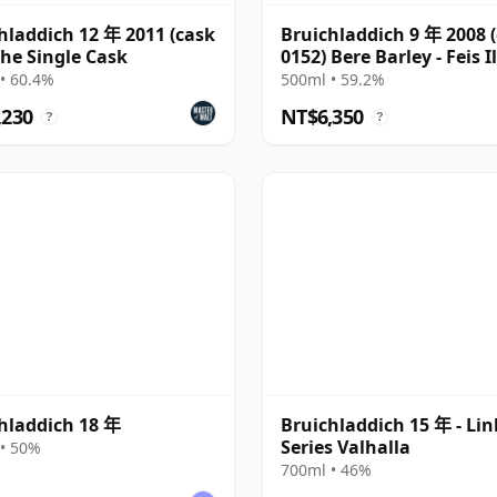
hladdich 12 年 2011 (cask
Bruichladdich 9 年 2008 
 The Single Cask
0152) Bere Barley - Feis I
2017
• 60.4%
500ml • 59.2%
,230
NT$6,350
?
?
hladdich 18 年
Bruichladdich 15 年 - Lin
Series Valhalla
• 50%
700ml • 46%