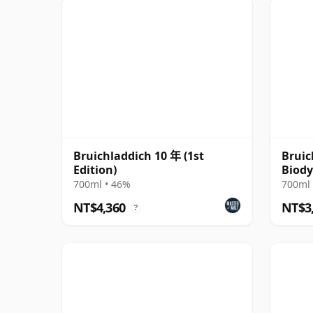
Bruichladdich 10 年 (1st
Bruic
Edition)
Biody
700ml • 46%
700ml 
NT$4,360
NT$3
?