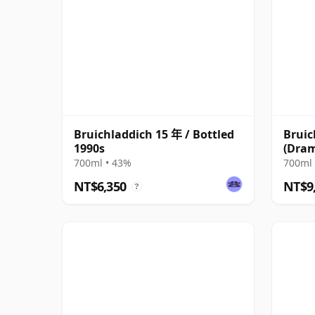
Bruichladdich 15 年 / Bottled
Bruic
1990s
(Dram
700ml • 43%
700ml 
NT$6,350
NT$9
?