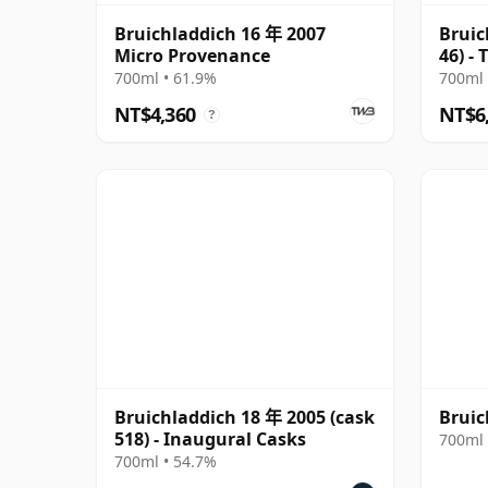
Bruichladdich 16 年 2007
Bruic
Micro Provenance
46) -
700ml • 61.9%
700ml 
NT$4,360
NT$6
?
Bruichladdich 18 年 2005 (cask
Bruic
518) - Inaugural Casks
700ml 
700ml • 54.7%