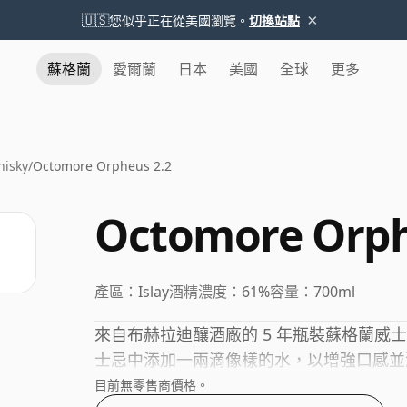
×
🇺🇸
您似乎正在從美國瀏覽。
切換站點
蘇格蘭
愛爾蘭
日本
美國
全球
更多
hisky
/
Octomore Orpheus 2.2
Octomore Orph
產區：
Islay
酒精濃度：
61%
容量：
700ml
來自布赫拉迪釀酒廠的 5 年瓶裝蘇格蘭威士
士忌中添加一兩滴像樣的水，以增強口感並
目前無零售商價格。