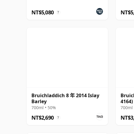
NT$5,080
NT$5
?
Bruichladdich 8 年 2014 Islay
Bruic
Barley
4164)
Serie
700ml • 50%
700ml 
NT$2,690
NT$3
?