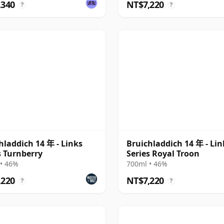
,340
NT$7,220
?
?
hladdich 14 年 - Links
Bruichladdich 14 年 - Lin
s Turnberry
Series Royal Troon
• 46%
700ml • 46%
,220
NT$7,220
?
?