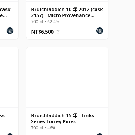
(cask
Bruichladdich 10 年 2012 (cask
le
2157) - Micro Provenance
Series
700ml • 62.4%
NT$6,500
?
ks
Bruichladdich 15 年 - Links
Series Torrey Pines
700ml • 46%