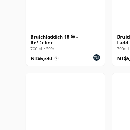
Bruichladdich 18 年 -
Bruic
Re/Define
Laddi
700ml • 50%
700ml 
NT$5,340
NT$5
?