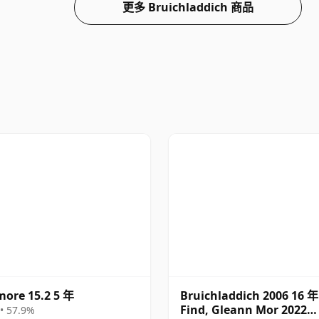
更多 Bruichladdich 商品
ore 15.2 5 年
Bruichladdich 2006 16 年
Find, Gleann Mor 2022
• 57.9%