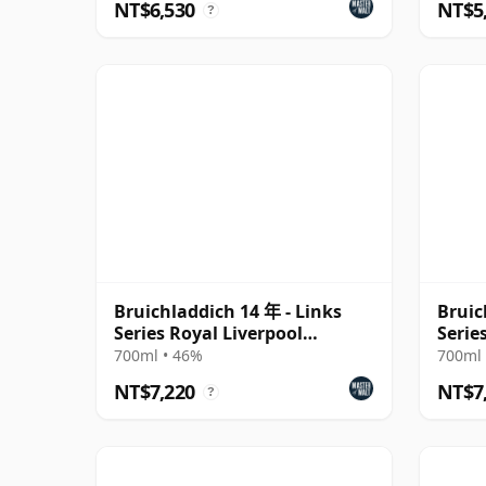
NT$6,530
NT$5
?
Bruichladdich 14 年 - Links
Bruic
Series Royal Liverpool
Serie
Hoylake
700ml • 46%
700ml 
NT$7,220
NT$7
?