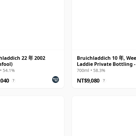
hladdich 22 年 2002
Bruichladdich 10 年, We
fool)
Laddie Private Bottling 
#1609
• 54.1%
700ml • 58.3%
,040
NT$9,080
?
?