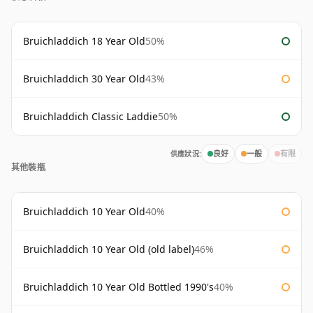
Bruichladdich 18 Year Old
50%
Bruichladdich 30 Year Old
43%
Bruichladdich Classic Laddie
50%
供應狀況:
良好
一般
有限
其他裝瓶
Bruichladdich 10 Year Old
40%
Bruichladdich 10 Year Old (old label)
46%
Bruichladdich 10 Year Old Bottled 1990's
40%