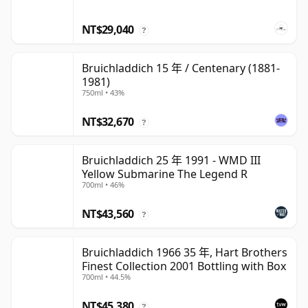
NT$29,040
?
Bruichladdich 15 年 / Centenary (1881-
1981)
750ml • 43%
NT$32,670
?
Bruichladdich 25 年 1991 - WMD III
Yellow Submarine The Legend R
700ml • 46%
NT$43,560
?
Bruichladdich 1966 35 年, Hart Brothers
Finest Collection 2001 Bottling with Box
700ml • 44.5%
NT$45,380
?