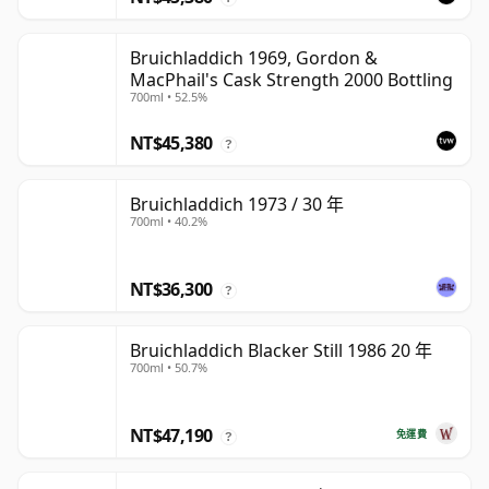
Bruichladdich 1969, Gordon &
MacPhail's Cask Strength 2000 Bottling
700ml • 52.5%
NT$45,380
?
Bruichladdich 1973 / 30 年
700ml • 40.2%
NT$36,300
?
Bruichladdich Blacker Still 1986 20 年
700ml • 50.7%
NT$47,190
免運費
?