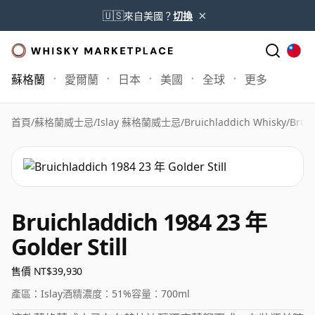
×
🇺🇸
來自美國？
切換
蘇格蘭
愛爾蘭
日本
美國
全球
更多
首頁
/
蘇格蘭威士忌
/
Islay 蘇格蘭威士忌
/
Bruichladdich Whisky
/
Bruic
Bruichladdich 1984 23 年
Golder Still
售價 NT$39,930
產區：
Islay
酒精濃度：
51%
容量：
700ml