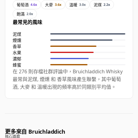
葡萄酒
大麥
溫暖
泥煤
4.6x
3.6x
3.0x
2.2x
飽滿
2.0x
最常見的風味
泥煤
煙燻
香草
水果
濃郁
蜂蜜
在 276 則存檔社群評論中，Bruichladdich Whisky
最常與泥煤, 煙燻 和 香草風味產生聯繫，其中葡萄
酒, 大麥 和 溫暖出現的頻率高於同類別平均值。
更多來自 Bruichladdich
核心酒款