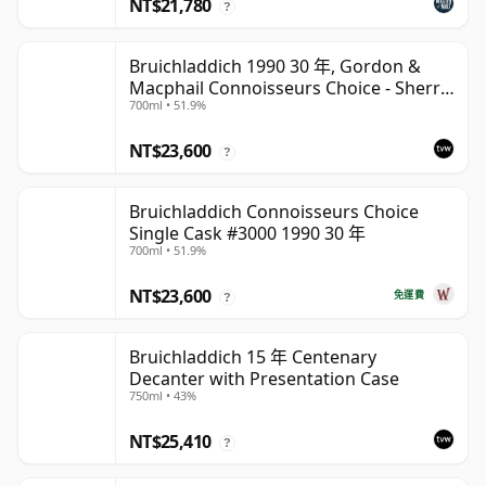
NT$21,780
?
Bruichladdich 1990 30 年, Gordon &
Macphail Connoisseurs Choice - Sherry
700ml • 51.9%
Hogshead #3000
NT$23,600
?
Bruichladdich Connoisseurs Choice
Single Cask #3000 1990 30 年
700ml • 51.9%
NT$23,600
免運費
?
Bruichladdich 15 年 Centenary
Decanter with Presentation Case
750ml • 43%
NT$25,410
?