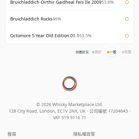
Bruichladdich Oirthir Gaidheal Feis Ile 2009
53.6%
Bruichladdich Rocks
46%
Octomore 5 Year Old Edition 01.1
63.5%
供應狀況:
良好
一般
有限
© 2026 Whisky Marketplace Ltd.
128 City Road, London, EC1V 2NX, UK ·
公司編號 17204643
·
VAT 519 9116 71
搜尋
隱私權政策