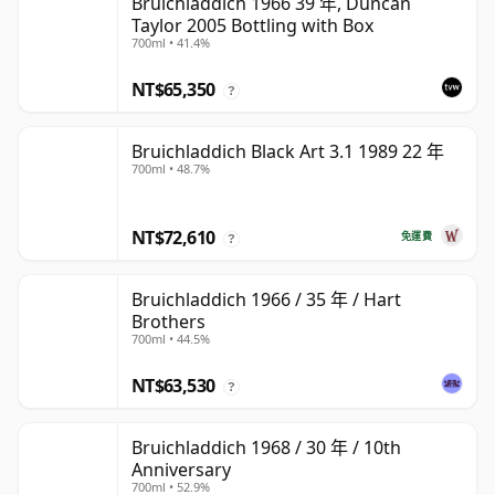
Bruichladdich 1966 39 年, Duncan
Taylor 2005 Bottling with Box
700ml • 41.4%
NT$65,350
?
Bruichladdich Black Art 3.1 1989 22 年
700ml • 48.7%
NT$72,610
免運費
?
Bruichladdich 1966 / 35 年 / Hart
Brothers
700ml • 44.5%
NT$63,530
?
Bruichladdich 1968 / 30 年 / 10th
Anniversary
700ml • 52.9%