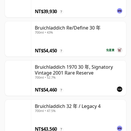
NT$39,930
?
Bruichladdich Re/Define 30 年
700ml • 43%
NT$54,450
免運費
?
Bruichladdich 1970 30 年, Signatory
Vintage 2001 Rare Reserve
700ml • 52.7%
NT$54,460
?
Bruichladdich 32 年 / Legacy 4
700ml • 47.5%
NT$43,560
?