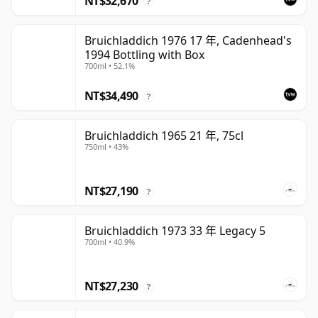
NT$32,670
?
Bruichladdich 1976 17 年, Cadenhead's
1994 Bottling with Box
700ml • 52.1%
NT$34,490
?
Bruichladdich 1965 21 年, 75cl
750ml • 43%
NT$27,190
?
Bruichladdich 1973 33 年 Legacy 5
700ml • 40.9%
NT$27,230
?