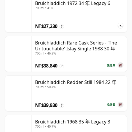
Bruichladdich 1972 34 年 Legacy 6
700ml • 41%
NT$27,230
?
Bruichladdich Rare Cask Series - 'The
Untouchable' Islay Single 1988 30 年
700ml • 46.2%
NT$38,840
免運費
?
Bruichladdich Redder Still 1984 22 年
700ml • 50.4%
NT$39,930
免運費
?
Bruichladdich 1968 35 年 Legacy 3
700ml • 40.7%