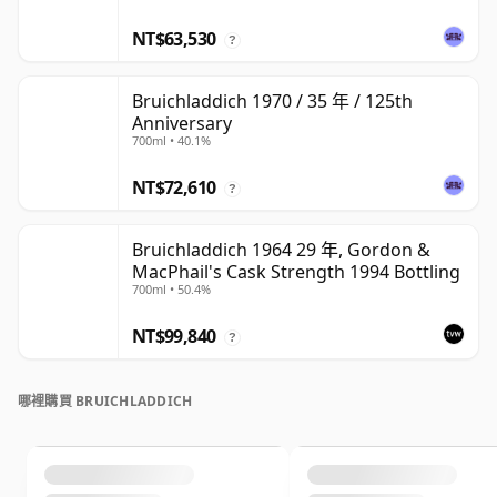
NT$63,530
?
Bruichladdich 1970 / 35 年 / 125th
Anniversary
700ml • 40.1%
NT$72,610
?
Bruichladdich 1964 29 年, Gordon &
MacPhail's Cask Strength 1994 Bottling
700ml • 50.4%
NT$99,840
?
哪裡購買 BRUICHLADDICH