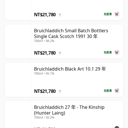
NT$21,780
免運費
?
Bruichladdich Small Batch Bottlers
Single Cask Scotch 1991 30 年
700ml • 48.2%
NT$21,780
免運費
?
Bruichladdich Black Art 10.1 29 年
700ml • 45.1%
NT$21,780
免運費
?
Bruichladdich 27 年 - The Kinship
(Hunter Laing)
700ml • 50.2%