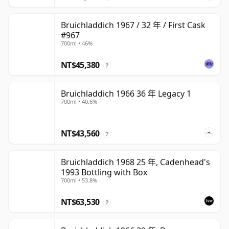
Bruichladdich 1967 / 32 年 / First Cask
#967
700ml • 46%
NT$45,380
?
Bruichladdich 1966 36 年 Legacy 1
700ml • 40.6%
NT$43,560
?
Bruichladdich 1968 25 年, Cadenhead's
1993 Bottling with Box
700ml • 53.8%
NT$63,530
?