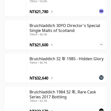
700ml • 54.6%
NT$21,780
?
Bruichladdich 30YO Director's Special
Single Malts of Scotland
700ml • 48.3%
NT$21,600
?
Bruichladdich 32 年 1985 - Hidden Glory
700ml • 48.7%
NT$32,640
?
Bruichladdich 1984 32 年, Rare Cask
Series 2017 Bottling
700ml • 43.7%