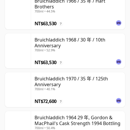
Bruichladdich 1966 / 35 年 / Hart
Brothers
700ml • 44.5%
NT$63,530
?
Bruichladdich 1968 / 30 年 / 10th
Anniversary
700ml • 52.9%
NT$63,530
?
Bruichladdich 1970 / 35 年 / 125th
Anniversary
700ml • 40.1%
NT$72,600
?
Bruichladdich 1964 29 年, Gordon &
MacPhail's Cask Strength 1994 Bottling
700ml • 50.4%