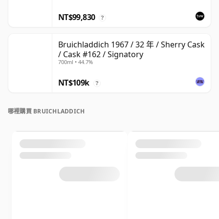
NT$99,830
?
Bruichladdich 1967 / 32 年 / Sherry Cask
/ Cask #162 / Signatory
700ml • 44.7%
NT$109k
?
哪裡購買 BRUICHLADDICH