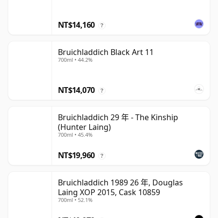
NT$14,160
?
Bruichladdich Black Art 11
700ml • 44.2%
NT$14,070
?
Bruichladdich 29 年 - The Kinship
(Hunter Laing)
700ml • 45.4%
NT$19,960
?
Bruichladdich 1989 26 年, Douglas
Laing XOP 2015, Cask 10859
700ml • 52.1%