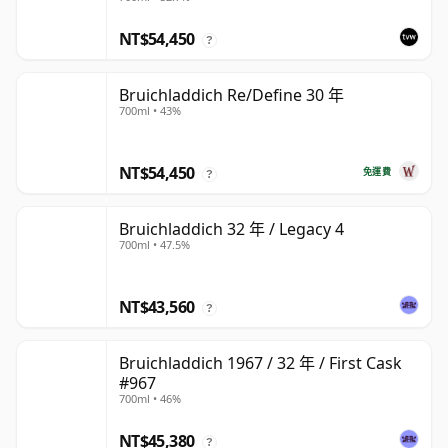
NT$54,450
?
Bruichladdich Re/Define 30 年
700ml • 43%
NT$54,450
免運費
?
Bruichladdich 32 年 / Legacy 4
700ml • 47.5%
NT$43,560
?
Bruichladdich 1967 / 32 年 / First Cask
#967
700ml • 46%
NT$45,380
?