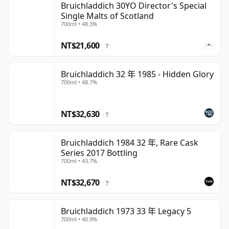
Bruichladdich 30YO Director's Special
Single Malts of Scotland
700ml • 48.3%
NT$21,600
?
Bruichladdich 32 年 1985 - Hidden Glory
700ml • 48.7%
NT$32,630
?
Bruichladdich 1984 32 年, Rare Cask
Series 2017 Bottling
700ml • 43.7%
NT$32,670
?
Bruichladdich 1973 33 年 Legacy 5
700ml • 40.9%