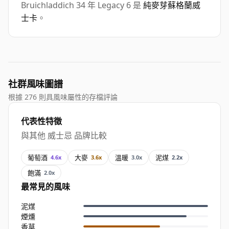
Bruichladdich 34 年 Legacy 6 是
純麥芽蘇格蘭威
士卡
。
社群風味圖譜
根據 276 則具風味屬性的存檔評論
代表性特徵
與其他 威士忌 品牌比較
葡萄酒
大麥
溫暖
泥煤
4.6x
3.6x
3.0x
2.2x
飽滿
2.0x
最常見的風味
泥煤
煙燻
香草