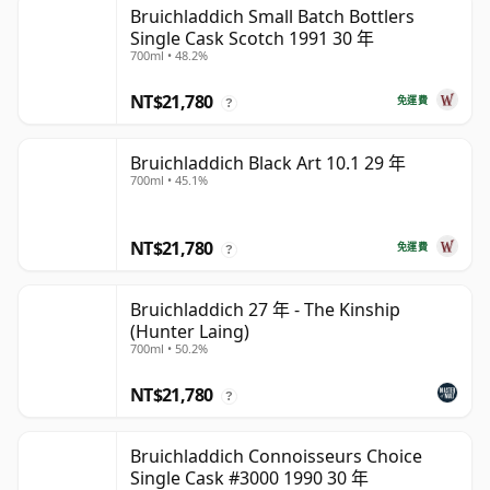
Bruichladdich Small Batch Bottlers
Single Cask Scotch 1991 30 年
700ml • 48.2%
NT$21,780
免運費
?
Bruichladdich Black Art 10.1 29 年
700ml • 45.1%
NT$21,780
免運費
?
Bruichladdich 27 年 - The Kinship
(Hunter Laing)
700ml • 50.2%
NT$21,780
?
Bruichladdich Connoisseurs Choice
Single Cask #3000 1990 30 年