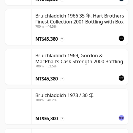
Bruichladdich 1966 35 年, Hart Brothers
Finest Collection 2001 Bottling with Box
700ml • 44.5%
NT$45,380
?
Bruichladdich 1969, Gordon &
MacPhail's Cask Strength 2000 Bottling
700ml • 52.5%
NT$45,380
?
Bruichladdich 1973 / 30 年
700ml • 40.2%
NT$36,300
?