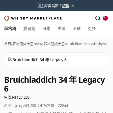
×
🇺🇸
來自美國？
切換
蘇格蘭
愛爾蘭
日本
美國
全球
更多
首頁
/
蘇格蘭威士忌
/
Islay 蘇格蘭威士忌
/
Bruichladdich Whisky
/
Bruic
Bruichladdich 34 年 Legacy
6
售價 NT$27,230
產區：
Islay
酒精濃度：
41%
容量：
700ml