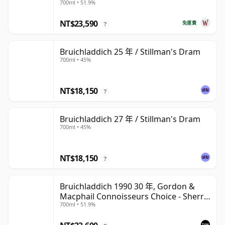
700ml • 51.9%
NT$23,590
免運費
?
Bruichladdich 25 年 / Stillman's Dram
700ml • 45%
NT$18,150
?
Bruichladdich 27 年 / Stillman's Dram
700ml • 45%
NT$18,150
?
Bruichladdich 1990 30 年, Gordon &
Macphail Connoisseurs Choice - Sherry
700ml • 51.9%
Hogshead #3000