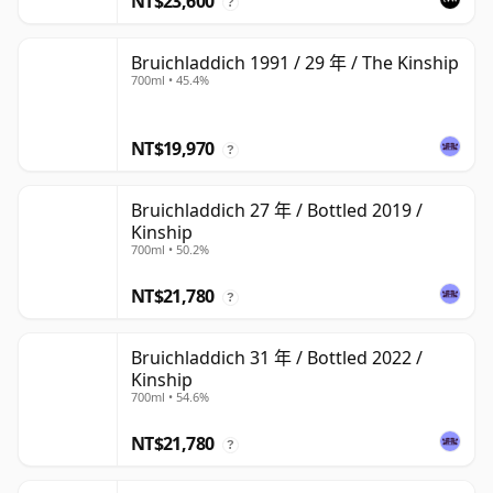
NT$23,600
?
Bruichladdich 1991 / 29 年 / The Kinship
700ml • 45.4%
NT$19,970
?
Bruichladdich 27 年 / Bottled 2019 /
Kinship
700ml • 50.2%
NT$21,780
?
Bruichladdich 31 年 / Bottled 2022 /
Kinship
700ml • 54.6%
NT$21,780
?