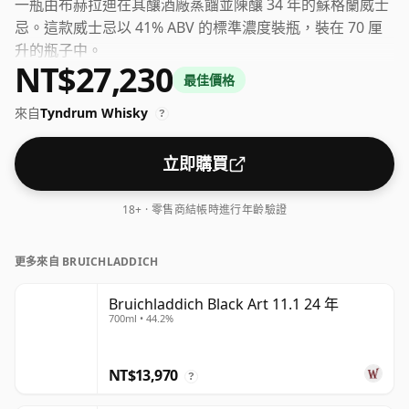
一瓶由布赫拉迪在其釀酒廠蒸餾並陳釀 34 年的蘇格蘭威士
忌。這款威士忌以 41% ABV 的標準濃度裝瓶，裝在 70 厘
升的瓶子中。
NT$27,230
最佳價格
來自
Tyndrum Whisky
?
立即購買
18+ · 零售商結帳時進行年齡驗證
更多來自 BRUICHLADDICH
Bruichladdich Black Art 11.1 24 年
700ml • 44.2%
NT$13,970
?