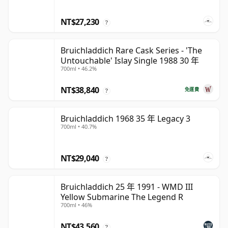
NT$27,230
?
Bruichladdich Rare Cask Series - 'The
Untouchable' Islay Single 1988 30 年
700ml • 46.2%
NT$38,840
免運費
?
Bruichladdich 1968 35 年 Legacy 3
700ml • 40.7%
NT$29,040
?
Bruichladdich 25 年 1991 - WMD III
Yellow Submarine The Legend R
700ml • 46%
NT$43,560
?