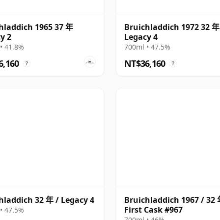
hladdich 1965 37 年
Bruichladdich 1972 32 年
y 2
Legacy 4
• 41.8%
700ml • 47.5%
6,160
NT$36,160
?
?
hladdich 32 年 / Legacy 4
Bruichladdich 1967 / 32 
First Cask #967
• 47.5%
700ml • 46%