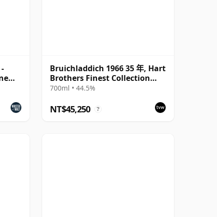
-
Bruichladdich 1966 35 年, Hart
ne
Brothers Finest Collection
2001 Bottling with Box
700ml • 44.5%
NT$45,250
?