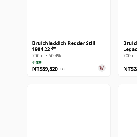
Bruichladdich Redder Still
Bruic
1984 22 年
Legac
700ml • 50.4%
700ml 
免運費
NT$39,820
NT$2
?