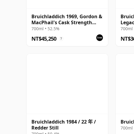
Bruichladdich 1969, Gordon &
Bruic
MacPhail's Cask Strength
Legac
2000 Bottling
700ml • 52.5%
700ml 
NT$45,250
NT$3
?
Bruichladdich 1984 / 22 年 /
Bruic
Redder Still
700ml 
700ml • 50.4%