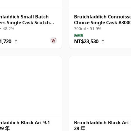
hladdich Small Batch
Bruichladdich Connoiss
ers Single Cask Scotch
Choice Single Cask #300
30 年
30 年
• 48.2%
700ml • 51.9%
免運費
1,720
NT$23,530
?
?
hladdich Black Art 9.1
Bruichladdich Black Art 
29 年
29 年