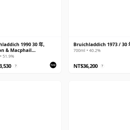
hladdich 1990 30 年,
Bruichladdich 1973 / 30
on & Macphail
700ml • 40.2%
isseurs Choice - Sherry
• 51.9%
head #3000
3,530
NT$36,200
?
?