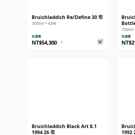
Bruichladdich Re/Define 30 年
Bruic
Bottl
700ml • 43%
1991 
700ml 
免運費
免運費
NT$54,300
NT$2
?
Bruichladdich Black Art 8.1
Bruic
1994 26 年
1992 