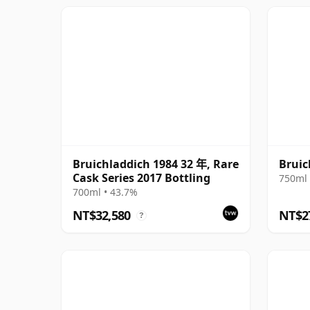
Bruichladdich 1984 32 年, Rare
Bruic
Cask Series 2017 Bottling
750ml 
700ml • 43.7%
NT$32,580
NT$2
?