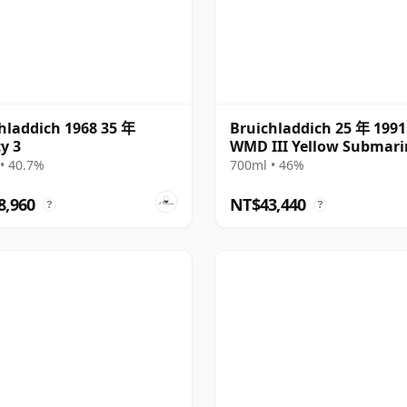
hladdich 1968 35 年
Bruichladdich 25 年 1991 
y 3
WMD III Yellow Submari
The Legend R
• 40.7%
700ml • 46%
8,960
NT$43,440
?
?