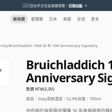
×
🇺🇸
您似乎正在從美國瀏覽。
切換站點
蘇格蘭
愛爾蘭
日本
美國
全球
更多
hisky
/
Bruichladdich 1968 30 年 10th Anniversary Signatory
Bruichladdich 
Anniversary Si
售價 NT$63,350
產區：
Islay
酒精濃度：
52.9%
容量：
700ml
由布赫拉迪蒸餾並陳釀 30 年後再裝瓶的