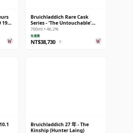
eurs
Bruichladdich Rare Cask
0 1990
Series - 'The Untouchable'
Islay Single 1988 30 年
700ml • 46.2%
免運費
NT$38,730
?
10.1
Bruichladdich 27 年 - The
Kinship (Hunter Laing)