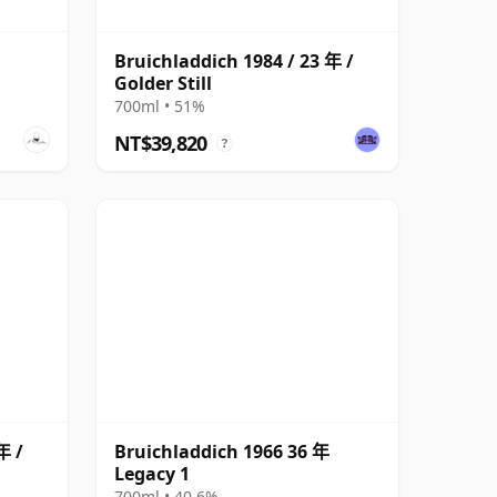
Bruichladdich 1984 / 23 年 /
Golder Still
700ml • 51%
NT$39,820
?
年 /
Bruichladdich 1966 36 年
Legacy 1
700ml • 40.6%