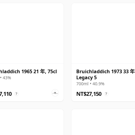
hladdich 1965 21 年, 75cl
Bruichladdich 1973 33 年
Legacy 5
• 43%
700ml • 40.9%
7,110
NT$27,150
?
?