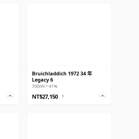
Bruichladdich 1972 34 年
Legacy 6
700ml • 41%
NT$27,150
?