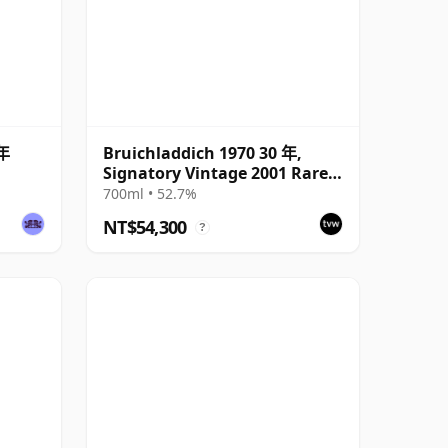
 年
Bruichladdich 1970 30 年,
Signatory Vintage 2001 Rare
Reserve
700ml • 52.7%
NT$54,300
?