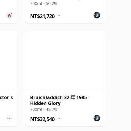
700ml • 50.2%
NT$21,720
?
ctor's
Bruichladdich 32 年 1985 -
Hidden Glory
700ml • 48.7%
NT$32,540
?