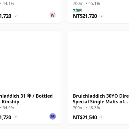
• 44.1%
700ml • 45.1%
免運費
1,720
NT$21,720
?
?
hladdich 31 年 / Bottled
Bruichladdich 30YO Dire
/ Kinship
Special Single Malts of
Scotland
• 54.6%
700ml • 48.3%
1,720
NT$21,540
?
?