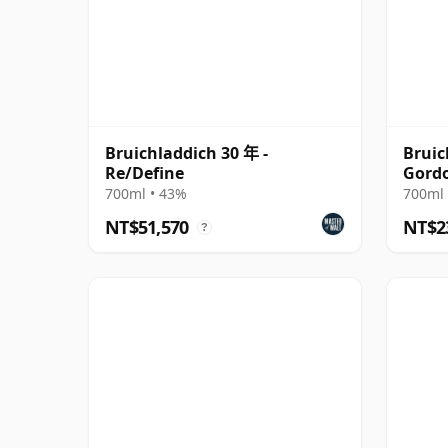
Bruichladdich 30 年 -
Bruic
Re/Define
Gord
Conno
700ml • 43%
700ml 
Hogs
NT$51,570
NT$2
?