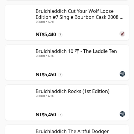
Bruichladdich Cut Your Wolf Loose
Edition #7 Single Bourbon Cask 2008 14
700ml • 62%
年
NT$5,440
?
Bruichladdich 10 年 - The Laddie Ten
700ml • 46%
NT$5,450
?
Bruichladdich Rocks (1st Edition)
700ml • 46%
NT$5,450
?
Bruichladdich The Artful Dodger