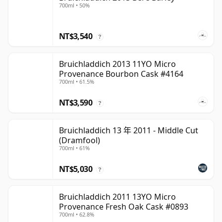
700ml • 50%
NT$3,540
?
Bruichladdich 2013 11YO Micro
Provenance Bourbon Cask #4164
700ml • 61.5%
NT$3,590
?
Bruichladdich 13 年 2011 - Middle Cut
(Dramfool)
700ml • 61%
NT$5,030
?
Bruichladdich 2011 13YO Micro
Provenance Fresh Oak Cask #0893
700ml • 62.8%