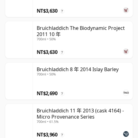
NT$3,630
?
Bruichladdich The Biodynamic Project
2011 10 年
700ml • 50%
NT$3,630
?
Bruichladdich 8 年 2014 Islay Barley
700ml • 50%
NT$2,690
?
Bruichladdich 11 年 2013 (cask 4164) -
Micro Provenance Series
700ml • 61.5%
NT$3,960
?