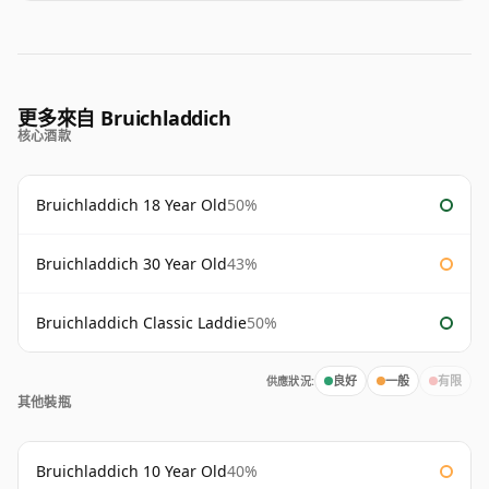
更多來自 Bruichladdich
核心酒款
Bruichladdich 18 Year Old
50%
Bruichladdich 30 Year Old
43%
Bruichladdich Classic Laddie
50%
供應狀況:
良好
一般
有限
其他裝瓶
Bruichladdich 10 Year Old
40%