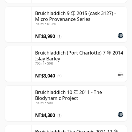
Bruichladdich 9 年 2015 (cask 3127) -
Micro Provenance Series
700ml • 61.4%
NT$3,990
?
Bruichladdich (Port Charlotte) 7 年 2014
Islay Barley
700ml • 50%
NT$3,040
?
Bruichladdich 10 年 2011 - The
Biodynamic Project
700ml • 50%
NT$4,300
?
Bruichladdich The Organic 2011 11 年