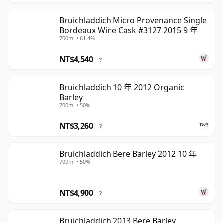
Bruichladdich Micro Provenance Single
Bordeaux Wine Cask #3127 2015 9 年
700ml • 61.4%
NT$4,540
?
Bruichladdich 10 年 2012 Organic
Barley
700ml • 50%
NT$3,260
?
Bruichladdich Bere Barley 2012 10 年
700ml • 50%
NT$4,900
?
Bruichladdich 2013 Bere Barley