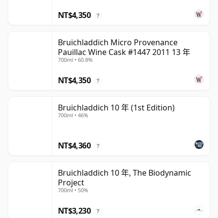
NT$4,350
?
Bruichladdich Micro Provenance
Pauillac Wine Cask #1447 2011 13 年
700ml • 60.8%
NT$4,350
?
Bruichladdich 10 年 (1st Edition)
700ml • 46%
NT$4,360
?
Bruichladdich 10 年, The Biodynamic
Project
700ml • 50%
NT$3,230
?