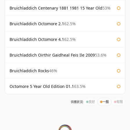
Bruichladdich Centenary 1881 1981 15 Year Old
53%
Bruichladdich Octomore 2.1
62.5%
Bruichladdich Octomore 4.1
62.5%
Bruichladdich Oirthir Gaidheal Feis Ile 2009
53.6%
Bruichladdich Rocks
46%
Octomore 5 Year Old Edition 01.1
63.5%
供應狀況:
良好
一般
有限