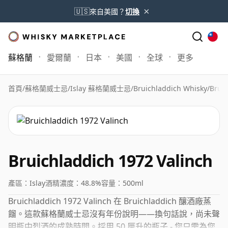
×
🇺🇸
來自美國？
切換
蘇格蘭
愛爾蘭
日本
美國
全球
更多
首頁
/
蘇格蘭威士忌
/
Islay 蘇格蘭威士忌
/
Bruichladdich Whisky
/
Bruic
Bruichladdich 1972 Valinch
產區：
Islay
酒精濃度：
48.8%
容量：
500ml
Bruichladdich 1972 Valinch 在 Bruichladdich 釀酒廠蒸
餾。這款蘇格蘭威士忌沒有年份說明——換句話說，尚未聲
明瓶中烈酒的成熟時間。採用 50 厘升的瓶子 - 您只需為您