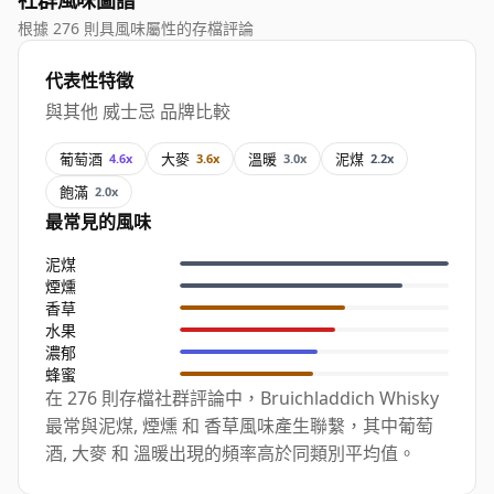
社群風味圖譜
根據 276 則具風味屬性的存檔評論
代表性特徵
與其他 威士忌 品牌比較
葡萄酒
大麥
溫暖
泥煤
4.6x
3.6x
3.0x
2.2x
飽滿
2.0x
最常見的風味
泥煤
煙燻
香草
水果
濃郁
蜂蜜
在 276 則存檔社群評論中，Bruichladdich Whisky
最常與泥煤, 煙燻 和 香草風味產生聯繫，其中葡萄
酒, 大麥 和 溫暖出現的頻率高於同類別平均值。