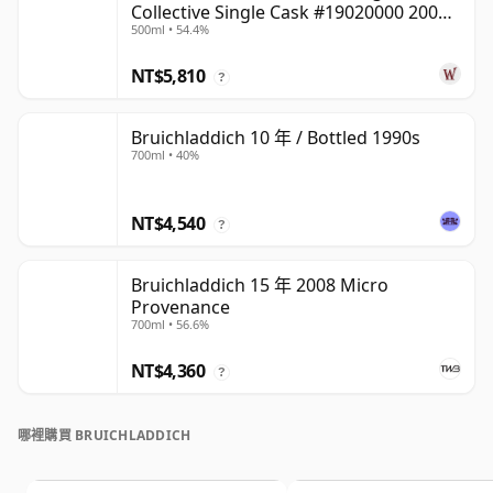
Collective Single Cask #19020000 2001
500ml • 54.4%
22 年
NT$5,810
?
Bruichladdich 10 年 / Bottled 1990s
700ml • 40%
NT$4,540
?
Bruichladdich 15 年 2008 Micro
Provenance
700ml • 56.6%
NT$4,360
?
哪裡購買 BRUICHLADDICH