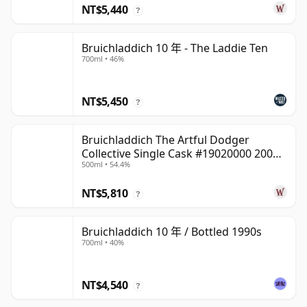
NT$5,440
?
Bruichladdich 10 年 - The Laddie Ten
700ml • 46%
NT$5,450
?
Bruichladdich The Artful Dodger
Collective Single Cask #19020000 2001
500ml • 54.4%
22 年
NT$5,810
?
Bruichladdich 10 年 / Bottled 1990s
700ml • 40%
NT$4,540
?