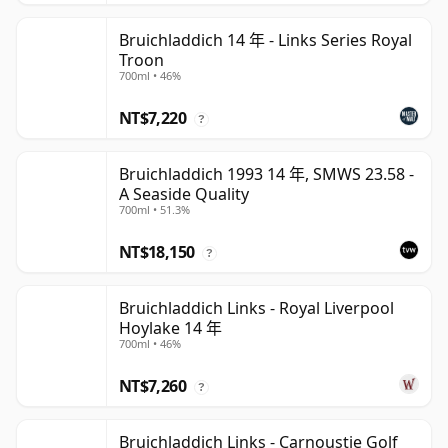
Bruichladdich 14 年 - Links Series Royal
Troon
700ml • 46%
NT$7,220
?
Bruichladdich 1993 14 年, SMWS 23.58 -
A Seaside Quality
700ml • 51.3%
NT$18,150
?
Bruichladdich Links - Royal Liverpool
Hoylake 14 年
700ml • 46%
NT$7,260
?
Bruichladdich Links - Carnoustie Golf