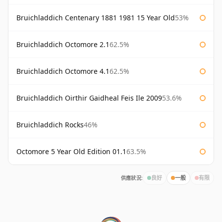
Bruichladdich Centenary 1881 1981 15 Year Old
53%
Bruichladdich Octomore 2.1
62.5%
Bruichladdich Octomore 4.1
62.5%
Bruichladdich Oirthir Gaidheal Feis Ile 2009
53.6%
Bruichladdich Rocks
46%
Octomore 5 Year Old Edition 01.1
63.5%
供應狀況:
良好
一般
有限