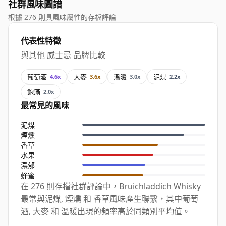
社群風味圖譜
根據 276 則具風味屬性的存檔評論
代表性特徵
與其他 威士忌 品牌比較
葡萄酒
大麥
溫暖
泥煤
4.6x
3.6x
3.0x
2.2x
飽滿
2.0x
最常見的風味
泥煤
煙燻
香草
水果
濃郁
蜂蜜
在 276 則存檔社群評論中，Bruichladdich Whisky
最常與泥煤, 煙燻 和 香草風味產生聯繫，其中葡萄
酒, 大麥 和 溫暖出現的頻率高於同類別平均值。