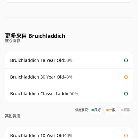
更多來自 Bruichladdich
核心酒款
Bruichladdich 18 Year Old
50%
Bruichladdich 30 Year Old
43%
Bruichladdich Classic Laddie
50%
供應狀況:
良好
一般
有限
其他裝瓶
Bruichladdich 10 Year Old
40%