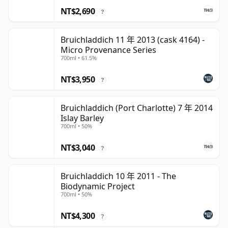
NT$2,690
?
Bruichladdich 11 年 2013 (cask 4164) -
Micro Provenance Series
700ml • 61.5%
NT$3,950
?
Bruichladdich (Port Charlotte) 7 年 2014
Islay Barley
700ml • 50%
NT$3,040
?
Bruichladdich 10 年 2011 - The
Biodynamic Project
700ml • 50%
NT$4,300
?