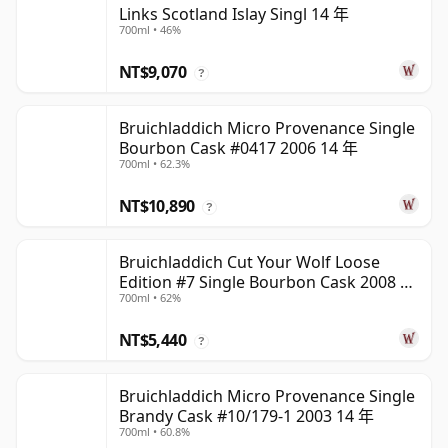
Links Scotland Islay Singl 14 年
700ml • 46%
NT$9,070
?
Bruichladdich Micro Provenance Single
Bourbon Cask #0417 2006 14 年
700ml • 62.3%
NT$10,890
?
Bruichladdich Cut Your Wolf Loose
Edition #7 Single Bourbon Cask 2008 14
700ml • 62%
年
NT$5,440
?
Bruichladdich Micro Provenance Single
Brandy Cask #10/179-1 2003 14 年
700ml • 60.8%