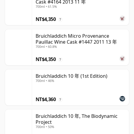
Cask #4164 2013 11 年
700ml • 61.5%
NT$4,350
?
Bruichladdich Micro Provenance
Pauillac Wine Cask #1447 2011 13 年
700ml • 60.8%
NT$4,350
?
Bruichladdich 10 年 (1st Edition)
700ml • 46%
NT$4,360
?
Bruichladdich 10 年, The Biodynamic
Project
700ml • 50%