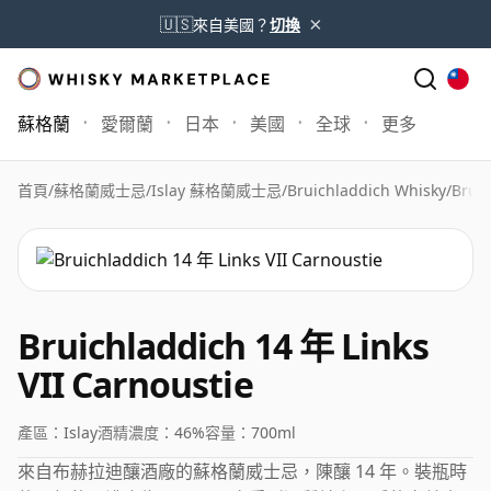
×
🇺🇸
來自美國？
切換
蘇格蘭
愛爾蘭
日本
美國
全球
更多
首頁
/
蘇格蘭威士忌
/
Islay 蘇格蘭威士忌
/
Bruichladdich Whisky
/
Bruic
Bruichladdich 14 年 Links
VII Carnoustie
產區：
Islay
酒精濃度：
46%
容量：
700ml
來自布赫拉迪釀酒廠的蘇格蘭威士忌，陳釀 14 年。裝瓶時