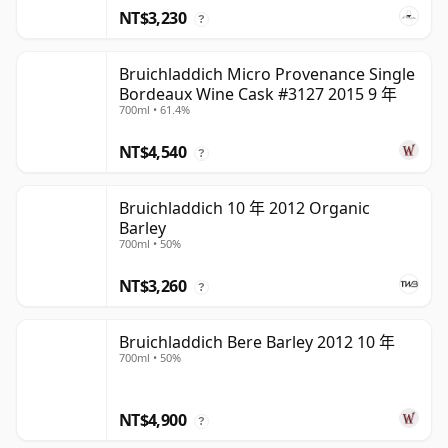
NT$3,230
?
Bruichladdich Micro Provenance Single
Bordeaux Wine Cask #3127 2015 9 年
700ml • 61.4%
NT$4,540
?
Bruichladdich 10 年 2012 Organic
Barley
700ml • 50%
NT$3,260
?
Bruichladdich Bere Barley 2012 10 年
700ml • 50%
NT$4,900
?