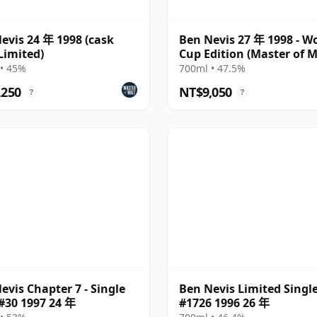
evis 24 年 1998 (cask
Ben Nevis 27 年 1998 - W
(Limited)
Cup Edition (Master of M
• 45%
700ml • 47.5%
,250
NT$9,050
?
?
evis Chapter 7 - Single
Ben Nevis Limited Singl
#30 1997 24 年
#1726 1996 26 年