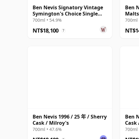
Ben Nevis Signatory Vintage
Ben N
Symington's Choice Single
Malts
Cask # 1991 32 年
700ml • 54.9%
700ml 
NT$18,100
NT$1
?
Ben Nevis 1996 / 25 年 / Sherry
Ben N
Cask / Milroy's
Cask 
700ml • 47.6%
700ml 