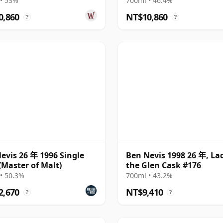
• 53%
700ml • 46.4%
0,860
NT$10,860
?
?
evis 26 年 1996 Single
Ben Nevis 1998 26 年, La
(Master of Malt)
the Glen Cask #176
• 50.3%
700ml • 43.2%
2,670
NT$9,410
?
?