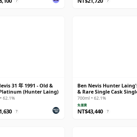
8,100
NT$21,720
?
?
evis 31 年 1991 - Old &
Ben Nevis Hunter Laing'
Platinum (Hunter Laing)
& Rare Single Cask Singl
Malt 1991 31 年
• 62.1%
700ml • 62.1%
免運費
1,630
NT$43,440
?
?