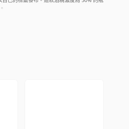
酒桶並以自己的標籤發布。這款酒精濃度為 50% 的瓶
。