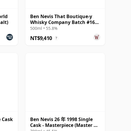
orld
Ben Nevis That Boutique-y
alt)
Whisky Company Batch #16
Single Ma 25 年
500ml • 55.8%
NT$9,410
?
e Cask
Ben Nevis 26 年 1998 Single
Cask - Masterpiece (Master of
Malt)