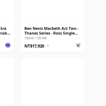
Xtra
Ben Nevis Macbeth Act Two -
hisky
Thanes Series - Ross Single
Malt 28 年
700ml • 50.4%
NT$17,920
?