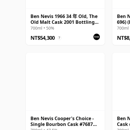
Ben Nevis 1966 34 年 Old, The
Ben N
Old Malt Cask 2001 Bottling
696) 
with Carton
700ml • 50%
700ml 
NT$54,300
NT$8
?
Ben Nevis Cooper's Choice -
Ben N
Single Bourbon Cask #7687
Cask 
1997 24 年