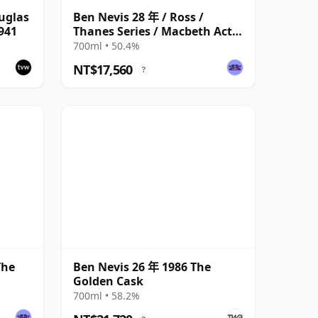
uglas
Ben Nevis 28 年 / Ross /
941
Thanes Series / Macbeth Act
Two
700ml • 50.4%
NT$17,560
?
The
Ben Nevis 26 年 1986 The
Golden Cask
700ml • 58.2%