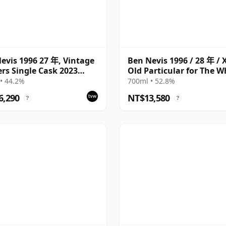
evis 1996 27 年, Vintage
Ben Nevis 1996 / 28 年 / 
ers Single Cask 2023
Old Particular for The W
ing with Box
Exchange
• 44.2%
700ml • 52.8%
6,290
NT$13,580
?
?