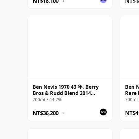
NT$18,100
NT$1
?
Ben Nevis 1970 43 年, Berry
Ben N
Bros & Rudd Blend 2014
Rare 
Bottling with Box
700ml • 44.7%
700ml 
NT$36,200
NT$4
?