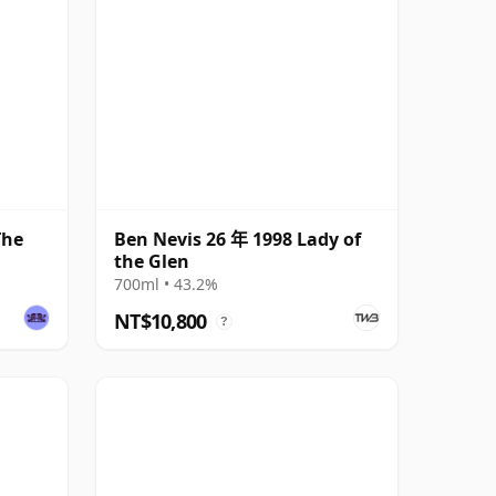
The
Ben Nevis 26 年 1998 Lady of
the Glen
700ml • 43.2%
NT$10,800
?