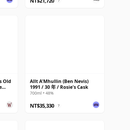
NT$21,720
?
s Old
Allt A'Mhullin (Ben Nevis)
e
1991 / 30 年 / Rosie's Cask
700ml • 48%
NT$35,330
?