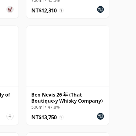
700ml • 45.5%
NT$12,310
?
dy of
Ben Nevis 26 年 (That
Boutique-y Whisky Company)
500ml • 47.8%
NT$13,750
?