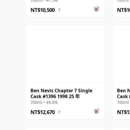
700ml • 47.5%
700ml 
NT$10,500
NT$1
?
Ben Nevis Chapter 7 Single
Ben N
Cask #1396 1998 25 年
Cask 
700ml • 49.8%
700ml 
NT$12,670
NT$1
?