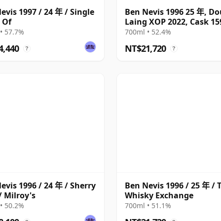
evis 1997 / 24 年 / Single
Ben Nevis 1996 25 年, Do
 Of
Laing XOP 2022, Cask 15
• 57.7%
700ml • 52.4%
4,440
NT$21,720
?
?
evis 1996 / 24 年 / Sherry
Ben Nevis 1996 / 25 年 / 
/ Milroy's
Whisky Exchange
• 50.2%
700ml • 51.1%