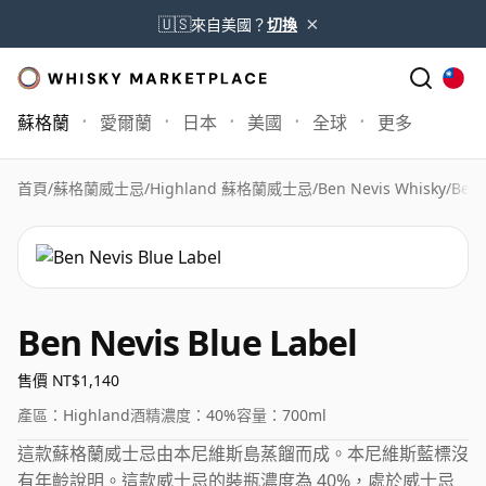
×
🇺🇸
來自美國？
切換
蘇格蘭
愛爾蘭
日本
美國
全球
更多
首頁
/
蘇格蘭威士忌
/
Highland 蘇格蘭威士忌
/
Ben Nevis Whisky
/
Ben 
Ben Nevis Blue Label
售價 NT$1,140
產區：
Highland
酒精濃度：
40%
容量：
700ml
這款蘇格蘭威士忌由本尼維斯島蒸餾而成。本尼維斯藍標沒
有年齡說明。這款威士忌的裝瓶濃度為 40%，處於威士忌