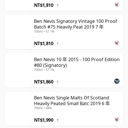
NT$1,810
?
Ben Nevis Signatory Vintage 100 Proof
Batch #75 Heavily Peat 2019 7 年
700ml • 57.1%
NT$1,810
?
Ben Nevis 10 年 2015 - 100 Proof Edition
#80 (Signatory)
700ml • 57.1%
NT$1,860
?
Ben Nevis Single Malts Of Scotland
Heavily Peated Small Batc 2019 6 年
700ml • 48%
NT$1,990
?