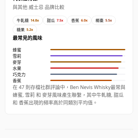
與其他 威士忌 品牌比較
牛軋糖
甜瓜
香蕉
椰棗
14.8x
7.5x
6.0x
5.5x
糖果
5.2x
最常見的風味
蜂蜜
雪莉
麥芽
水果
巧克力
香蕉
在 47 則存檔社群評論中，Ben Nevis Whisky最常與
蜂蜜, 雪莉 和 麥芽風味產生聯繫，其中牛軋糖, 甜瓜
和 香蕉出現的頻率高於同類別平均值。