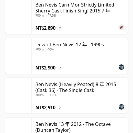
Ben Nevis Carn Mor Strictly Limited
Sherry Cask Finish Singl 2015 7 年
700ml • 47.5%
NT$2,890
?
Dew of Ben Nevis 12 年 - 1990s
700ml • 40%
NT$2,900
?
Ben Nevis (Heavily Peated) 8 年 2015
(Cask 36) - The Single Cask
700ml • 51.7%
NT$2,910
?
Ben Nevis 13 年 2012 - The Octave
(Duncan Taylor)