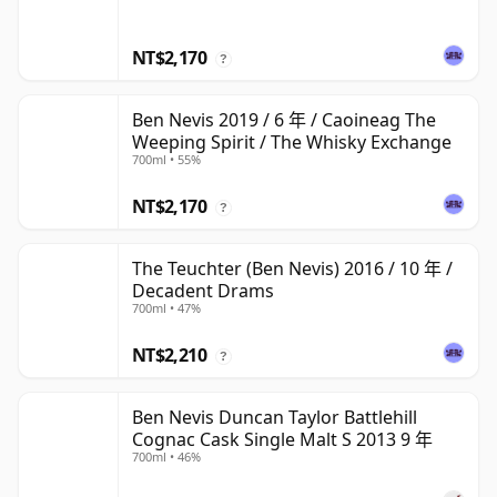
NT$2,170
?
Ben Nevis 2019 / 6 年 / Caoineag The
Weeping Spirit / The Whisky Exchange
700ml • 55%
NT$2,170
?
The Teuchter (Ben Nevis) 2016 / 10 年 /
Decadent Drams
700ml • 47%
NT$2,210
?
Ben Nevis Duncan Taylor Battlehill
Cognac Cask Single Malt S 2013 9 年
700ml • 46%