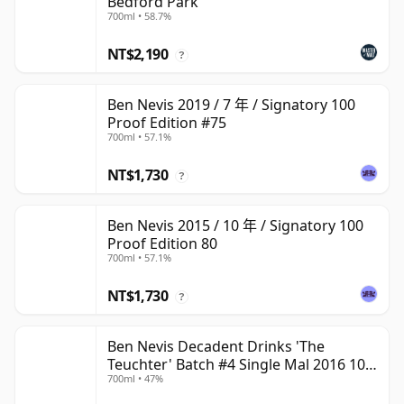
Bedford Park
700ml • 58.7%
NT$2,190
?
Ben Nevis 2019 / 7 年 / Signatory 100
Proof Edition #75
700ml • 57.1%
NT$1,730
?
Ben Nevis 2015 / 10 年 / Signatory 100
Proof Edition 80
700ml • 57.1%
NT$1,730
?
Ben Nevis Decadent Drinks 'The
Teuchter' Batch #4 Single Mal 2016 10
700ml • 47%
年