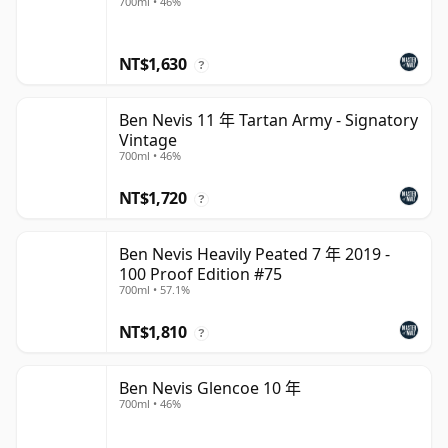
700ml • 46%
NT$1,630
?
Ben Nevis 11 年 Tartan Army - Signatory
Vintage
700ml • 46%
NT$1,720
?
Ben Nevis Heavily Peated 7 年 2019 -
100 Proof Edition #75
700ml • 57.1%
NT$1,810
?
Ben Nevis Glencoe 10 年
700ml • 46%