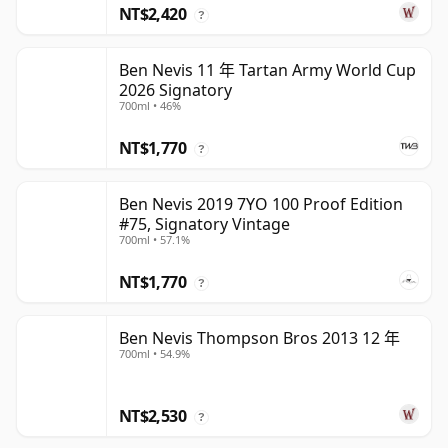
NT$2,420
?
Ben Nevis 11 年 Tartan Army World Cup
2026 Signatory
700ml • 46%
NT$1,770
?
Ben Nevis 2019 7YO 100 Proof Edition
#75, Signatory Vintage
700ml • 57.1%
NT$1,770
?
Ben Nevis Thompson Bros 2013 12 年
700ml • 54.9%
NT$2,530
?