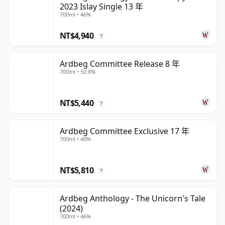
2023 Islay Single 13 年
700ml • 46%
NT$4,940
?
Ardbeg Committee Release 8 年
700ml • 50.8%
NT$5,440
?
Ardbeg Committee Exclusive 17 年
700ml • 40%
NT$5,810
?
Ardbeg Anthology - The Unicorn's Tale
(2024)
700ml • 46%