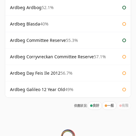
Ardbeg Ardbog
52.1%
Ardbeg Blasda
40%
Ardbeg Committee Reserve
55.3%
Ardbeg Corryvreckan Committee Reserve
57.1%
Ardbeg Day Feis Ile 2012
56.7%
Ardbeg Galileo 12 Year Old
49%
供應狀況:
良好
一般
有限