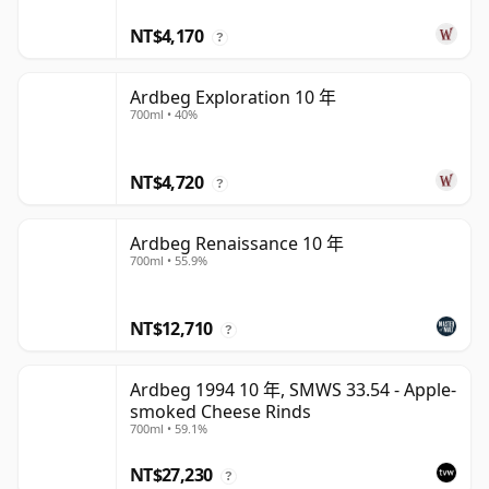
NT$4,170
?
Ardbeg Exploration 10 年
700ml • 40%
NT$4,720
?
Ardbeg Renaissance 10 年
700ml • 55.9%
NT$12,710
?
Ardbeg 1994 10 年, SMWS 33.54 - Apple-
smoked Cheese Rinds
700ml • 59.1%
NT$27,230
?