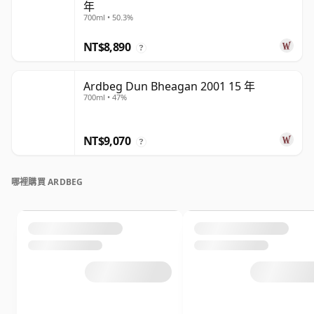
年
700ml • 50.3%
NT$8,890
?
Ardbeg Dun Bheagan 2001 15 年
700ml • 47%
NT$9,070
?
哪裡購買 ARDBEG