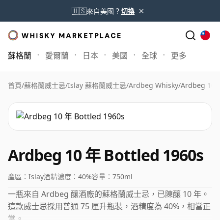
×
🇺🇸
來自美國？
切換
蘇格蘭
愛爾蘭
日本
美國
全球
更多
首頁
/
蘇格蘭威士忌
/
Islay 蘇格蘭威士忌
/
Ardbeg Whisky
/
Ardbeg 10 
Ardbeg 10 年 Bottled 1960s
產區：
Islay
酒精濃度：
40%
容量：
750ml
一瓶來自 Ardbeg 釀酒廠的蘇格蘭威士忌，已陳釀 10 年。
這款威士忌採用普通 75 厘升瓶裝，酒精度為 40%，相當正
常。