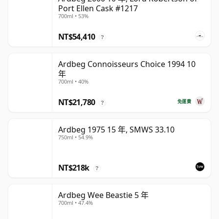
Port Ellen Cask #1217
700ml • 53%
NT$54,410
?
Ardbeg Connoisseurs Choice 1994 10
年
700ml • 40%
NT$21,780
免運費
?
Ardbeg 1975 15 年, SMWS 33.10
750ml • 54.9%
NT$218k
?
Ardbeg Wee Beastie 5 年
700ml • 47.4%