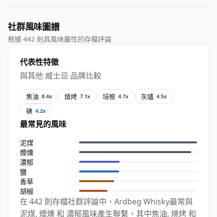
社群風味圖譜
根據 442 則具風味屬性的存檔評論
代表性特徵
與其他 威士忌 品牌比較
焦油
燒烤
培根
灰燼
8.4x
7.1x
4.7x
4.5x
碘
4.2x
最常見的風味
泥煤
煙燻
濃郁
鹽
香草
胡椒
在 442 則存檔社群評論中，Ardbeg Whisky最常與
泥煤, 煙燻 和 濃郁風味產生聯繫，其中焦油, 燒烤 和