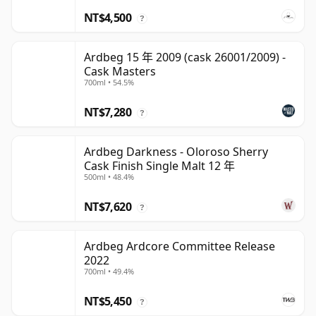
NT$4,500
?
Ardbeg 15 年 2009 (cask 26001/2009) -
Cask Masters
700ml • 54.5%
NT$7,280
?
Ardbeg Darkness - Oloroso Sherry
Cask Finish Single Malt 12 年
500ml • 48.4%
NT$7,620
?
Ardbeg Ardcore Committee Release
2022
700ml • 49.4%
NT$5,450
?