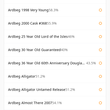
Ardbeg 1998 Very Young
58.3%
Ardbeg 2000 Cask #368
55.9%
Ardbeg 25 Year Old Lord of the Isles
46%
Ardbeg 30 Year Old Guaranteed
40%
Ardbeg 36 Year Old 60th Anniversary Douglas Laing
43.5%
Ardbeg Alligator
51.2%
Ardbeg Alligator Untamed Release
51.2%
Ardbeg Almost There 2007
54.1%