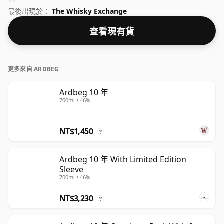
最後出現於：
The Whisky Exchange
查看現有貨
更多來自 ARDBEG
Ardbeg 10 年
700ml • 46%
NT$1,450
?
Ardbeg 10 年 With Limited Edition
Sleeve
700ml • 46%
NT$3,230
?