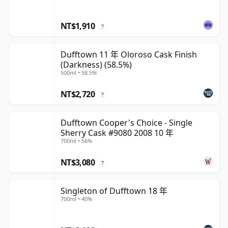
NT$1,910
?
Dufftown 11 年 Oloroso Cask Finish
(Darkness) (58.5%)
500ml • 58.5%
NT$2,720
?
Dufftown Cooper's Choice - Single
Sherry Cask #9080 2008 10 年
700ml • 56%
NT$3,080
?
Singleton of Dufftown 18 年
700ml • 40%