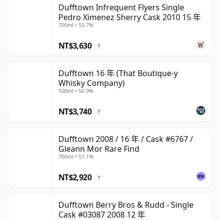
Dufftown Infrequent Flyers Single
Pedro Ximenez Sherry Cask 2010 15 年
700ml • 55.7%
NT$3,630
?
Dufftown 16 年 (That Boutique-y
Whisky Company)
500ml • 50.9%
NT$3,740
?
Dufftown 2008 / 16 年 / Cask #6767 /
Gleann Mor Rare Find
700ml • 51.1%
NT$2,920
?
Dufftown Berry Bros & Rudd - Single
Cask #03087 2008 12 年