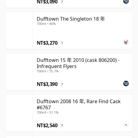
NT$3,090
?
Dufftown The Singleton 18 年
700ml • 40%
NT$3,270
?
Dufftown 15 年 2010 (cask 806200) -
Infrequent Flyers
700ml • 55.7%
NT$3,390
?
Dufftown 2008 16 年, Rare Find Cask
#6767
700ml • 51.1%
NT$2,540
?