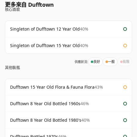
更多來自 Dufftown
核心酒款
Singleton of Dufftown 12 Year Old
40%
Singleton of Dufftown 15 Year Old
40%
供應狀況:
良好
一般
有限
其他裝瓶
Dufftown 15 Year Old Flora & Fauna Flora
43%
Dufftown 8 Year Old Bottled 1960s
46%
Dufftown 8 Year Old Bottled 1980's
40%
Dufftown Bottled 1970s
46%