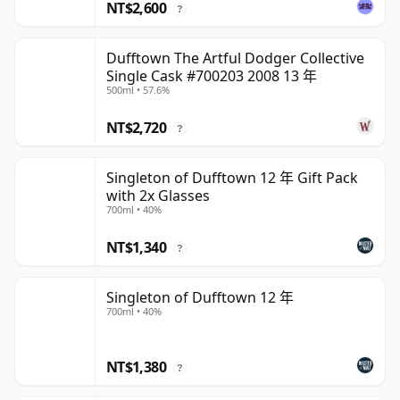
NT$2,600
?
Dufftown The Artful Dodger Collective
Single Cask #700203 2008 13 年
500ml • 57.6%
NT$2,720
?
Singleton of Dufftown 12 年 Gift Pack
with 2x Glasses
700ml • 40%
NT$1,340
?
Singleton of Dufftown 12 年
700ml • 40%
NT$1,380
?