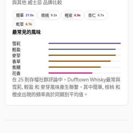
與其他 威士忌 品牌比較
簡單
核桃
橙皮
杏仁
21.0x
9.2x
6.9x
6.7x
乾草
6.1x
最常見的風味
雪莉
輕盈
麥芽
香草
焦糖
花香
在 25 則存檔社群評論中，Dufftown Whisky最常與
雪莉, 輕盈 和 麥芽風味產生聯繫，其中簡單, 核桃 和
橙皮出現的頻率高於同類別平均值。