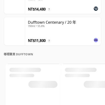
NT$14,480
?
Dufftown Centenary / 20 年
700ml • 55.8%
NT$11,800
?
哪裡購買 DUFFTOWN