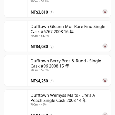
700ml • 54.9%
NT$3,810
?
Dufftown Gleann Mor Rare Find Single
Cask #6767 2008 16 年
700ml • 51.1%
NT$4,030
?
Dufftown Berry Bros & Rudd - Single
Cask #96 2008 15 年
700ml • 52.9%
NT$4,250
?
Dufftown Wemyss Malts - Life's A
Peach Single Cask 2008 14 年
700ml • 46%