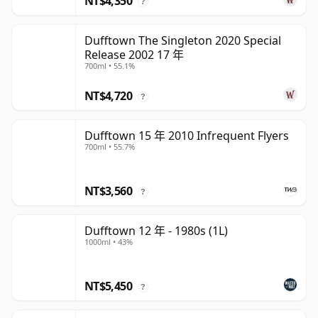
NT$4,350
?
Dufftown The Singleton 2020 Special
Release 2002 17 年
700ml • 55.1%
NT$4,720
?
Dufftown 15 年 2010 Infrequent Flyers
700ml • 55.7%
NT$3,560
?
Dufftown 12 年 - 1980s (1L)
1000ml • 43%
NT$5,450
?