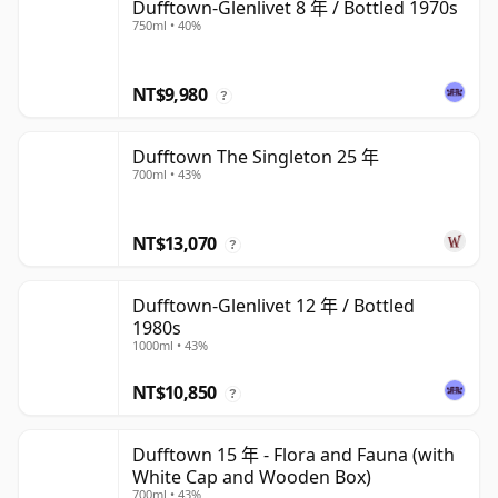
Dufftown-Glenlivet 8 年 / Bottled 1970s
750ml • 40%
NT$9,980
?
Dufftown The Singleton 25 年
700ml • 43%
NT$13,070
?
Dufftown-Glenlivet 12 年 / Bottled
1980s
1000ml • 43%
NT$10,850
?
Dufftown 15 年 - Flora and Fauna (with
White Cap and Wooden Box)
700ml • 43%