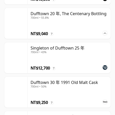
Dufftown 20 年, The Centenary Bottling
700ml • 55.8%
NT$9,040
?
Singleton of Dufftown 25 年
700ml • 43%
NT$12,700
?
Dufftown 30 年 1991 Old Malt Cask
700ml • 50%
NT$9,250
?