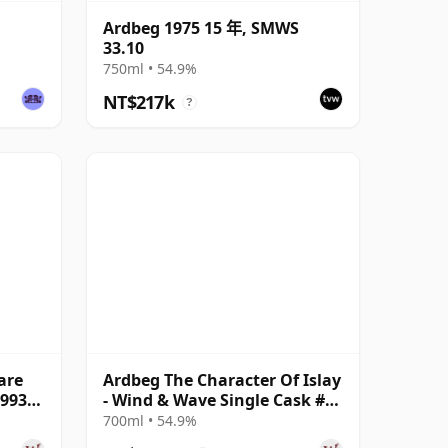
Ardbeg 1975 15 年, SMWS
33.10
750ml • 54.9%
NT$217k
?
are
Ardbeg The Character Of Islay
1993
- Wind & Wave Single Cask #
2004 15 年
700ml • 54.9%