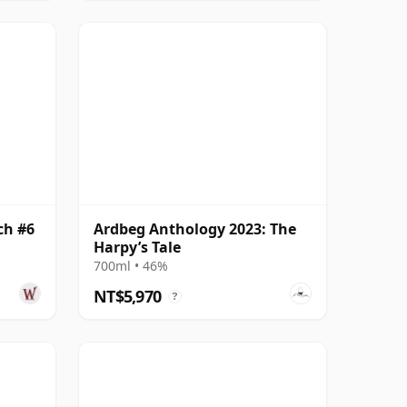
ch #6
Ardbeg Anthology 2023: The
Harpy’s Tale
700ml • 46%
NT$5,970
?