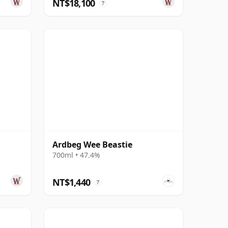
NT$18,100
?
Ardbeg Wee Beastie
700ml • 47.4%
NT$1,440
?