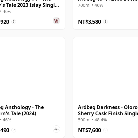
's Tale 2023 Islay Single
700ml • 46%
• 46%
,920
NT$3,580
?
?
g Anthology - The
Ardbeg Darkness - Olor
rn's Tale (2024)
Sherry Cask Finish Singl
Malt 12 年
• 46%
500ml • 48.4%
,490
NT$7,600
?
?