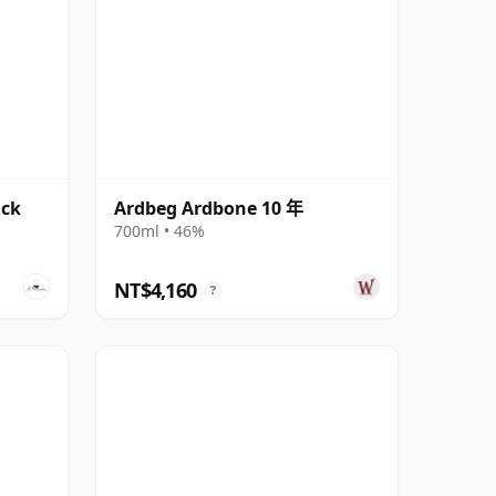
ack
Ardbeg Ardbone 10 年
700ml • 46%
NT$4,160
?