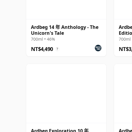
Ardbeg 14 年 Anthology - The
Ardbe
Unicorn's Tale
Editi
700ml • 46%
700ml 
NT$4,490
NT$3
?
Ardbeg Exploration 10 年
Ardbe