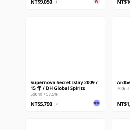
NT$9,050
NT$1
?
Supernova Secret Islay 2009 /
Ardbe
15 年 / DH Global Spirits
700ml 
500ml • 57.5%
NT$5,790
NT$1
?