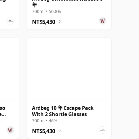
年
700ml • 50.8%
NT$5,430
?
oso
Ardbeg 10 年 Escape Pack
e
With 2 Shortie Glasses
700ml • 46%
NT$5,430
?