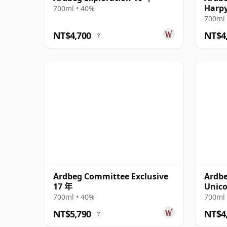
Harpy
700ml • 40%
13 年
700ml 
NT$4,700
NT$4
?
Ardbeg Committee Exclusive
Ardbe
17 年
Unico
700ml • 40%
700ml 
NT$5,790
NT$4
?