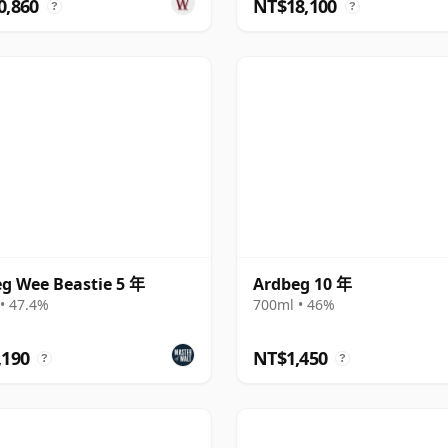
0,860
NT$18,100
?
?
g Wee Beastie 5 年
Ardbeg 10 年
• 47.4%
700ml • 46%
,190
NT$1,450
?
?