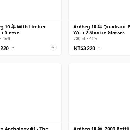
g 10 年 With Limited
Ardbeg 10 年 Quadrant 
on Sleeve
With 2 Shortie Glasses
• 46%
700ml • 46%
,220
NT$3,220
?
?
g Anthology #1 - The
Ardbeg 10 年, 2006 Bottl