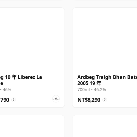
g 10 年 Liberez La
Ardbeg Traigh Bhan Bat
be
2005 19 年
• 46%
700ml • 46.2%
,790
NT$8,290
?
?