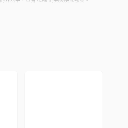
厘升的容器中，具有 43% 的完美啜飲強度。