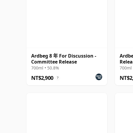
Ardbeg 8 年 For Discussion -
Ardb
Committee Release
Relea
700ml • 50.8%
700ml 
NT$2,900
NT$2
?