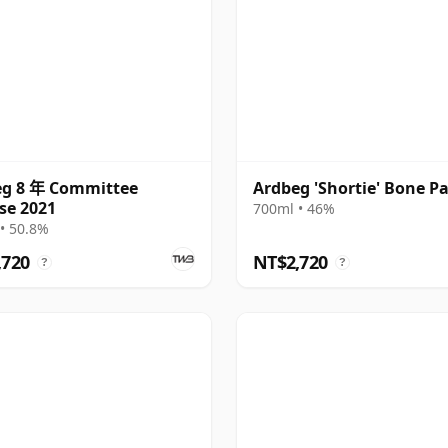
eg 8 年 Committee
Ardbeg 'Shortie' Bone P
se 2021
700ml • 46%
• 50.8%
,720
NT$2,720
?
?