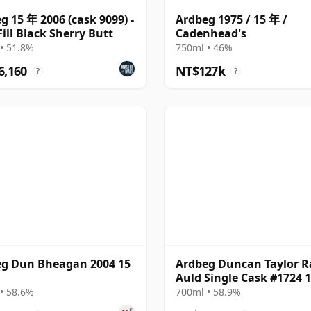
g 15 年 2006 (cask 9099) -
Ardbeg 1975 / 15 年 /
Fill Black Sherry Butt
Cadenhead's
• 51.8%
750ml • 46%
6,160
NT$127k
?
?
g Dun Bheagan 2004 15
Ardbeg Duncan Taylor R
Auld Single Cask #1724 
15 年
• 58.6%
700ml • 58.9%