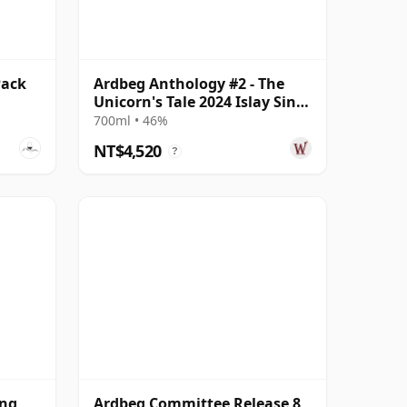
Pack
Ardbeg Anthology #2 - The
Unicorn's Tale 2024 Islay Singl
14 年
700ml • 46%
NT$4,520
?
ing
Ardbeg Committee Release 8