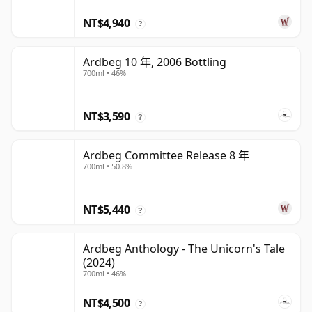
NT$4,940
?
Ardbeg 10 年, 2006 Bottling
700ml • 46%
NT$3,590
?
Ardbeg Committee Release 8 年
700ml • 50.8%
NT$5,440
?
Ardbeg Anthology - The Unicorn's Tale
(2024)
700ml • 46%
NT$4,500
?