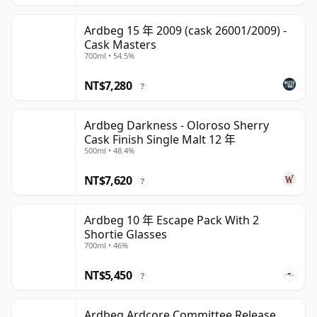
Ardbeg 15 年 2009 (cask 26001/2009) -
Cask Masters
700ml • 54.5%
NT$7,280
?
Ardbeg Darkness - Oloroso Sherry
Cask Finish Single Malt 12 年
500ml • 48.4%
NT$7,620
?
Ardbeg 10 年 Escape Pack With 2
Shortie Glasses
700ml • 46%
NT$5,450
?
Ardbeg Ardcore Committee Release