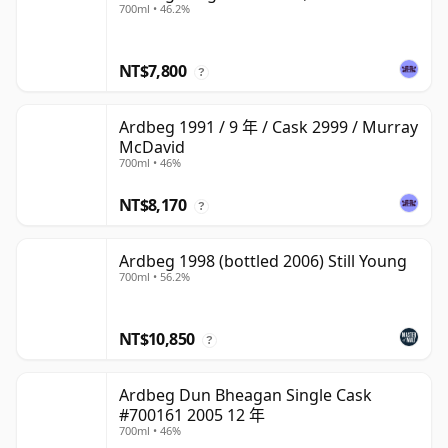
700ml • 46.2%
NT$7,800
?
Ardbeg 1991 / 9 年 / Cask 2999 / Murray
McDavid
700ml • 46%
NT$8,170
?
Ardbeg 1998 (bottled 2006) Still Young
700ml • 56.2%
NT$10,850
?
Ardbeg Dun Bheagan Single Cask
#700161 2005 12 年
700ml • 46%