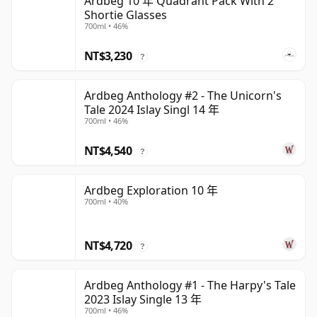
Ardbeg 10 年 Quadrant Pack With 2
Shortie Glasses
700ml • 46%
NT$3,230
?
Ardbeg Anthology #2 - The Unicorn's
Tale 2024 Islay Singl 14 年
700ml • 46%
NT$4,540
?
Ardbeg Exploration 10 年
700ml • 40%
NT$4,720
?
Ardbeg Anthology #1 - The Harpy's Tale
2023 Islay Single 13 年
700ml • 46%