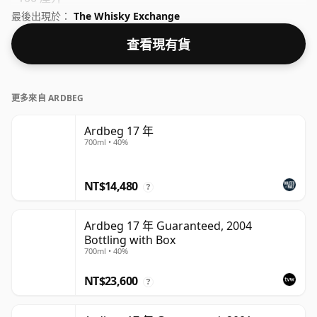
最後出現於：
The Whisky Exchange
查看現有貨
更多來自 ARDBEG
Ardbeg 17 年
700ml • 40%
NT$14,480
?
Ardbeg 17 年 Guaranteed, 2004
Bottling with Box
700ml • 40%
NT$23,600
?