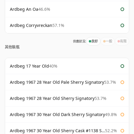
Ardbeg An Oa
46.6%
Ardbeg Corryvreckan
57.1%
供應狀況:
良好
一般
有限
其他裝瓶
Ardbeg 17 Year Old
40%
Ardbeg 1967 28 Year Old Pale Sherry Signatory
53.7%
Ardbeg 1967 28 Year Old Sherry Signatory
53.7%
Ardbeg 1967 30 Year Old Dark Sherry Signatory
49.8%
Ardbeg 1967 30 Year Old Sherry Cask #1138 Signatory
52.2%