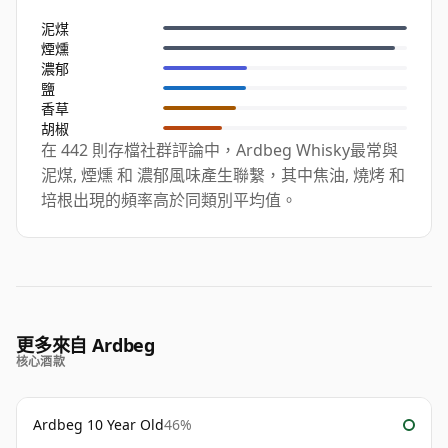
泥煤
煙燻
濃郁
鹽
香草
胡椒
在 442 則存檔社群評論中，Ardbeg Whisky最常與
泥煤, 煙燻 和 濃郁風味產生聯繫，其中焦油, 燒烤 和
培根出現的頻率高於同類別平均值。
更多來自 Ardbeg
核心酒款
Ardbeg 10 Year Old
46%