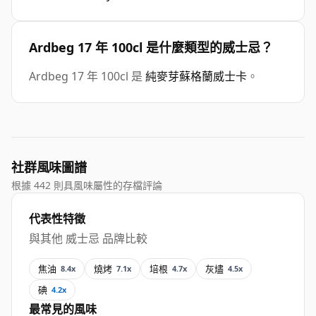
Ardbeg 17 年 100cl 是什麼類型的威士忌？
Ardbeg 17 年 100cl 是
純麥芽蘇格蘭威士卡
。
社群風味圖譜
根據 442 則具風味屬性的存檔評論
代表性特徵
與其他 威士忌 品牌比較
焦油
燒烤
培根
灰燼
8.4x
7.1x
4.7x
4.5x
碘
4.2x
最常見的風味