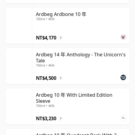
Ardbeg Ardbone 10 年
700ml • 46%
NT$4,170
?
Ardbeg 14 年 Anthology - The Unicorn's
Tale
700ml • 46%
NT$4,500
?
Ardbeg 10 年 With Limited Edition
Sleeve
700ml • 46%
NT$3,230
?