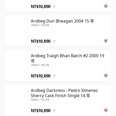
NT$10,890
?
Ardbeg Dun Bheagan 2004 15 年
700ml • 58.6%
NT$10,890
?
Ardbeg Traigh Bhan Batch #2 2000 19
年
700ml • 46.2%
NT$10,890
?
Ardbeg Darkness - Pedro Ximenez
Sherry Cask Finish Single 14 年
500ml • 52.2%
NT$10,890
?