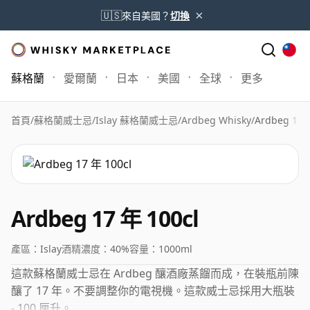
×
🇺🇸
來自美國？
切換
蘇格蘭
愛爾蘭
日本
美國
全球
更多
首頁
/
蘇格蘭威士忌
/
Islay 蘇格蘭威士忌
/
Ardbeg Whisky
/
Ardbeg 17 
Ardbeg 17 年 100cl
產區：
Islay
酒精濃度：
40%
容量：
1000ml
這款蘇格蘭威士忌在 Ardbeg 釀酒廠蒸餾而成，在裝瓶前陳
釀了 17 年。不要調整你的電視機。這款威士忌採用大瓶裝
- 100 厘升。