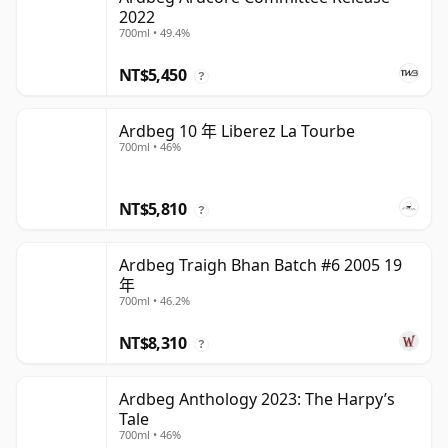
2022
700ml • 49.4%
NT$5,450
?
Ardbeg 10 年 Liberez La Tourbe
700ml • 46%
NT$5,810
?
Ardbeg Traigh Bhan Batch #6 2005 19
年
700ml • 46.2%
NT$8,310
?
Ardbeg Anthology 2023: The Harpy’s
Tale
700ml • 46%