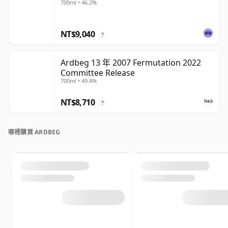
700ml • 46.2%
NT$9,040
?
Ardbeg 13 年 2007 Fermutation 2022
Committee Release
700ml • 49.4%
NT$8,710
?
哪裡購買 ARDBEG