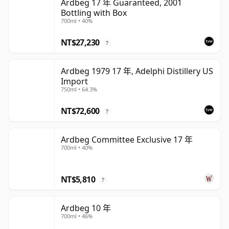
Ardbeg 17 年 Guaranteed, 2001
Bottling with Box
700ml • 40%
NT$27,230
?
Ardbeg 1979 17 年, Adelphi Distillery US
Import
750ml • 64.3%
NT$72,600
?
Ardbeg Committee Exclusive 17 年
700ml • 40%
NT$5,810
?
Ardbeg 10 年
700ml • 46%