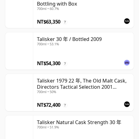
Bottling with Box
700ml • 60.7%
NT$63,350
?
Talisker 30 年 / Bottled 2009
700ml • 53.1%
NT$54,300
?
Talisker 1979 22 年, The Old Malt Cask,
Directors Tactical Selection 2001
700ml • 50%
Bottling
NT$72,400
?
Talisker Natural Cask Strength 30 年
700ml • 51.9%