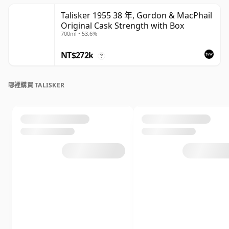
Talisker 1955 38 年, Gordon & MacPhail
Original Cask Strength with Box
700ml • 53.6%
NT$272k
?
哪裡購買 TALISKER