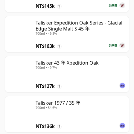
NT$145k
免運費
?
Talisker Expedition Oak Series - Glacial
Edge Single Malt S 45 年
700ml • 49.8%
NT$163k
免運費
?
Talisker 43 年 Xpedition Oak
700ml • 49.7%
NT$127k
?
Talisker 1977 / 35 年
700ml • 54.6%
NT$136k
?