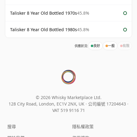
Talisker 8 Year Old Bottled 1970s
45.8%
Talisker 8 Year Old Bottled 1980s
45.8%
供應狀況:
良好
一般
有限
© 2026 Whisky Marketplace Ltd.
128 City Road, London, EC1V 2NX, UK ·
公司編號 17204643
·
VAT 519 9116 71
搜尋
隱私權政策