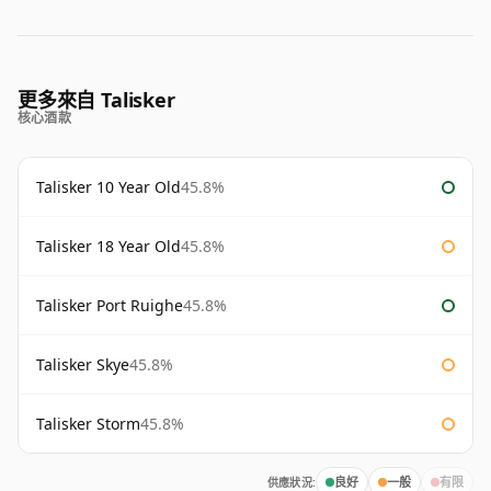
更多來自 Talisker
核心酒款
Talisker 10 Year Old
45.8%
Talisker 18 Year Old
45.8%
Talisker Port Ruighe
45.8%
Talisker Skye
45.8%
Talisker Storm
45.8%
供應狀況:
良好
一般
有限