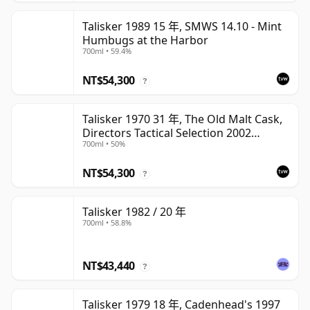
Talisker 1989 15 年, SMWS 14.10 - Mint
Humbugs at the Harbor
700ml • 59.4%
NT$54,300
?
Talisker 1970 31 年, The Old Malt Cask,
Directors Tactical Selection 2002
700ml • 50%
Bottling
NT$54,300
?
Talisker 1982 / 20 年
700ml • 58.8%
NT$43,440
?
Talisker 1979 18 年, Cadenhead's 1997