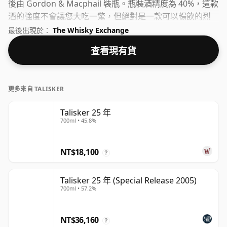
後由 Gordon & Macphail 裝瓶。瓶裝酒精度為 40%，這款
酒的強度不會讓您大吃一驚，但絕對是一款可以暢飲的烈
酒。
最後出現於：
The Whisky Exchange
查看現有貨
更多來自 TALISKER
Talisker 25 年
700ml • 45.8%
NT$18,100
?
Talisker 25 年 (Special Release 2005)
700ml • 57.2%
NT$36,160
?