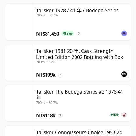
Talisker 1978 / 41 年 / Bodega Series
700ml • 50.7%
NT$81,450
省 31%
?
Talisker 1981 20 年, Cask Strength
Limited Edition 2002 Bottling with Box
700ml • 62%
NT$109k
?
Talisker The Bodega Series #2 1978 41
年
700ml • 50.7%
NT$118k
免運費
?
Talisker Connoisseurs Choice 1953 24