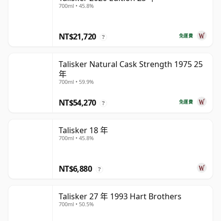
700ml • 45.8%
NT$21,720
免運費
?
Talisker Natural Cask Strength 1975 25
年
700ml • 59.9%
NT$54,270
免運費
?
Talisker 18 年
700ml • 45.8%
NT$6,880
?
Talisker 27 年 1993 Hart Brothers
700ml • 50.5%