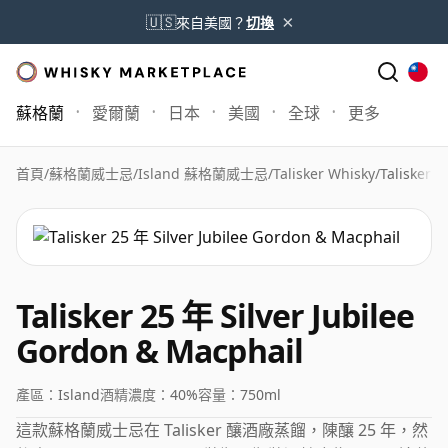
×
🇺🇸
來自美國？
切換
蘇格蘭
愛爾蘭
日本
美國
全球
更多
首頁
/
蘇格蘭威士忌
/
Island 蘇格蘭威士忌
/
Talisker Whisky
/
Talisker 
Talisker 25 年 Silver Jubilee
Gordon & Macphail
產區：
Island
酒精濃度：
40%
容量：
750ml
這款蘇格蘭威士忌在 Talisker 釀酒廠蒸餾，陳釀 25 年，然