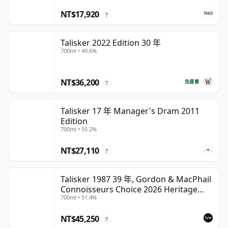
NT$17,920
?
Talisker 2022 Edition 30 年
700ml • 49.6%
NT$36,200
免運費
?
Talisker 17 年 Manager's Dram 2011
Edition
700ml • 55.2%
NT$27,110
?
Talisker 1987 39 年, Gordon & MacPhail
Connoisseurs Choice 2026 Heritage
700ml • 51.4%
Bottling
NT$45,250
?