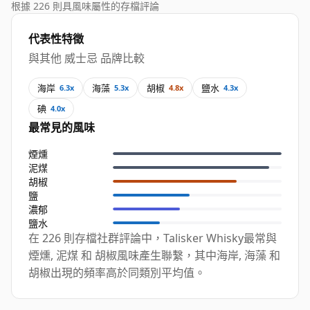
根據 226 則具風味屬性的存檔評論
代表性特徵
與其他 威士忌 品牌比較
海岸
海藻
胡椒
鹽水
6.3x
5.3x
4.8x
4.3x
碘
4.0x
最常見的風味
煙燻
泥煤
胡椒
鹽
濃郁
鹽水
在 226 則存檔社群評論中，Talisker Whisky最常與
煙燻, 泥煤 和 胡椒風味產生聯繫，其中海岸, 海藻 和
胡椒出現的頻率高於同類別平均值。