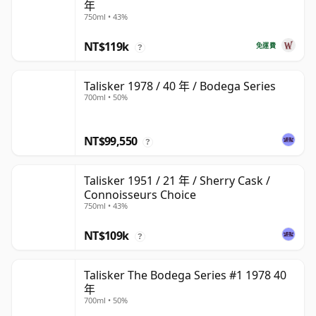
年
750ml • 43%
NT$119k
免運費
?
Talisker 1978 / 40 年 / Bodega Series
700ml • 50%
NT$99,550
?
Talisker 1951 / 21 年 / Sherry Cask /
Connoisseurs Choice
750ml • 43%
NT$109k
?
Talisker The Bodega Series #1 1978 40
年
700ml • 50%