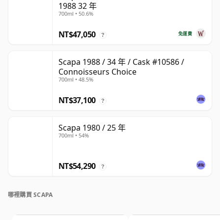
1988 32 年
700ml • 50.6%
NT$47,050
免運費
?
Scapa 1988 / 34 年 / Cask #10586 /
Connoisseurs Choice
700ml • 48.5%
NT$37,100
?
Scapa 1980 / 25 年
700ml • 54%
NT$54,290
?
哪裡購買 SCAPA