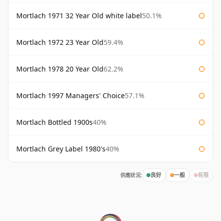
Mortlach 1971 32 Year Old white label
50.1%
Mortlach 1972 23 Year Old
59.4%
Mortlach 1978 20 Year Old
62.2%
Mortlach 1997 Managers' Choice
57.1%
Mortlach Bottled 1900s
40%
Mortlach Grey Label 1980's
40%
供應狀況:
良好
一般
有限