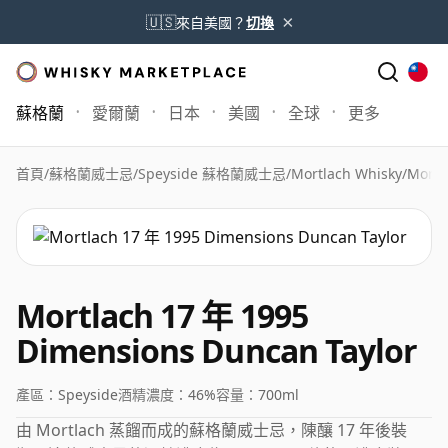
×
🇺🇸
來自美國？
切換
蘇格蘭
愛爾蘭
日本
美國
全球
更多
首頁
/
蘇格蘭威士忌
/
Speyside 蘇格蘭威士忌
/
Mortlach Whisky
/
Mortl
Mortlach 17 年 1995
Dimensions Duncan Taylor
產區：
Speyside
酒精濃度：
46%
容量：
700ml
由 Mortlach 蒸餾而成的蘇格蘭威士忌，陳釀 17 年後裝