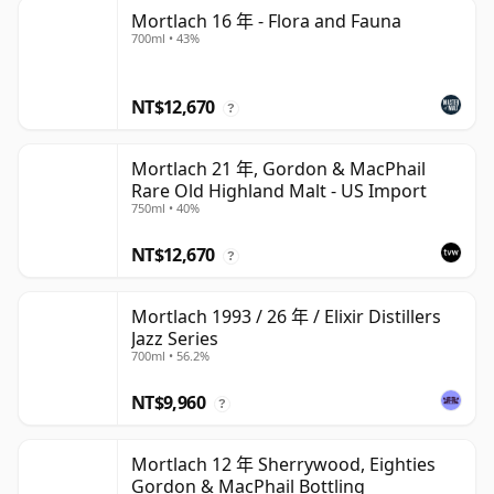
Mortlach 16 年 - Flora and Fauna
700ml • 43%
NT$12,670
?
Mortlach 21 年, Gordon & MacPhail
Rare Old Highland Malt - US Import
750ml • 40%
NT$12,670
?
Mortlach 1993 / 26 年 / Elixir Distillers
Jazz Series
700ml • 56.2%
NT$9,960
?
Mortlach 12 年 Sherrywood, Eighties
Gordon & MacPhail Bottling