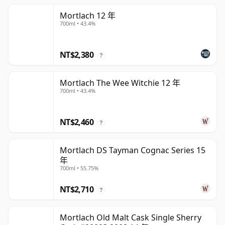
Mortlach 12 年
700ml • 43.4%
NT$2,380
?
Mortlach The Wee Witchie 12 年
700ml • 43.4%
NT$2,460
?
Mortlach DS Tayman Cognac Series 15
年
700ml • 55.75%
NT$2,710
?
Mortlach Old Malt Cask Single Sherry