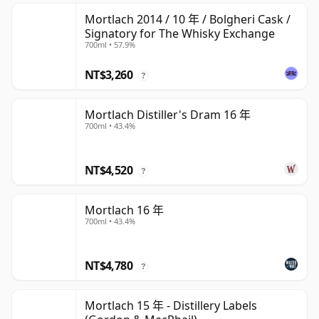
Mortlach 2014 / 10 年 / Bolgheri Cask /
Signatory for The Whisky Exchange
700ml • 57.9%
NT$3,260
?
Mortlach Distiller's Dram 16 年
700ml • 43.4%
NT$4,520
?
Mortlach 16 年
700ml • 43.4%
NT$4,780
?
Mortlach 15 年 - Distillery Labels