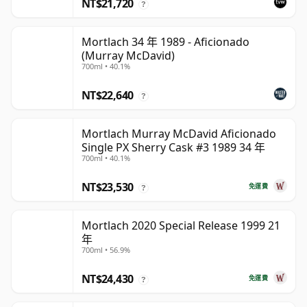
NT$21,720
?
Mortlach 34 年 1989 - Aficionado
(Murray McDavid)
700ml • 40.1%
NT$22,640
?
Mortlach Murray McDavid Aficionado
Single PX Sherry Cask #3 1989 34 年
700ml • 40.1%
NT$23,530
免運費
?
Mortlach 2020 Special Release 1999 21
年
700ml • 56.9%
NT$24,430
免運費
?