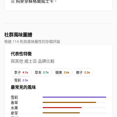
是
純麥芽蘇格蘭威士卡
。
社群風味圖譜
根據 114 則具風味屬性的存檔評論
代表性特徵
與其他 威士忌 品牌比較
李子
草本
糖果
椰子
4.1x
2.7x
2.6x
2.3x
雪莉
2.3x
最常見的風味
雪莉
香草
水果
麥芽