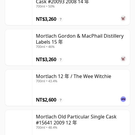
Cask #20093 2008 14 年
700ml • 50%
NT$3,260
?
Mortlach Gordon & MacPhail Distillery
Labels 15 年
700ml • 46%
NT$3,260
?
Mortlach 12 年 / The Wee Witchie
700ml • 43.4%
NT$2,600
?
Mortlach Old Particular Single Cask
#15641 2009 12 年
700ml • 48.4%