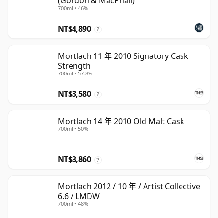
(Gordon & MacPhail)
700ml • 46%
NT$4,890
?
Mortlach 11 年 2010 Signatory Cask
Strength
700ml • 57.8%
NT$3,580
?
Mortlach 14 年 2010 Old Malt Cask
700ml • 50%
NT$3,860
?
Mortlach 2012 / 10 年 / Artist Collective
6.6 / LMDW
700ml • 48%