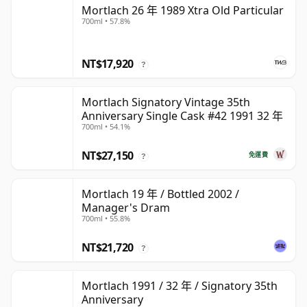
Mortlach 26 年 1989 Xtra Old Particular
700ml • 57.8%
NT$17,920
?
Mortlach Signatory Vintage 35th
Anniversary Single Cask #42 1991 32 年
700ml • 54.1%
NT$27,150
免運費
?
Mortlach 19 年 / Bottled 2002 /
Manager's Dram
700ml • 55.8%
NT$21,720
?
Mortlach 1991 / 32 年 / Signatory 35th
Anniversary