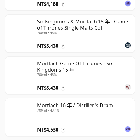
NT$4,160
?
Six Kingdoms & Mortlach 15 年 - Game
of Thrones Single Malts Col
700ml • 46%
NT$5,430
?
Mortlach Game Of Thrones - Six
Kingdoms 15 年
700ml • 46%
NT$5,430
?
Mortlach 16 年 / Distiller's Dram
700ml • 43.4%
NT$4,530
?