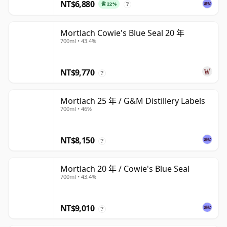
NT$6,880
省 22%
?
Mortlach Cowie's Blue Seal 20 年
700ml • 43.4%
NT$9,770
?
Mortlach 25 年 / G&M Distillery Labels
700ml • 46%
NT$8,150
?
Mortlach 20 年 / Cowie's Blue Seal
700ml • 43.4%
NT$9,010
?