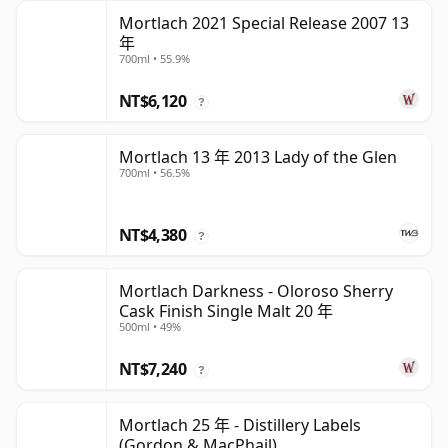
Mortlach 2021 Special Release 2007 13
年
700ml • 55.9%
NT$6,120
?
Mortlach 13 年 2013 Lady of the Glen
700ml • 56.5%
NT$4,380
?
Mortlach Darkness - Oloroso Sherry
Cask Finish Single Malt 20 年
500ml • 49%
NT$7,240
?
Mortlach 25 年 - Distillery Labels
(Gordon & MacPhail)