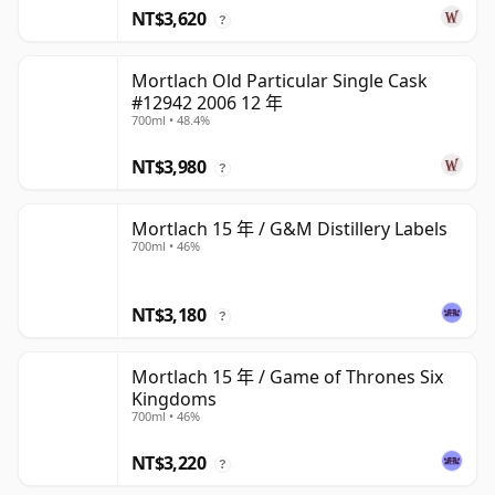
NT$3,620
?
Mortlach Old Particular Single Cask
#12942 2006 12 年
700ml • 48.4%
NT$3,980
?
Mortlach 15 年 / G&M Distillery Labels
700ml • 46%
NT$3,180
?
Mortlach 15 年 / Game of Thrones Six
Kingdoms
700ml • 46%
NT$3,220
?