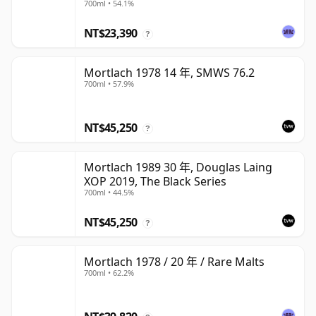
700ml • 54.1%
NT$23,390
?
Mortlach 1978 14 年, SMWS 76.2
700ml • 57.9%
NT$45,250
?
Mortlach 1989 30 年, Douglas Laing
XOP 2019, The Black Series
700ml • 44.5%
NT$45,250
?
Mortlach 1978 / 20 年 / Rare Malts
700ml • 62.2%