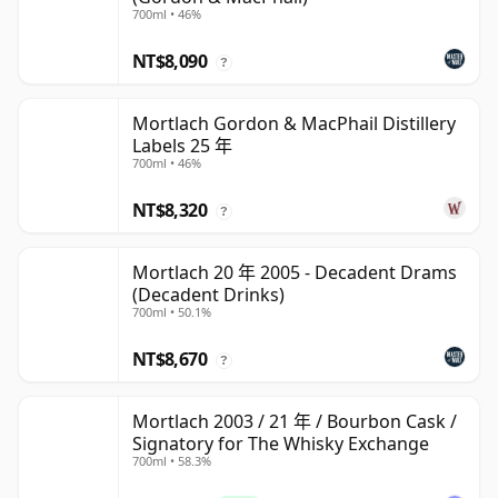
700ml • 46%
NT$8,090
?
Mortlach Gordon & MacPhail Distillery
Labels 25 年
700ml • 46%
NT$8,320
?
Mortlach 20 年 2005 - Decadent Drams
(Decadent Drinks)
700ml • 50.1%
NT$8,670
?
Mortlach 2003 / 21 年 / Bourbon Cask /
Signatory for The Whisky Exchange
700ml • 58.3%