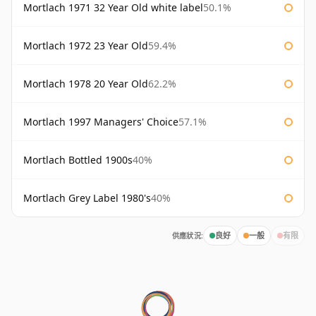
Mortlach 1971 32 Year Old white label
50.1%
Mortlach 1972 23 Year Old
59.4%
Mortlach 1978 20 Year Old
62.2%
Mortlach 1997 Managers' Choice
57.1%
Mortlach Bottled 1900s
40%
Mortlach Grey Label 1980's
40%
供應狀況:
良好
一般
有限