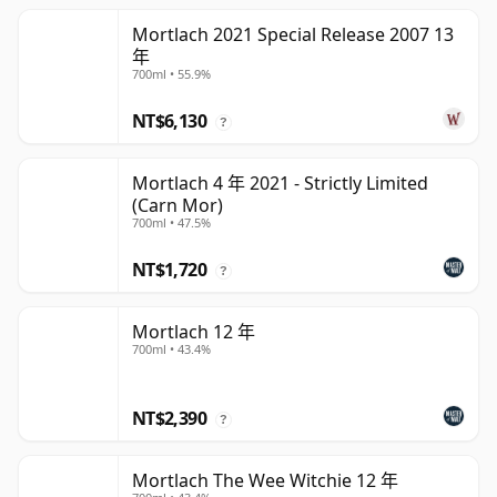
Mortlach 2021 Special Release 2007 13
年
700ml • 55.9%
NT$6,130
?
Mortlach 4 年 2021 - Strictly Limited
(Carn Mor)
700ml • 47.5%
NT$1,720
?
Mortlach 12 年
700ml • 43.4%
NT$2,390
?
Mortlach The Wee Witchie 12 年