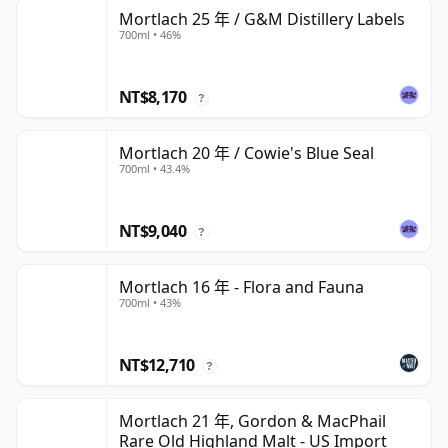
Mortlach 25 年 / G&M Distillery Labels
700ml • 46%
NT$8,170
?
Mortlach 20 年 / Cowie's Blue Seal
700ml • 43.4%
NT$9,040
?
Mortlach 16 年 - Flora and Fauna
700ml • 43%
NT$12,710
?
Mortlach 21 年, Gordon & MacPhail
Rare Old Highland Malt - US Import