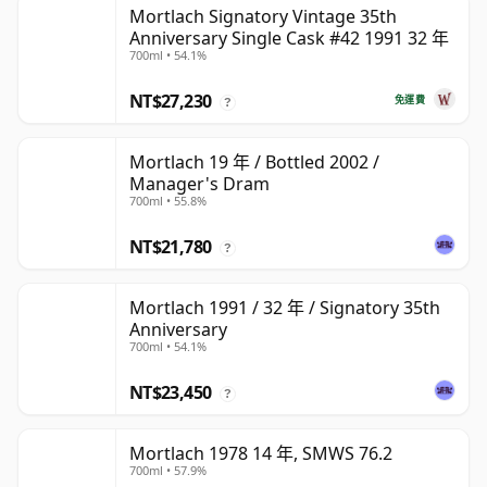
Mortlach Signatory Vintage 35th
Anniversary Single Cask #42 1991 32 年
700ml • 54.1%
NT$27,230
免運費
?
Mortlach 19 年 / Bottled 2002 /
Manager's Dram
700ml • 55.8%
NT$21,780
?
Mortlach 1991 / 32 年 / Signatory 35th
Anniversary
700ml • 54.1%
NT$23,450
?
Mortlach 1978 14 年, SMWS 76.2
700ml • 57.9%