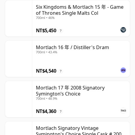
Six Kingdoms & Mortlach 15 年 - Game
of Thrones Single Malts Col
700ml • 46%
NT$5,450
?
Mortlach 16 年 / Distiller's Dram
700ml • 43.4%
NT$4,540
?
Mortlach 17 年 2008 Signatory
Symington’s Choice
700ml • 48.9%
NT$4,360
?
Mortlach Signatory Vintage
Symington's Choice Single Cask # 2007