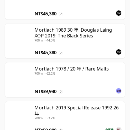
NT$45,380
?
Mortlach 1989 30 年, Douglas Laing
XOP 2019, The Black Series
700ml • 44.5%
NT$45,380
?
Mortlach 1978 / 20 年 / Rare Malts
700ml • 62.2%
NT$39,930
?
Mortlach 2019 Special Release 1992 26
年
700ml • 53.2%
免運費