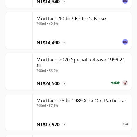
NT$14,340
?
Mortlach 10 年 / Editor's Nose
700ml • 60.5%
NT$14,490
?
Mortlach 2020 Special Release 1999 21
年
700ml • 56.9%
NT$24,500
免運費
?
Mortlach 26 年 1989 Xtra Old Particular
700ml • 57.8%
NT$17,970
?