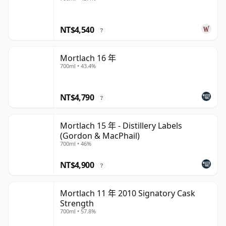
NT$4,540
?
Mortlach 16 年
700ml • 43.4%
NT$4,790
?
Mortlach 15 年 - Distillery Labels
(Gordon & MacPhail)
700ml • 46%
NT$4,900
?
Mortlach 11 年 2010 Signatory Cask
Strength
700ml • 57.8%