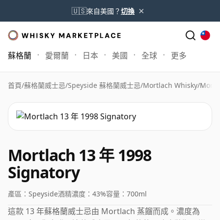
×
🇺🇸
來自美國？
切換
蘇格蘭
愛爾蘭
日本
美國
全球
更多
首頁
/
蘇格蘭威士忌
/
Speyside 蘇格蘭威士忌
/
Mortlach Whisky
/
Mortl
Mortlach 13 年 1998
Signatory
產區：
Speyside
酒精濃度：
43%
容量：
700ml
這款 13 年蘇格蘭威士忌由 Mortlach 蒸餾而成。濃度為