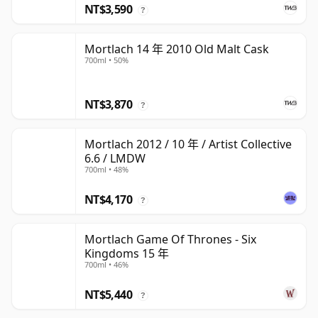
NT$3,590
?
Mortlach 14 年 2010 Old Malt Cask
700ml • 50%
NT$3,870
?
Mortlach 2012 / 10 年 / Artist Collective
6.6 / LMDW
700ml • 48%
NT$4,170
?
Mortlach Game Of Thrones - Six
Kingdoms 15 年
700ml • 46%
NT$5,440
?