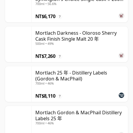
700ml • 56.6%
17 年
NT$6,170
?
Mortlach Darkness - Oloroso Sherry
Cask Finish Single Malt 20 年
500ml • 49%
NT$7,260
?
Mortlach 25 年 - Distillery Labels
(Gordon & MacPhail)
700ml • 46%
NT$8,110
?
Mortlach Gordon & MacPhail Distillery
Labels 25 年
700ml • 46%