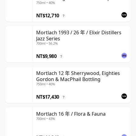
750ml • 40%
NT$12,710
?
Mortlach 1993 / 26 年 / Elixir Distillers
Jazz Series
700ml • 56.2%
NT$9,980
?
Mortlach 12 年 Sherrywood, Eighties
Gordon & MacPhail Bottling
750ml • 40%
NT$17,430
?
Mortlach 16 年 / Flora & Fauna
700ml • 43%