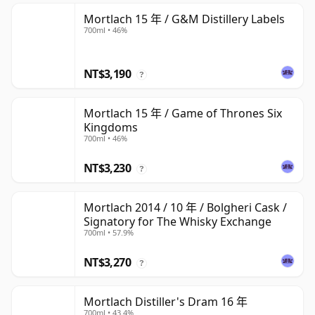
Mortlach 15 年 / G&M Distillery Labels
700ml • 46%
NT$3,190
?
Mortlach 15 年 / Game of Thrones Six
Kingdoms
700ml • 46%
NT$3,230
?
Mortlach 2014 / 10 年 / Bolgheri Cask /
Signatory for The Whisky Exchange
700ml • 57.9%
NT$3,270
?
Mortlach Distiller's Dram 16 年
700ml • 43.4%