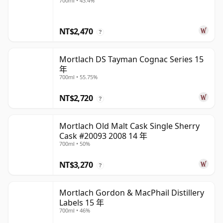
700ml • 43.4%
NT$2,470
?
Mortlach DS Tayman Cognac Series 15
年
700ml • 55.75%
NT$2,720
?
Mortlach Old Malt Cask Single Sherry
Cask #20093 2008 14 年
700ml • 50%
NT$3,270
?
Mortlach Gordon & MacPhail Distillery
Labels 15 年
700ml • 46%