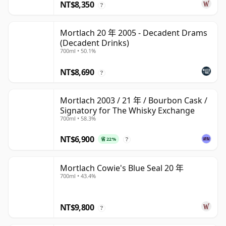
NT$8,350
?
Mortlach 20 年 2005 - Decadent Drams
(Decadent Drinks)
700ml • 50.1%
NT$8,690
?
Mortlach 2003 / 21 年 / Bourbon Cask /
Signatory for The Whisky Exchange
700ml • 58.3%
NT$6,900
省 22%
?
Mortlach Cowie's Blue Seal 20 年
700ml • 43.4%
NT$9,800
?