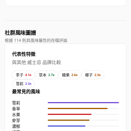
社群風味圖譜
根據 114 則具風味屬性的存檔評論
代表性特徵
與其他 威士忌 品牌比較
李子
草本
糖果
椰子
4.1x
2.7x
2.6x
2.3x
雪莉
2.3x
最常見的風味
雪莉
香草
水果
麥芽
濃郁