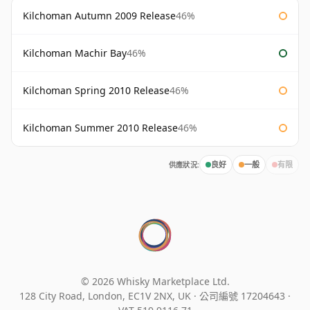
Kilchoman Autumn 2009 Release
46%
Kilchoman Machir Bay
46%
Kilchoman Spring 2010 Release
46%
Kilchoman Summer 2010 Release
46%
供應狀況:
良好
一般
有限
© 2026 Whisky Marketplace Ltd.
128 City Road, London, EC1V 2NX, UK ·
公司編號 17204643
·