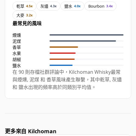
乾草
灰燼
鹽水
Bourbon
4.5x
4.3x
4.0x
3.4x
大麥
3.2x
最常見的風味
煙燻
泥煤
香草
水果
胡椒
鹽水
在 90 則存檔社群評論中，Kilchoman Whisky最常
與煙燻, 泥煤 和 香草風味產生聯繫，其中乾草, 灰燼
和 鹽水出現的頻率高於同類別平均值。
更多來自 Kilchoman