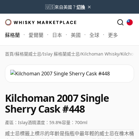
×
🇺🇸
來自美國？
切換
蘇格蘭
愛爾蘭
日本
美國
全球
更多
首頁
/
蘇格蘭威士忌
/
Islay 蘇格蘭威士忌
/
Kilchoman Whisky
/
Kilchoma
Kilchoman 2007 Single
Sherry Cask #448
產區：
Islay
酒精濃度：
59.8%
容量：
700ml
威士忌標籤上標示的年齡是指瓶中最年輕的威士忌在橡木桶