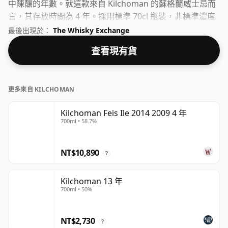
中陳釀的年數。就這款來自 Kilchoman 的蘇格蘭威士忌而
言，其存放時間為 4 年。採用標準 70cl 瓶裝，非標準濃度
為 59.8%。
最後出現於：
The Whisky Exchange
查看現有貨
更多來自 KILCHOMAN
Kilchoman Feis Ile 2014 2009 4 年
700ml • 58.7%
NT$10,890
?
Kilchoman 13 年
700ml • 50%
NT$2,730
?