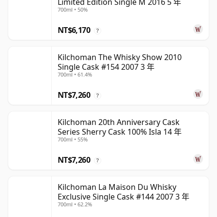
Limited Edition Single M 2016 5 年
700ml • 50%
NT$6,170
?
Kilchoman The Whisky Show 2010
Single Cask #154 2007 3 年
700ml • 61.4%
NT$7,260
?
Kilchoman 20th Anniversary Cask
Series Sherry Cask 100% Isla 14 年
700ml • 55%
NT$7,260
?
Kilchoman La Maison Du Whisky
Exclusive Single Cask #144 2007 3 年
700ml • 62.2%