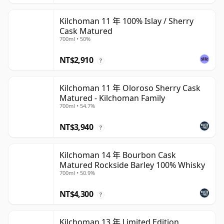
Kilchoman 11 年 100% Islay / Sherry
Cask Matured
700ml • 50%
NT$2,910
?
Kilchoman 11 年 Oloroso Sherry Cask
Matured - Kilchoman Family
700ml • 54.7%
NT$3,940
?
Kilchoman 14 年 Bourbon Cask
Matured Rockside Barley 100% Whisky
700ml • 50.9%
NT$4,300
?
Kilchoman 13 年 Limited Edition