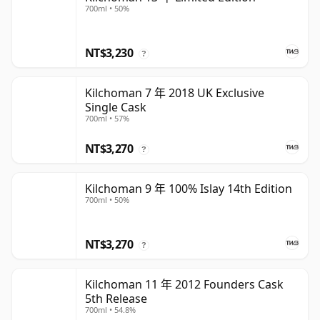
700ml • 50%
NT$3,230
?
Kilchoman 7 年 2018 UK Exclusive
Single Cask
700ml • 57%
NT$3,270
?
Kilchoman 9 年 100% Islay 14th Edition
700ml • 50%
NT$3,270
?
Kilchoman 11 年 2012 Founders Cask
5th Release
700ml • 54.8%