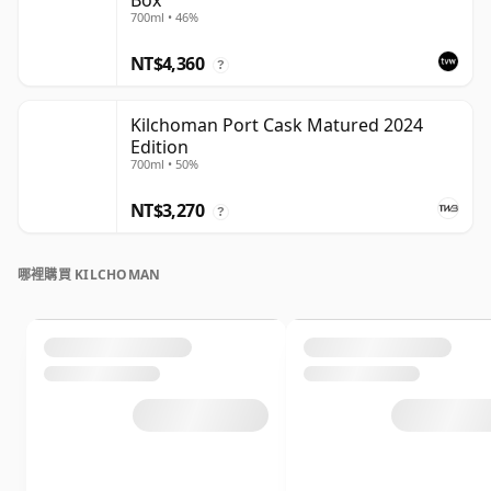
Box
700ml • 46%
NT$4,360
?
Kilchoman Port Cask Matured 2024
Edition
700ml • 50%
NT$3,270
?
哪裡購買 KILCHOMAN