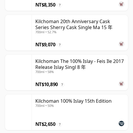
NT$8,350
?
Kilchoman 20th Anniversary Cask
Series Sherry Cask Single Ma 15 年
700ml • 52.7%
NT$9,070
?
Kilchoman The 100% Islay - Feis Ile 2017
Release Islay Singl 8 年
700ml • 58%
NT$10,890
?
Kilchoman 100% Islay 15th Edition
700ml • 50%
NT$2,650
?