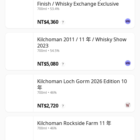
Finish / Whisky Exchange Exclusive
700ml • 53.4%
NT$4,360
?
Kilchoman 2011 / 11 年 / Whisky Show
2023
700ml • 54.5%
NT$5,080
?
Kilchoman Loch Gorm 2026 Edition 10
年
700ml • 46%
NT$2,720
?
Kilchoman Rockside Farm 11 年
700ml • 46%