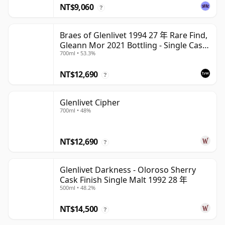
NT$9,060
?
Braes of Glenlivet 1994 27 年 Rare Find,
Gleann Mor 2021 Bottling - Single Cask
700ml • 53.3%
165617
NT$12,690
?
Glenlivet Cipher
700ml • 48%
NT$12,690
?
Glenlivet Darkness - Oloroso Sherry
Cask Finish Single Malt 1992 28 年
500ml • 48.2%
NT$14,500
?