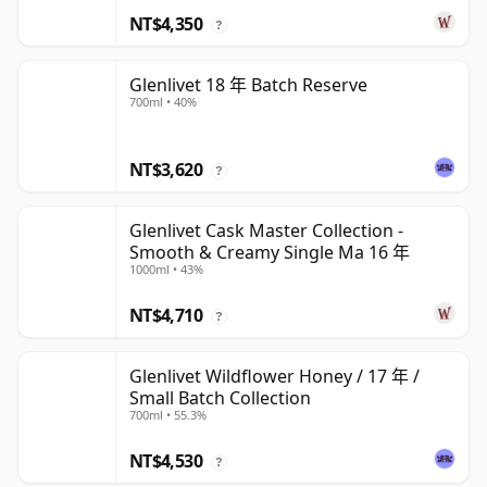
NT$4,350
?
Glenlivet 18 年 Batch Reserve
700ml • 40%
NT$3,620
?
Glenlivet Cask Master Collection -
Smooth & Creamy Single Ma 16 年
1000ml • 43%
NT$4,710
?
Glenlivet Wildflower Honey / 17 年 /
Small Batch Collection
700ml • 55.3%
NT$4,530
?