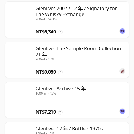
Glenlivet 2007 / 12 年 / Signatory for
The Whisky Exchange
700ml • 64.1%
NT$6,340
?
Glenlivet The Sample Room Collection
21 年
700ml • 43%
NT$9,060
?
Glenlivet Archive 15 年
1000ml • 43%
NT$7,210
?
Glenlivet 12 年 / Bottled 1970s
750ml • 40%