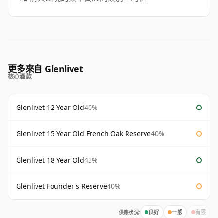
更多來自 Glenlivet
核心酒款
Glenlivet 12 Year Old
40%
Glenlivet 15 Year Old French Oak Reserve
40%
Glenlivet 18 Year Old
43%
Glenlivet Founder's Reserve
40%
供應狀況:
良好
一般
有限