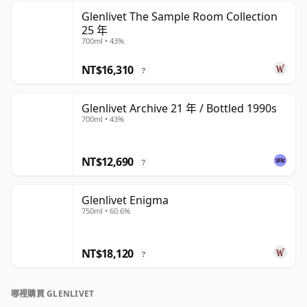
Glenlivet The Sample Room Collection
25 年
700ml • 43%
NT$16,310
?
Glenlivet Archive 21 年 / Bottled 1990s
700ml • 43%
NT$12,690
?
Glenlivet Enigma
750ml • 60.6%
NT$18,120
?
哪裡購買 GLENLIVET