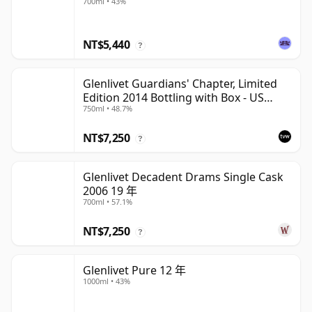
700ml • 43%
NT$5,440
?
Glenlivet Guardians' Chapter, Limited
Edition 2014 Bottling with Box - US
750ml • 48.7%
Import
NT$7,250
?
Glenlivet Decadent Drams Single Cask
2006 19 年
700ml • 57.1%
NT$7,250
?
Glenlivet Pure 12 年
1000ml • 43%