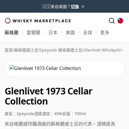
×
🇺🇸
來自美國？
切換
蘇格蘭
愛爾蘭
日本
美國
全球
更多
首頁
/
蘇格蘭威士忌
/
Speyside 蘇格蘭威士忌
/
Glenlivet Whisky
/
Glenli
Glenlivet 1973 Cellar
Collection
產區：
Speyside
酒精濃度：
49%
容量：
700ml
來自格蘭威特釀酒廠的蘇格蘭威士忌的代表。酒精度為