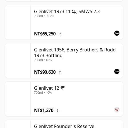
Glenlivet 1973 11 年, SMWS 2.3
750ml • 59.2%
NT$65,250
?
Glenlivet 1956, Berry Brothers & Rudd
1973 Bottling
750ml • 40%
NT$90,630
?
Glenlivet 12 年
700ml • 40%
NT$1,270
?
Glenlivet Founder's Reserve