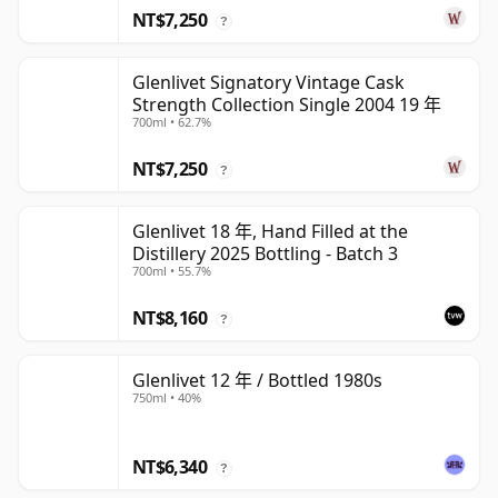
NT$7,250
?
Glenlivet Signatory Vintage Cask
Strength Collection Single 2004 19 年
700ml • 62.7%
NT$7,250
?
Glenlivet 18 年, Hand Filled at the
Distillery 2025 Bottling - Batch 3
700ml • 55.7%
NT$8,160
?
Glenlivet 12 年 / Bottled 1980s
750ml • 40%
NT$6,340
?