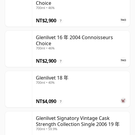
Choice
700ml • 46%
NT$2,900
?
Glenlivet 16 年 2004 Connoisseurs
Choice
700ml • 46%
NT$2,900
?
Glenlivet 18 年
700ml • 40%
NT$4,090
?
Glenlivet Signatory Vintage Cask
Strength Collection Single 2006 19 年
700ml • 59.9%