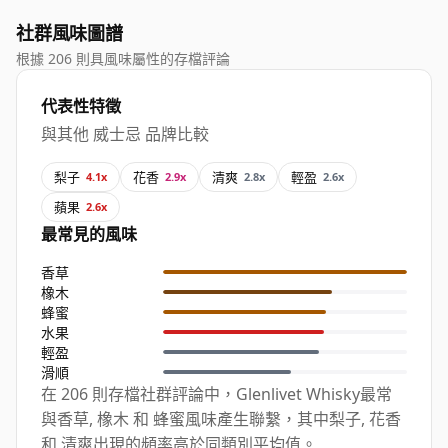
社群風味圖譜
根據 206 則具風味屬性的存檔評論
代表性特徵
與其他 威士忌 品牌比較
梨子
花香
清爽
輕盈
4.1x
2.9x
2.8x
2.6x
蘋果
2.6x
最常見的風味
香草
橡木
蜂蜜
水果
輕盈
滑順
在 206 則存檔社群評論中，Glenlivet Whisky最常
與香草, 橡木 和 蜂蜜風味產生聯繫，其中梨子, 花香
和 清爽出現的頻率高於同類別平均值。