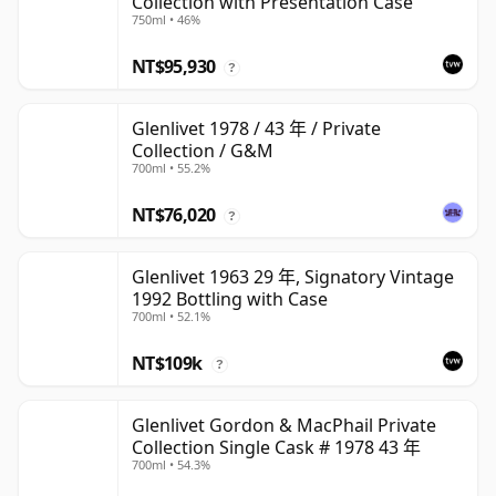
Collection with Presentation Case
750ml • 46%
NT$95,930
?
Glenlivet 1978 / 43 年 / Private
Collection / G&M
700ml • 55.2%
NT$76,020
?
Glenlivet 1963 29 年, Signatory Vintage
1992 Bottling with Case
700ml • 52.1%
NT$109k
?
Glenlivet Gordon & MacPhail Private
Collection Single Cask # 1978 43 年
700ml • 54.3%