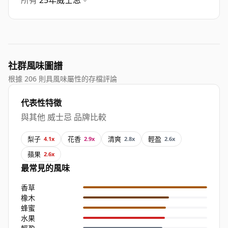
所有
25年威士忌
。
社群風味圖譜
根據 206 則具風味屬性的存檔評論
代表性特徵
與其他 威士忌 品牌比較
梨子
花香
清爽
輕盈
4.1x
2.9x
2.8x
2.6x
蘋果
2.6x
最常見的風味
香草
橡木
蜂蜜
水果