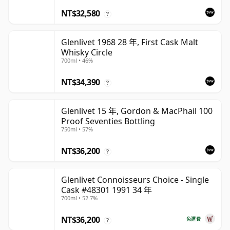
NT$32,580
?
Glenlivet 1968 28 年, First Cask Malt
Whisky Circle
700ml • 46%
NT$34,390
?
Glenlivet 15 年, Gordon & MacPhail 100
Proof Seventies Bottling
750ml • 57%
NT$36,200
?
Glenlivet Connoisseurs Choice - Single
Cask #48301 1991 34 年
700ml • 52.7%
NT$36,200
免運費
?