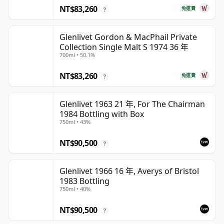
NT$83,260
免運費
?
Glenlivet Gordon & MacPhail Private
Collection Single Malt S 1974 36 年
700ml • 50.1%
NT$83,260
免運費
?
Glenlivet 1963 21 年, For The Chairman
1984 Bottling with Box
750ml • 43%
NT$90,500
?
Glenlivet 1966 16 年, Averys of Bristol
1983 Bottling
750ml • 40%
NT$90,500
?