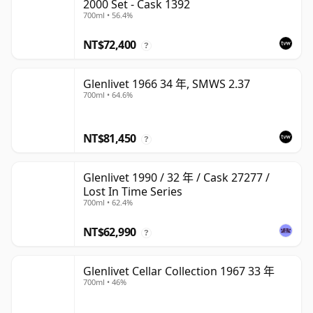
2000 Set - Cask 1392
700ml • 56.4%
NT$72,400
?
Glenlivet 1966 34 年, SMWS 2.37
700ml • 64.6%
NT$81,450
?
Glenlivet 1990 / 32 年 / Cask 27277 /
Lost In Time Series
700ml • 62.4%
NT$62,990
?
Glenlivet Cellar Collection 1967 33 年
700ml • 46%