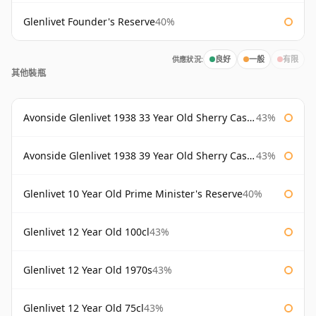
Glenlivet Founder's Reserve
40%
供應狀況:
良好
一般
有限
其他裝瓶
Avonside Glenlivet 1938 33 Year Old Sherry Cask Gordon & Macphail
43%
Avonside Glenlivet 1938 39 Year Old Sherry Cask Gordon & Macphail
43%
Glenlivet 10 Year Old Prime Minister's Reserve
40%
Glenlivet 12 Year Old 100cl
43%
Glenlivet 12 Year Old 1970s
43%
Glenlivet 12 Year Old 75cl
43%