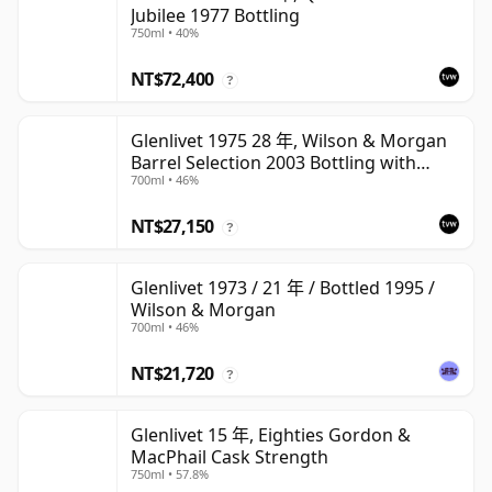
Jubilee 1977 Bottling
750ml • 40%
NT$72,400
?
Glenlivet 1975 28 年, Wilson & Morgan
Barrel Selection 2003 Bottling with
700ml • 46%
Wooden Box
NT$27,150
?
Glenlivet 1973 / 21 年 / Bottled 1995 /
Wilson & Morgan
700ml • 46%
NT$21,720
?
Glenlivet 15 年, Eighties Gordon &
MacPhail Cask Strength
750ml • 57.8%