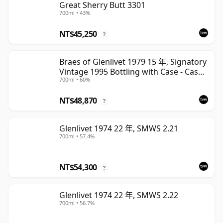
Great Sherry Butt 3301
700ml • 43%
NT$45,250
?
Braes of Glenlivet 1979 15 年, Signatory
Vintage 1995 Bottling with Case - Cask
700ml • 60%
16040
NT$48,870
?
Glenlivet 1974 22 年, SMWS 2.21
700ml • 57.4%
NT$54,300
?
Glenlivet 1974 22 年, SMWS 2.22
700ml • 56.7%