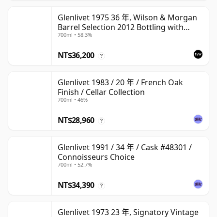
Glenlivet 1975 36 年, Wilson & Morgan
Barrel Selection 2012 Bottling with
700ml • 58.3%
Wooden Box
NT$36,200
?
Glenlivet 1983 / 20 年 / French Oak
Finish / Cellar Collection
700ml • 46%
NT$28,960
?
Glenlivet 1991 / 34 年 / Cask #48301 /
Connoisseurs Choice
700ml • 52.7%
NT$34,390
?
Glenlivet 1973 23 年, Signatory Vintage