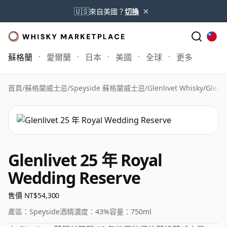
×
🇺🇸
來自美國？
切換
蘇格蘭
愛爾蘭
日本
美國
全球
更多
首頁
/
蘇格蘭威士忌
/
Speyside 蘇格蘭威士忌
/
Glenlivet Whisky
/
Glenl
Glenlivet 25 年 Royal
Wedding Reserve
售價 NT$54,300
產區：
Speyside
酒精濃度：
43%
容量：
750ml