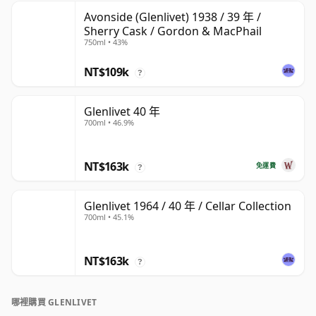
Avonside (Glenlivet) 1938 / 39 年 /
Sherry Cask / Gordon & MacPhail
750ml • 43%
NT$109k
?
Glenlivet 40 年
700ml • 46.9%
NT$163k
免運費
?
Glenlivet 1964 / 40 年 / Cellar Collection
700ml • 45.1%
NT$163k
?
哪裡購買 GLENLIVET