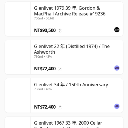
Glenlivet 1979 39 年, Gordon &
MacPhail Archive Release #19236
700ml • 50.6%
NT$90,500
?
Glenlivet 22 年 (Distilled 1974) / The
Ashworth
750ml • 43%
NT$72,400
?
Glenlivet 34 年 / 150th Anniversary
750ml • 40%
NT$72,400
?
Glenlivet 1967 33 年, 2000 Cellar