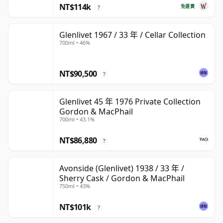
NT$114k
免運費
?
Glenlivet 1967 / 33 年 / Cellar Collection
700ml • 46%
NT$90,500
?
Glenlivet 45 年 1976 Private Collection
Gordon & MacPhail
700ml • 43.1%
NT$86,880
?
Avonside (Glenlivet) 1938 / 33 年 /
Sherry Cask / Gordon & MacPhail
750ml • 43%
NT$101k
?