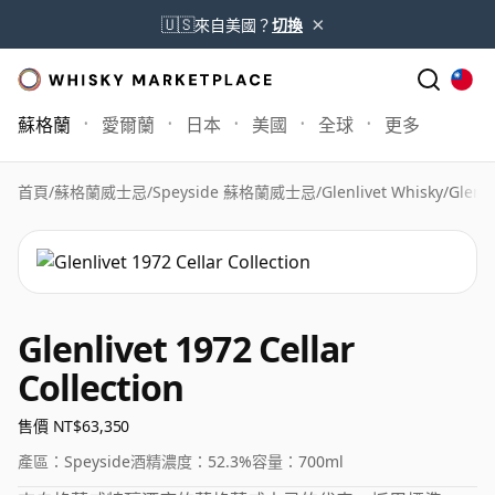
×
🇺🇸
來自美國？
切換
蘇格蘭
愛爾蘭
日本
美國
全球
更多
首頁
/
蘇格蘭威士忌
/
Speyside 蘇格蘭威士忌
/
Glenlivet Whisky
/
Glenli
Glenlivet 1972 Cellar
Collection
售價 NT$63,350
產區：
Speyside
酒精濃度：
52.3%
容量：
700ml