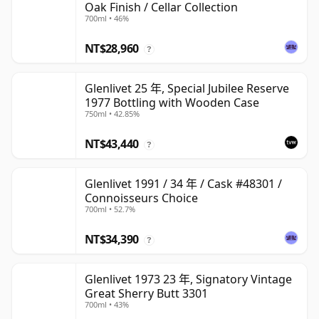
Oak Finish / Cellar Collection
700ml • 46%
NT$28,960
?
Glenlivet 25 年, Special Jubilee Reserve
1977 Bottling with Wooden Case
750ml • 42.85%
NT$43,440
?
Glenlivet 1991 / 34 年 / Cask #48301 /
Connoisseurs Choice
700ml • 52.7%
NT$34,390
?
Glenlivet 1973 23 年, Signatory Vintage
Great Sherry Butt 3301
700ml • 43%