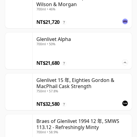
Wilson & Morgan
700ml • 46%
NT$21,720
?
Glenlivet Alpha
700ml • 50%
NT$21,680
?
Glenlivet 15 年, Eighties Gordon &
MacPhail Cask Strength
750ml • 57.8%
NT$32,580
?
Braes of Glenlivet 1994 12 年, SMWS
113.12 - Refreshingly Minty
700ml • 58.9%