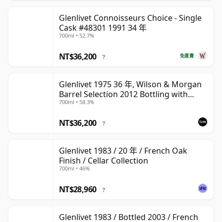
Glenlivet Connoisseurs Choice - Single
Cask #48301 1991 34 年
700ml • 52.7%
NT$36,200
免運費
?
Glenlivet 1975 36 年, Wilson & Morgan
Barrel Selection 2012 Bottling with
700ml • 58.3%
Wooden Box
NT$36,200
?
Glenlivet 1983 / 20 年 / French Oak
Finish / Cellar Collection
700ml • 46%
NT$28,960
?
Glenlivet 1983 / Bottled 2003 / French