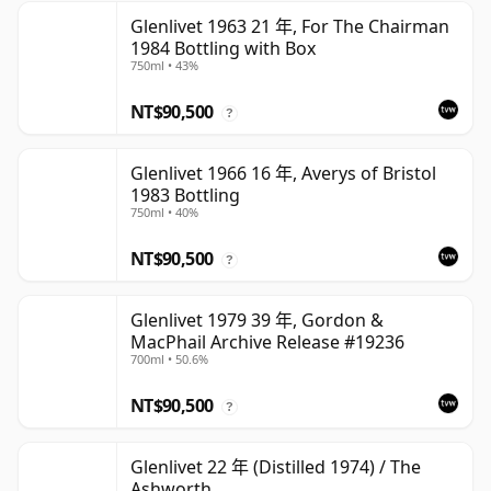
Glenlivet 1963 21 年, For The Chairman
1984 Bottling with Box
750ml • 43%
NT$90,500
?
Glenlivet 1966 16 年, Averys of Bristol
1983 Bottling
750ml • 40%
NT$90,500
?
Glenlivet 1979 39 年, Gordon &
MacPhail Archive Release #19236
700ml • 50.6%
NT$90,500
?
Glenlivet 22 年 (Distilled 1974) / The
Ashworth