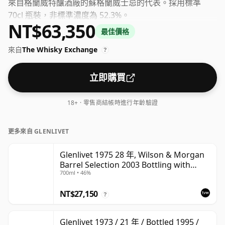
來自格蘭威特釀酒廠的蘇格蘭威士忌的代表。採用標準
70cl 瓶裝，非標準濃度為 52.3%。
NT$63,350
最佳價格
來自
The Whisky Exchange
?
立即購買
18+ · 零售商結帳時進行年齡驗證
更多來自 GLENLIVET
Glenlivet 1975 28 年, Wilson & Morgan
Barrel Selection 2003 Bottling with
700ml • 46%
Wooden Box
NT$27,150
?
Glenlivet 1973 / 21 年 / Bottled 1995 /