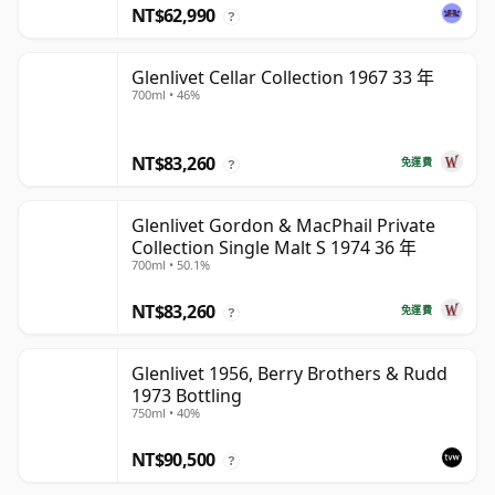
NT$62,990
?
Glenlivet Cellar Collection 1967 33 年
700ml • 46%
NT$83,260
免運費
?
Glenlivet Gordon & MacPhail Private
Collection Single Malt S 1974 36 年
700ml • 50.1%
NT$83,260
免運費
?
Glenlivet 1956, Berry Brothers & Rudd
1973 Bottling
750ml • 40%
NT$90,500
?