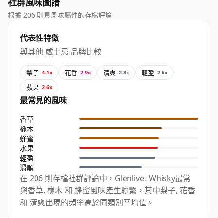
社群風味圖譜
根據 206 則具風味屬性的存檔評論
代表性特徵
與其他 威士忌 品牌比較
梨子
花香
清爽
輕盈
4.1x
2.9x
2.8x
2.6x
蘋果
2.6x
最常見的風味
香草
橡木
蜂蜜
水果
輕盈
滑順
在 206 則存檔社群評論中，Glenlivet Whisky最常
與香草, 橡木 和 蜂蜜風味產生聯繫，其中梨子, 花香
和 清爽出現的頻率高於同類別平均值。