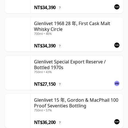
NT$34,390
?
Glenlivet 1968 28 年, First Cask Malt
Whisky Circle
700ml • 46%
NT$34,390
?
Glenlivet Special Export Reserve /
Bottled 1970s
750ml • 43%
NT$27,150
?
Glenlivet 15 年, Gordon & MacPhail 100
Proof Seventies Bottling
750ml • 57%
NT$36,200
?