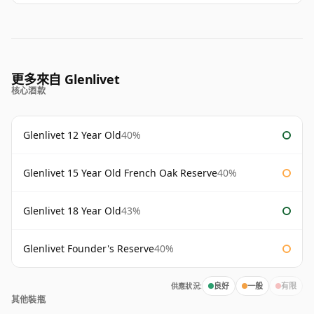
更多來自 Glenlivet
核心酒款
Glenlivet 12 Year Old
40%
Glenlivet 15 Year Old French Oak Reserve
40%
Glenlivet 18 Year Old
43%
Glenlivet Founder's Reserve
40%
供應狀況:
良好
一般
有限
其他裝瓶