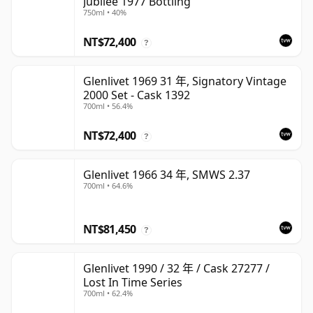
Jubilee 1977 Bottling
750ml • 40%
NT$72,400
?
Glenlivet 1969 31 年, Signatory Vintage
2000 Set - Cask 1392
700ml • 56.4%
NT$72,400
?
Glenlivet 1966 34 年, SMWS 2.37
700ml • 64.6%
NT$81,450
?
Glenlivet 1990 / 32 年 / Cask 27277 /
Lost In Time Series
700ml • 62.4%