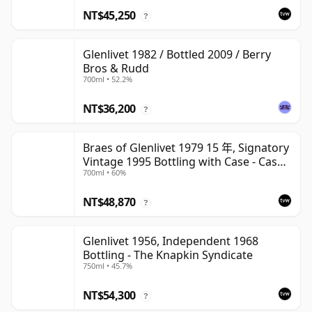
NT$45,250
?
Glenlivet 1982 / Bottled 2009 / Berry
Bros & Rudd
700ml • 52.2%
NT$36,200
?
Braes of Glenlivet 1979 15 年, Signatory
Vintage 1995 Bottling with Case - Cask
700ml • 60%
16040
NT$48,870
?
Glenlivet 1956, Independent 1968
Bottling - The Knapkin Syndicate
750ml • 45.7%
NT$54,300
?