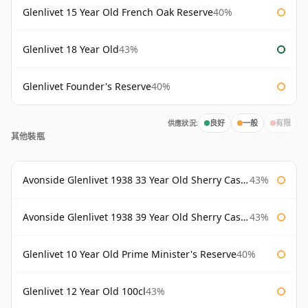
Glenlivet 15 Year Old French Oak Reserve
40%
Glenlivet 18 Year Old
43%
Glenlivet Founder's Reserve
40%
供應狀況:
良好
一般
有限
其他裝瓶
Avonside Glenlivet 1938 33 Year Old Sherry Cask Gordon & Macphail
43%
Avonside Glenlivet 1938 39 Year Old Sherry Cask Gordon & Macphail
43%
Glenlivet 10 Year Old Prime Minister's Reserve
40%
Glenlivet 12 Year Old 100cl
43%