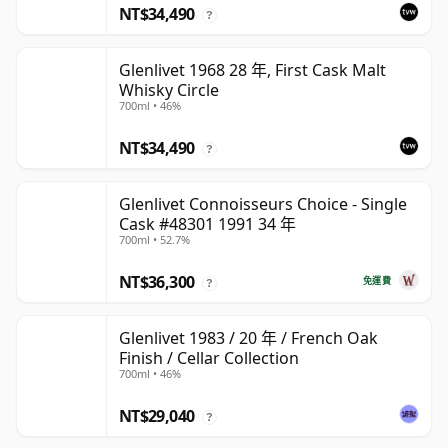
NT$34,490
?
Glenlivet 1968 28 年, First Cask Malt
Whisky Circle
700ml • 46%
NT$34,490
?
Glenlivet Connoisseurs Choice - Single
Cask #48301 1991 34 年
700ml • 52.7%
NT$36,300
免運費
?
Glenlivet 1983 / 20 年 / French Oak
Finish / Cellar Collection
700ml • 46%
NT$29,040
?