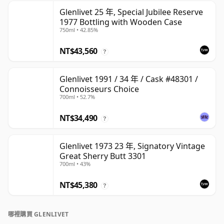
Glenlivet 25 年, Special Jubilee Reserve
1977 Bottling with Wooden Case
750ml • 42.85%
NT$43,560
?
Glenlivet 1991 / 34 年 / Cask #48301 /
Connoisseurs Choice
700ml • 52.7%
NT$34,490
?
Glenlivet 1973 23 年, Signatory Vintage
Great Sherry Butt 3301
700ml • 43%
NT$45,380
?
哪裡購買 GLENLIVET