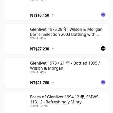
NT$18,150
?
Glenlivet 1975 28 年, Wilson & Morgan
Barrel Selection 2003 Bottling with
700ml • 46%
Wooden Box
NT$27,230
?
Glenlivet 1973 / 21 年 / Bottled 1995 /
Wilson & Morgan
700ml • 46%
NT$21,780
?
Braes of Glenlivet 1994 12 年, SMWS
113.12 - Refreshingly Minty
700ml • 58.9%