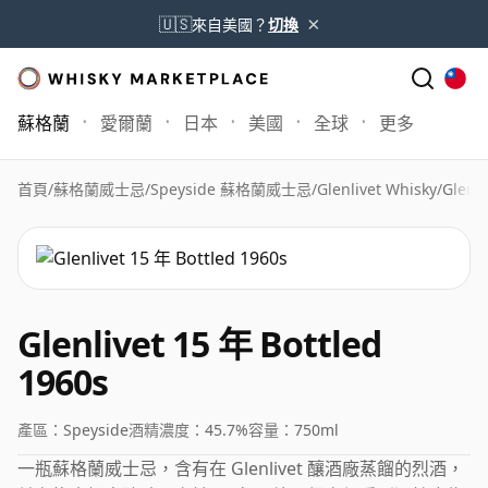
×
🇺🇸
來自美國？
切換
蘇格蘭
愛爾蘭
日本
美國
全球
更多
首頁
/
蘇格蘭威士忌
/
Speyside 蘇格蘭威士忌
/
Glenlivet Whisky
/
Glenli
Glenlivet 15 年 Bottled
1960s
產區：
Speyside
酒精濃度：
45.7%
容量：
750ml
一瓶蘇格蘭威士忌，含有在 Glenlivet 釀酒廠蒸餾的烈酒，