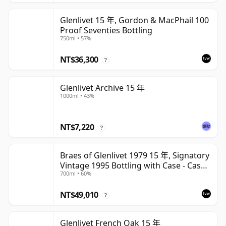
Glenlivet 15 年, Gordon & MacPhail 100
Proof Seventies Bottling
750ml • 57%
NT$36,300
?
Glenlivet Archive 15 年
1000ml • 43%
NT$7,220
?
Braes of Glenlivet 1979 15 年, Signatory
Vintage 1995 Bottling with Case - Cask
700ml • 60%
16040
NT$49,010
?
Glenlivet French Oak 15 年