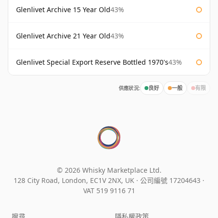
Glenlivet Archive 15 Year Old
43%
Glenlivet Archive 21 Year Old
43%
Glenlivet Special Export Reserve Bottled 1970's
43%
供應狀況:
良好
一般
有限
© 2026 Whisky Marketplace Ltd.
128 City Road, London, EC1V 2NX, UK ·
公司編號 17204643
·
VAT 519 9116 71
搜尋
隱私權政策