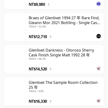
NT$9,080
?
Braes of Glenlivet 1994 27 年 Rare Find,
Gleann Mor 2021 Bottling - Single Cask
700ml • 53.3%
165617
NT$12,710
?
Glenlivet Darkness - Oloroso Sherry
Cask Finish Single Malt 1992 28 年
500ml • 48.2%
NT$14,520
?
Glenlivet The Sample Room Collection
25 年
700ml • 43%
NT$16,330
?