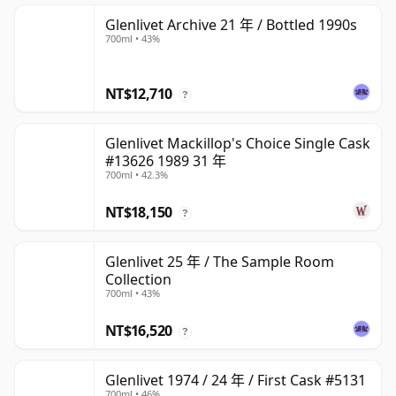
Glenlivet Archive 21 年 / Bottled 1990s
700ml • 43%
NT$12,710
?
Glenlivet Mackillop's Choice Single Cask
#13626 1989 31 年
700ml • 42.3%
NT$18,150
?
Glenlivet 25 年 / The Sample Room
Collection
700ml • 43%
NT$16,520
?
Glenlivet 1974 / 24 年 / First Cask #5131
700ml • 46%