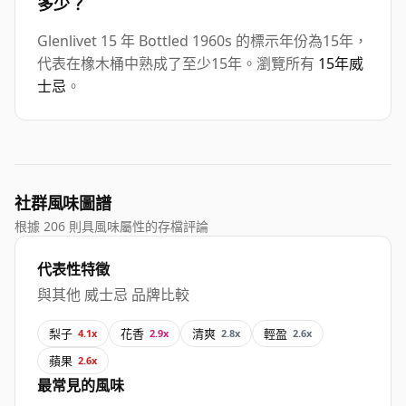
多少？
Glenlivet 15 年 Bottled 1960s 的標示年份為15年，
代表在橡木桶中熟成了至少15年。瀏覽所有
15年威
士忌
。
社群風味圖譜
根據 206 則具風味屬性的存檔評論
代表性特徵
與其他 威士忌 品牌比較
梨子
花香
清爽
輕盈
4.1x
2.9x
2.8x
2.6x
蘋果
2.6x
最常見的風味