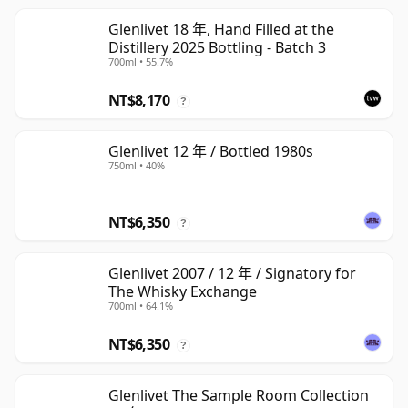
Glenlivet 18 年, Hand Filled at the
Distillery 2025 Bottling - Batch 3
700ml • 55.7%
NT$8,170
?
Glenlivet 12 年 / Bottled 1980s
750ml • 40%
NT$6,350
?
Glenlivet 2007 / 12 年 / Signatory for
The Whisky Exchange
700ml • 64.1%
NT$6,350
?
Glenlivet The Sample Room Collection