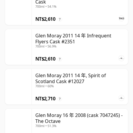
Cask
700ml • 54.1%
NT$2,610
?
Glen Moray 2011 14 年 Infrequent
Flyers Cask #2351
700ml • 56.9%
NT$2,610
?
Glen Moray 2011 14 年, Spirit of
Scotland Cask #12027
700ml • 60%
NT$2,710
?
Glen Moray 16 年 2008 (cask 7047245) -
The Octave
700ml • 51.3%