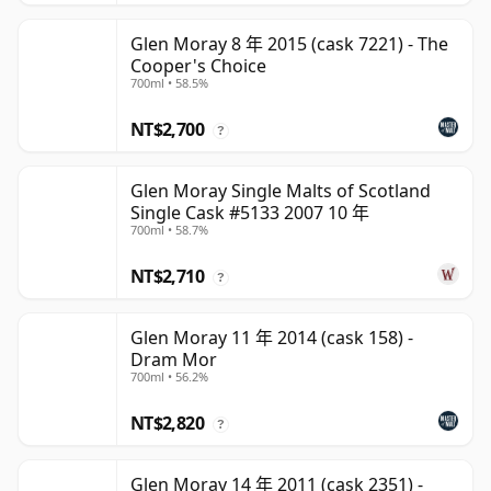
Glen Moray 8 年 2015 (cask 7221) - The
Cooper's Choice
700ml • 58.5%
NT$2,700
?
Glen Moray Single Malts of Scotland
Single Cask #5133 2007 10 年
700ml • 58.7%
NT$2,710
?
Glen Moray 11 年 2014 (cask 158) -
Dram Mor
700ml • 56.2%
NT$2,820
?
Glen Moray 14 年 2011 (cask 2351) -