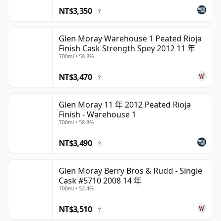
NT$3,350
?
Glen Moray Warehouse 1 Peated Rioja
Finish Cask Strength Spey 2012 11 年
700ml • 58.8%
NT$3,470
?
Glen Moray 11 年 2012 Peated Rioja
Finish - Warehouse 1
700ml • 58.8%
NT$3,490
?
Glen Moray Berry Bros & Rudd - Single
Cask #5710 2008 14 年
700ml • 52.4%
NT$3,510
?