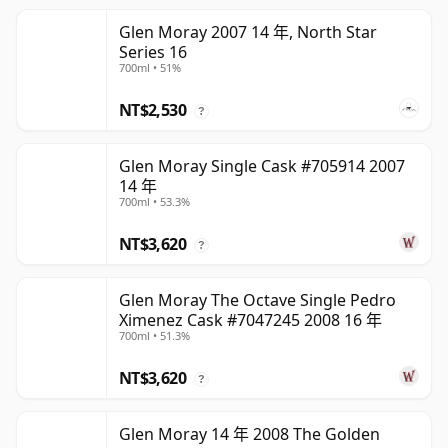
Glen Moray 2007 14 年, North Star
Series 16
700ml • 51%
NT$2,530
?
Glen Moray Single Cask #705914 2007
14 年
700ml • 53.3%
NT$3,620
?
Glen Moray The Octave Single Pedro
Ximenez Cask #7047245 2008 16 年
700ml • 51.3%
NT$3,620
?
Glen Moray 14 年 2008 The Golden