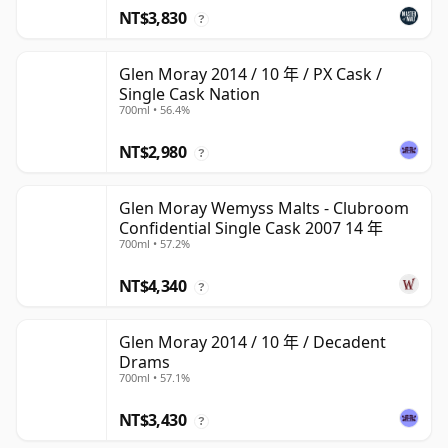
NT$3,830
?
Glen Moray 2014 / 10 年 / PX Cask /
Single Cask Nation
700ml • 56.4%
NT$2,980
?
Glen Moray Wemyss Malts - Clubroom
Confidential Single Cask 2007 14 年
700ml • 57.2%
NT$4,340
?
Glen Moray 2014 / 10 年 / Decadent
Drams
700ml • 57.1%
NT$3,430
?