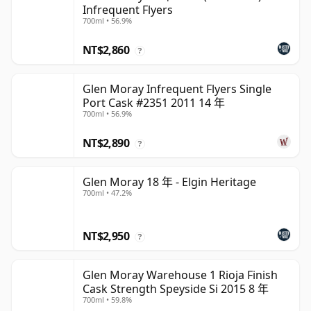
Infrequent Flyers
700ml • 56.9%
NT$2,860
?
Glen Moray Infrequent Flyers Single
Port Cask #2351 2011 14 年
700ml • 56.9%
NT$2,890
?
Glen Moray 18 年 - Elgin Heritage
700ml • 47.2%
NT$2,950
?
Glen Moray Warehouse 1 Rioja Finish
Cask Strength Speyside Si 2015 8 年
700ml • 59.8%