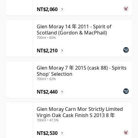
NT$2,060
?
Glen Moray 14 年 2011 - Spirit of
Scotland (Gordon & MacPhail)
700ml • 60%
NT$2,210
?
Glen Moray 7 年 2015 (cask 88) - Spirits
Shop' Selection
700ml • 62%
NT$2,440
?
Glen Moray Carn Mor Strictly Limited
Virgin Oak Cask Finish S 2013 8 年
700ml • 47.5%
NT$2,530
?