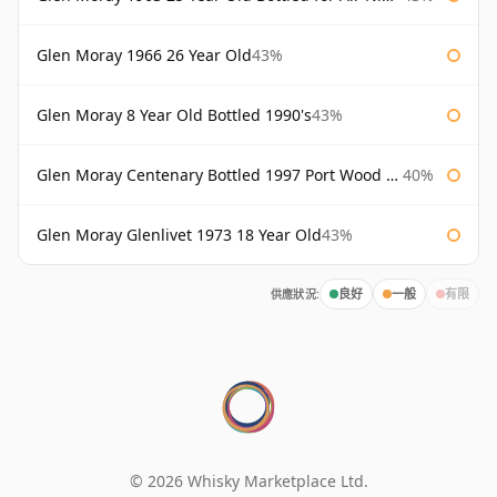
Glen Moray 1966 26 Year Old
43%
Glen Moray 8 Year Old Bottled 1990's
43%
Glen Moray Centenary Bottled 1997 Port Wood Finish
40%
Glen Moray Glenlivet 1973 18 Year Old
43%
供應狀況:
良好
一般
有限
© 2026 Whisky Marketplace Ltd.