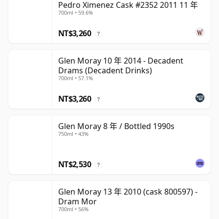
Pedro Ximenez Cask #2352 2011 11 年
700ml • 59.6%
NT$3,260
?
Glen Moray 10 年 2014 - Decadent
Drams (Decadent Drinks)
700ml • 57.1%
NT$3,260
?
Glen Moray 8 年 / Bottled 1990s
750ml • 43%
NT$2,530
?
Glen Moray 13 年 2010 (cask 800597) -
Dram Mor
700ml • 56%