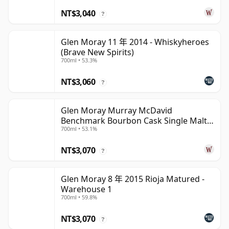
NT$3,040
?
Glen Moray 11 年 2014 - Whiskyheroes
(Brave New Spirits)
700ml • 53.3%
NT$3,060
?
Glen Moray Murray McDavid
Benchmark Bourbon Cask Single Malt
700ml • 53.1%
2007 17 年
NT$3,070
?
Glen Moray 8 年 2015 Rioja Matured -
Warehouse 1
700ml • 59.8%
NT$3,070
?