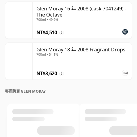
Glen Moray 16 年 2008 (cask 7041249) -
The Octave
700ml • 49.9%
NT$4,510
?
Glen Moray 18 年 2008 Fragrant Drops
700ml • 54.1%
NT$3,620
?
哪裡購買 GLEN MORAY