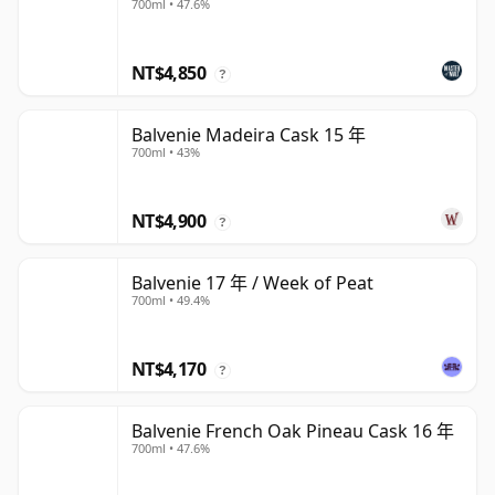
700ml • 47.6%
NT$4,850
?
Balvenie Madeira Cask 15 年
700ml • 43%
NT$4,900
?
Balvenie 17 年 / Week of Peat
700ml • 49.4%
NT$4,170
?
Balvenie French Oak Pineau Cask 16 年
700ml • 47.6%