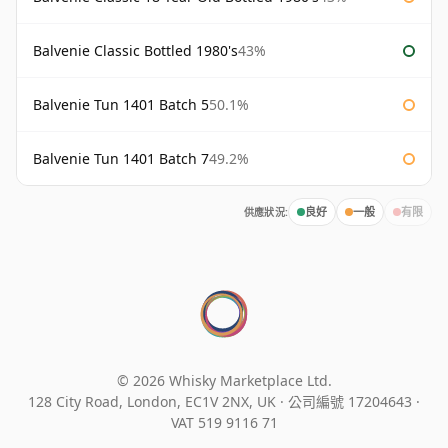
Balvenie Classic Bottled 1980's
43%
Balvenie Tun 1401 Batch 5
50.1%
Balvenie Tun 1401 Batch 7
49.2%
供應狀況:
良好
一般
有限
© 2026 Whisky Marketplace Ltd.
128 City Road, London, EC1V 2NX, UK ·
公司編號 17204643
·
VAT 519 9116 71