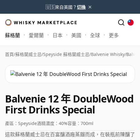
×
🇺🇸
來自美國？
切換
蘇格蘭
愛爾蘭
日本
美國
全球
更多
首頁
/
蘇格蘭威士忌
/
Speyside 蘇格蘭威士忌
/
Balvenie Whisky
/
Balven
Balvenie 12 年 DoubleWood
First Drinks Special
產區：
Speyside
酒精濃度：
40%
容量：
700ml
這款蘇格蘭威士忌在百富釀酒廠蒸餾而成，在裝瓶前陳釀了