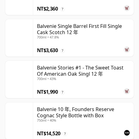
NT$2,360
?
Balvenie Single Barrel First Fill Single
Cask Scotch 12 年
700ml • 47.8%
NT$3,630
?
Balvenie Stories #1 - The Sweet Toast
Of American Oak Singl 12 年
700ml • 43%
NT$1,990
?
Balvenie 10 年, Founders Reserve
Cognac Style Bottle with Box
750ml • 40%
NT$14,520
?