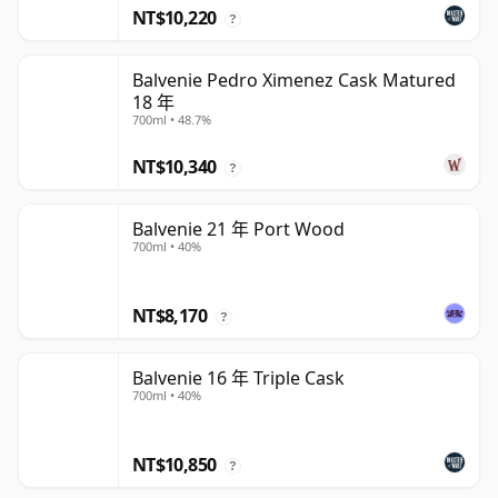
NT$10,220
?
Balvenie Pedro Ximenez Cask Matured
18 年
700ml • 48.7%
NT$10,340
?
Balvenie 21 年 Port Wood
700ml • 40%
NT$8,170
?
Balvenie 16 年 Triple Cask
700ml • 40%
NT$10,850
?