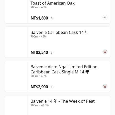
Toast of American Oak
700ml • 43%
NT$1,800
?
Balvenie Caribbean Cask 14 年
700ml • 43%
NT$2,540
?
Balvenie Victo Ngai Limited Edition
Caribbean Cask Single M 14 年
700ml • 43%
NT$2,900
?
Balvenie 14 年 - The Week of Peat
700ml • 48.3%