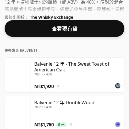
12 年。這種威士忌的體積（或 ABV）為 40%，這對於混合
蘇格蘭威士忌來說很常見，儘管如今許多單一麥芽威士忌都
以更高的濃度裝瓶。瓶子尺寸為70cl。
最後出現於：
The Whisky Exchange
查看現有貨
更多來自 BALVENIE
Balvenie 12 年 - The Sweet Toast of
American Oak
700ml • 43%
NT$1,920
?
Balvenie 12 年 DoubleWood
700ml • 40%
NT$1,760
省 4%
?