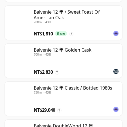
Balvenie 12 年 / Sweet Toast Of
American Oak
700ml • 43%
NT$1,810
省 13%
?
Balvenie 12 年 Golden Cask
700ml • 43%
NT$2,830
?
Balvenie 12 年 Classic / Bottled 1980s
750ml • 43%
NT$29,040
?
Balvenie DoubleWood 12 年