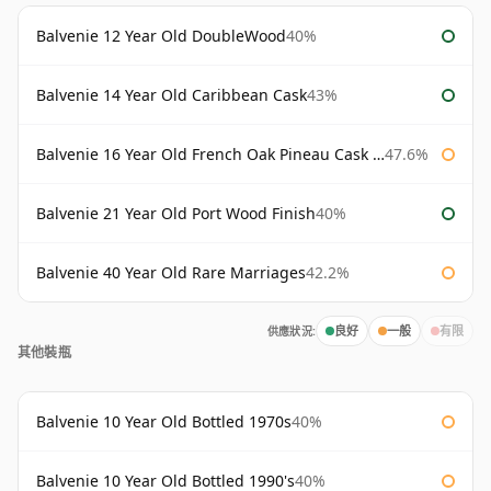
Balvenie 12 Year Old DoubleWood
40%
Balvenie 14 Year Old Caribbean Cask
43%
Balvenie 16 Year Old French Oak Pineau Cask Finish
47.6%
Balvenie 21 Year Old Port Wood Finish
40%
Balvenie 40 Year Old Rare Marriages
42.2%
供應狀況:
良好
一般
有限
其他裝瓶
Balvenie 10 Year Old Bottled 1970s
40%
Balvenie 10 Year Old Bottled 1990's
40%