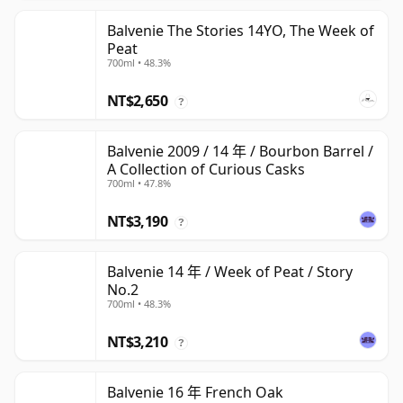
Balvenie The Stories 14YO, The Week of
Peat
700ml • 48.3%
NT$2,650
?
Balvenie 2009 / 14 年 / Bourbon Barrel /
A Collection of Curious Casks
700ml • 47.8%
NT$3,190
?
Balvenie 14 年 / Week of Peat / Story
No.2
700ml • 48.3%
NT$3,210
?
Balvenie 16 年 French Oak