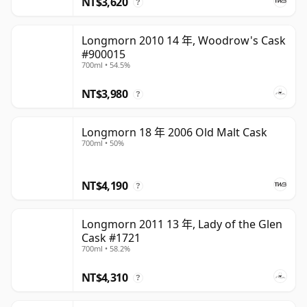
NT$3,620
?
Longmorn 2010 14 年, Woodrow's Cask
#900015
700ml • 54.5%
NT$3,980
?
Longmorn 18 年 2006 Old Malt Cask
700ml • 50%
NT$4,190
?
Longmorn 2011 13 年, Lady of the Glen
Cask #1721
700ml • 58.2%
NT$4,310
?