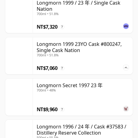
Longmorn 1999 / 23 年 / Single Cask
Nation
700ml • 51.8%
NT$7,320
?
Longmorn 1999 23YO Cask #800247,
Single Cask Nation
700ml • 51.8%
NT$7,060
?
Longmorn Secret 1997 23 年
700ml • 48%
NT$9,960
?
Longmorn 1996 / 24 年 / Cask #37583 /
Distillery Reserve Collection
500ml • 55.5%