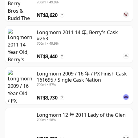
700ml • 49.9%
裝瓶及獨立裝瓶商的穩定支持。值得一提的是，Longmorn
與 Benriach 淵源深厚：Benriach 最初由 John Duff 在
NT$3,620
?
Longmorn 隔壁興建，作為其姊妹蒸餾廠。
Longmorn 2011 14 年, Berry's Cask
Longmorn 的風格富饒而果香突出，常呈現成熟的果園水
#263
果、蜂蜜、香草、柔和辛香、麥芽與圓潤橡木等風味。隨著
700ml • 49.9%
陳年時間增長，Longmorn 的風味可變得格外奢華，發展
NT$3,440
出熱帶水果、拋光木質、蠟感、太妃糖與溫柔的乾果氣息，
?
同時保留了令調配師如此推崇的那份順滑 Speyside 平衡
感。
Longmorn 2009 / 16 年 / PX Finish Cask
161695 / Single Cask Nation
Longmorn 最適合被理解為行家的 Speyside 麥芽威士忌：
700ml • 57%
並非晦澀難尋，而是低調地備受珍視。其最優秀的裝瓶作品
NT$3,730
?
充分展現了這家蒸餾廠在業界幕後享有崇高聲譽的原因——
以飽滿的酒體、優雅的風格與天然令人滿足的果香，無需高
Longmorn 12 年 2011 Lady of the Glen
調宣揚，便已自成一格。
700ml • 58%