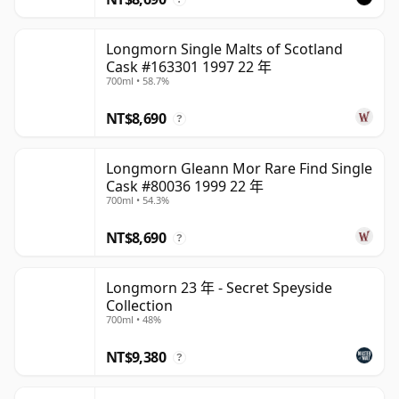
Longmorn Single Malts of Scotland
Cask #163301 1997 22 年
700ml • 58.7%
NT$8,690
?
Longmorn Gleann Mor Rare Find Single
Cask #80036 1999 22 年
700ml • 54.3%
NT$8,690
?
Longmorn 23 年 - Secret Speyside
Collection
700ml • 48%
NT$9,380
?