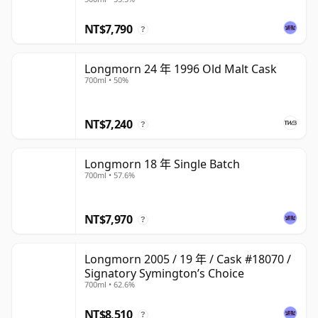
NT$7,790
?
Longmorn 24 年 1996 Old Malt Cask
700ml • 50%
NT$7,240
?
Longmorn 18 年 Single Batch
700ml • 57.6%
NT$7,970
?
Longmorn 2005 / 19 年 / Cask #18070 /
Signatory Symington’s Choice
700ml • 62.6%
NT$8,510
?