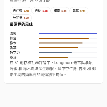
與其他 威士忌 品牌比較
杏仁膏
杏桃
椰棗
乾草
6.4x
5.3x
5.1x
5.0x
無花果
4.7x
最常見的風味
濃郁
蜂蜜
橡木
香草
巧克力
麥芽
在 51 則存檔社群評論中，Longmorn最常與濃郁,
蜂蜜 和 橡木風味產生聯繫，其中杏仁膏, 杏桃 和 椰
棗出現的頻率高於同類別平均值。