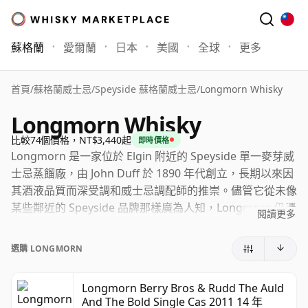
蘇格蘭
愛爾蘭
日本
美國
全球
更多
首頁
/
蘇格蘭威士忌
/
Speyside 蘇格蘭威士忌
/
Longmorn Whisky
Longmorn Whisky
比較74個價格，NT$3,440起
即時價格
Longmorn 是一家位於 Elgin 附近的 Speyside 單一麥芽威
士忌蒸餾廠，由 John Duff 於 1890 年代創立，長期以來因
其酒液品質而深受調和威士忌調配師的推崇。儘管它從未像
某些鄰近的 Speyside 品牌那樣廣為人知，Longmorn 仍憑
閱讀更多
藉其深度、質地與天然豐潤的個性，在愛好者之間建立了深
厚的口碑。
選購 LONGMORN
如今，Longmorn 隸屬於 Pernod Ricard 旗下的 Chivas
Brothers。其威士忌在歷史上大多用於調和用途，但該蒸
Longmorn Berry Bros & Rudd The Auld
And The Bold Single Cas 2011 14 年
餾廠同時也擁有成熟的單一麥芽威士忌品牌形象，並有官方