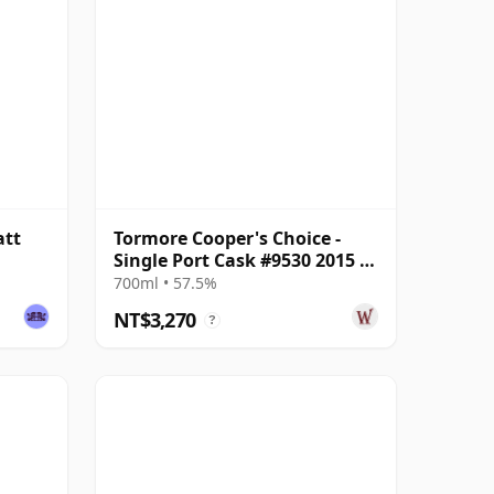
att
Tormore Cooper's Choice -
Single Port Cask #9530 2015 7
年
700ml • 57.5%
NT$3,270
?