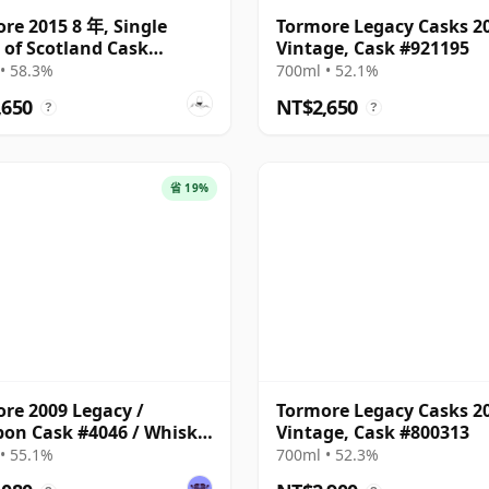
re 2015 8 年, Single
Tormore Legacy Casks 2
 of Scotland Cask
Vintage, Cask #921195
6782
• 58.3%
700ml • 52.1%
,650
NT$2,650
?
?
省 19%
re 2009 Legacy /
Tormore Legacy Casks 2
on Cask #4046 / Whisky
Vintage, Cask #800313
 2025
• 55.1%
700ml • 52.3%