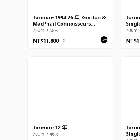
Tormore 1994 26 年, Gordon &
Tormo
MacPhail Connoisseurs
Singl
Choice - Cask 8355
26 年
700ml • 58%
700ml 
NT$11,800
NT$1
?
Tormore 12 年
Tormo
Singl
700ml • 46%