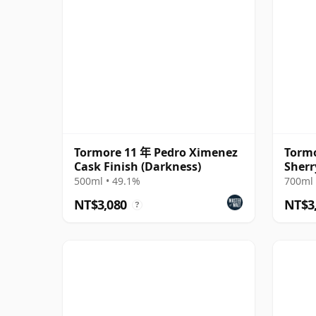
Tormore 11 年 Pedro Ximenez
Tormo
Cask Finish (Darkness)
Sherr
Malt 
500ml • 49.1%
700ml 
NT$3,080
NT$3
?