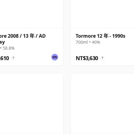
re 2008 / 13 年 / AD
Tormore 12 年 - 1990s
ay
700ml • 40%
• 58.8%
,610
NT$3,630
?
?