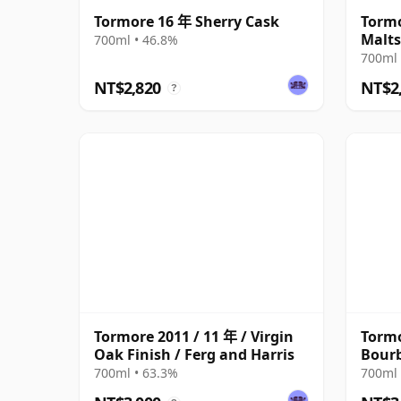
Tormore 16 年 Sherry Cask
Tormo
Malts
700ml • 46.8%
#123
700ml 
NT$2,820
NT$2
?
Tormore 2011 / 11 年 / Virgin
Tormo
Oak Finish / Ferg and Harris
Bourb
Show
700ml • 63.3%
700ml 