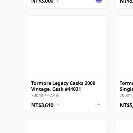
NT$3,000
NT$3
?
Tormore Legacy Casks 2009
Tormo
Vintage, Cask #44031
Singl
年
700ml • 47.4%
700ml 
NT$3,610
NT$5
?