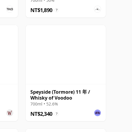
700ml • 50%
NT$1,890
?
Speyside (Tormore) 11 年 /
Whisky of Voodoo
700ml • 52.6%
NT$2,340
?