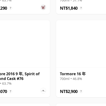
• 63.7%
700ml • 57.1%
,290
NT$1,840
?
?
re 2016 9 年, Spirit of
Tormore 16 年
and Cask #76
700ml • 46.8%
• 63.7%
,070
NT$2,900
?
?