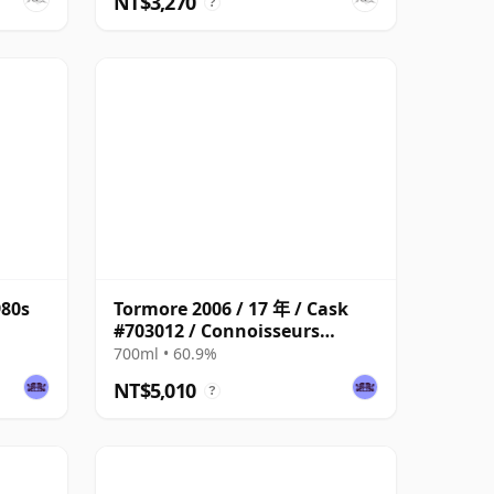
NT$3,270
?
980s
Tormore 2006 / 17 年 / Cask
#703012 / Connoisseurs
Choice
700ml • 60.9%
NT$5,010
?