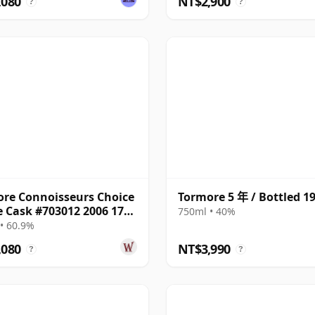
,080
NT$2,900
?
?
re Connoisseurs Choice
Tormore 5 年 / Bottled 1
e Cask #703012 2006 17
750ml • 40%
• 60.9%
,080
NT$3,990
?
?