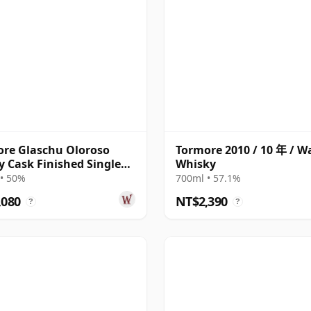
re Glaschu Oloroso
Tormore 2010 / 10 年 / W
y Cask Finished Single
Whisky
S 2010 15 年
• 50%
700ml • 57.1%
,080
NT$2,390
?
?