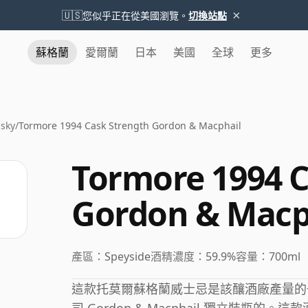
×
🇺🇸
您似乎正在從美國瀏覽。
切換站點
蘇格蘭
愛爾蘭
日本
美國
全球
更多
sky
/
Tormore 1994 Cask Strength Gordon & Macphail
Tormore 1994 C
Gordon & Macp
產區：
Speyside
酒精濃度：
59.9%
容量：
700ml
這款托莫爾蘇格蘭威士忌是該釀酒廠產量的