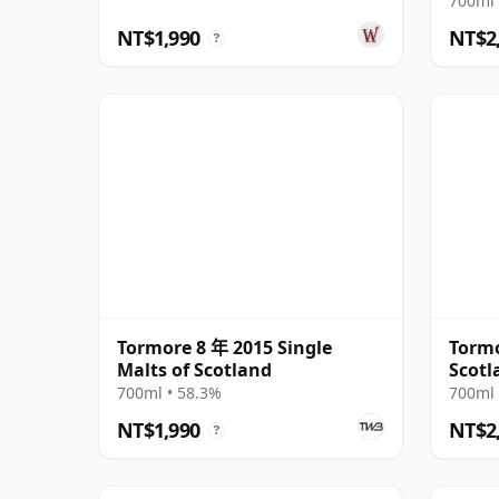
700ml 
NT$1,990
NT$2
?
Tormore 8 年 2015 Single
Tormo
Malts of Scotland
Scotl
700ml • 58.3%
700ml 
NT$1,990
NT$2
?