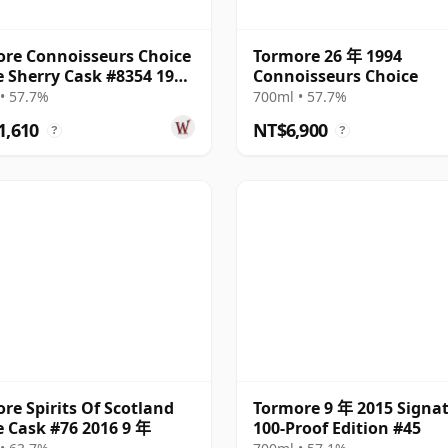
re Connoisseurs Choice
Tormore 26 年 1994
e Sherry Cask #8354 1994
Connoisseurs Choice
• 57.7%
700ml • 57.7%
1,610
NT$6,900
?
?
re Spirits Of Scotland
Tormore 9 年 2015 Signa
e Cask #76 2016 9 年
100-Proof Edition #45