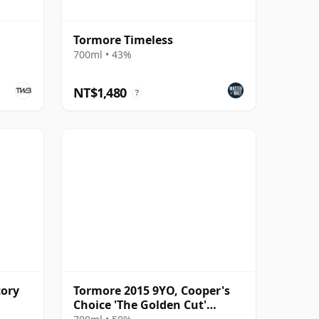
Tormore Timeless
700ml • 43%
NT$1,480
?
tory
Tormore 2015 9YO, Cooper's
Choice 'The Golden Cut'
Collection