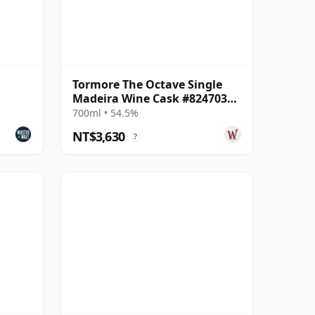
Tormore The Octave Single
Madeira Wine Cask #8247035
2010 14 年
700ml • 54.5%
NT$3,630
?