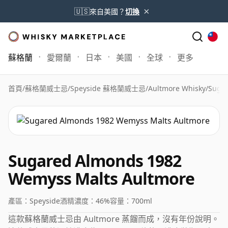
×
🇺🇸
來自美國？
切換
蘇格蘭
愛爾蘭
日本
美國
全球
更多
首頁
/
蘇格蘭威士忌
/
Speyside 蘇格蘭威士忌
/
Aultmore Whisky
/
Sugar
Sugared Almonds 1982
Wemyss Malts Aultmore
產區：
Speyside
酒精濃度：
46%
容量：
700ml
這款蘇格蘭威士忌由 Aultmore 蒸餾而成，沒有年份說明。