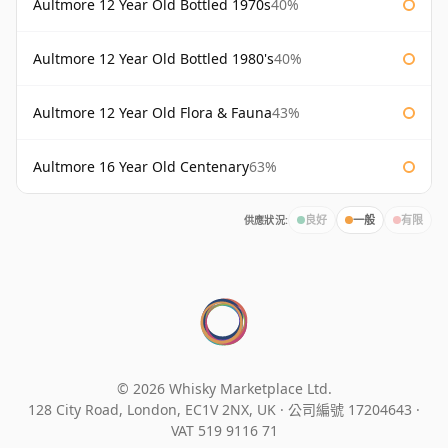
Aultmore 12 Year Old Bottled 1970s
40%
Aultmore 12 Year Old Bottled 1980's
40%
Aultmore 12 Year Old Flora & Fauna
43%
Aultmore 16 Year Old Centenary
63%
供應狀況:
良好
一般
有限
© 2026 Whisky Marketplace Ltd.
128 City Road, London, EC1V 2NX, UK ·
公司編號 17204643
·
VAT 519 9116 71